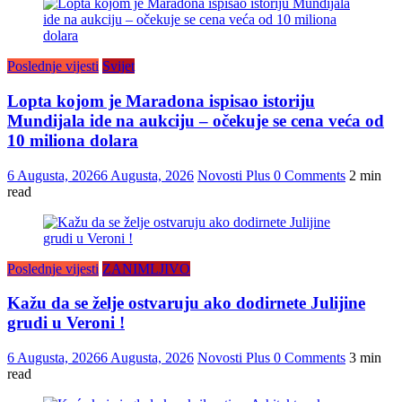
Poslednje vijesti
Svijet
Lopta kojom je Maradona ispisao istoriju
Mundijala ide na aukciju – očekuje se cena veća od
10 miliona dolara
6 Augusta, 2026
6 Augusta, 2026
Novosti Plus
0 Comments
2 min
read
Poslednje vijesti
ZANIMLJIVO
Kažu da se želje ostvaruju ako dodirnete Julijine
grudi u Veroni !
6 Augusta, 2026
6 Augusta, 2026
Novosti Plus
0 Comments
3 min
read