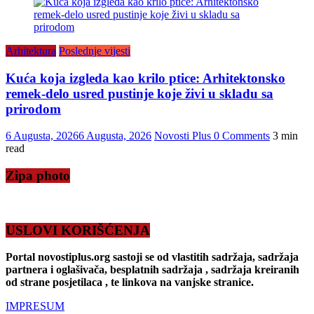
Arhitektura
Poslednje vijesti
Kuća koja izgleda kao krilo ptice: Arhitektonsko
remek-delo usred pustinje koje živi u skladu sa
prirodom
6 Augusta, 2026
6 Augusta, 2026
Novosti Plus
0 Comments
3 min
read
Zipa photo
USLOVI KORIŠĆENJA
Portal novostiplus.org sastoji se od vlastitih sadržaja, sadržaja
partnera i oglašivača, besplatnih sadržaja , sadržaja kreiranih
od strane posjetilaca , te linkova na vanjske stranice.
IMPRESUM