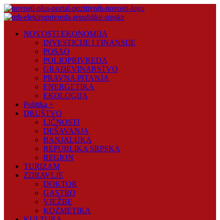
Skip
to
content
Novosti
NOVOSTI EKONOMIJA
Plus
INVESTICIJE I FINANSIJE
POSAO
Portal
POLJOPRIVREDA
pozitivnih
GRAĐEVINARSTVO
vijesti
PRAVNA PITANJA
ENERGETIKA
EKOLOGIJA
Politika +
DRUŠTVO
LIČNOSTI
DEŠAVANJA
BANJALUKA
REPUBLIKA SRPSKA
REGION
TURIZAM
ZDRAVLJE
DOKTOR
GASTRO
VJEŽBE
KOZMETIKA
KULTURA