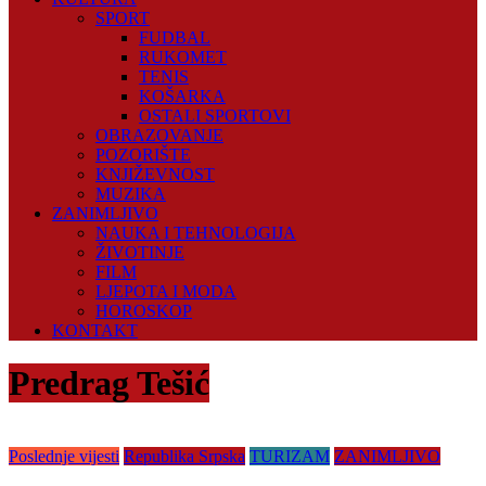
SPORT
FUDBAL
RUKOMET
TENIS
KOŠARKA
OSTALI SPORTOVI
OBRAZOVANJE
POZORIŠTE
KNJIŽEVNOST
MUZIKA
ZANIMLJIVO
NAUKA I TEHNOLOGIJA
ŽIVOTINJE
FILM
LJEPOTA I MODA
HOROSKOP
KONTAKT
Predrag Tešić
Poslednje vijesti
Republika Srpska
TURIZAM
ZANIMLJIVO