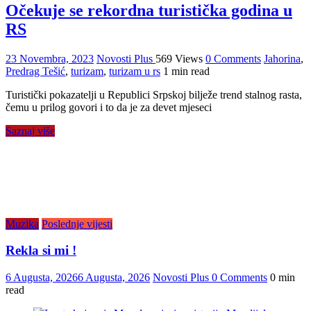
Očekuje se rekordna turistička godina u
RS
23 Novembra, 2023
Novosti Plus
569 Views
0 Comments
Jahorina
,
Predrag Tešić
,
turizam
,
turizam u rs
1 min read
Turistički pokazatelji u Republici Srpskoj bilježe trend stalnog rasta,
čemu u prilog govori i to da je za devet mjeseci
Saznaj više
Muzika
Poslednje vijesti
Rekla si mi !
6 Augusta, 2026
6 Augusta, 2026
Novosti Plus
0 Comments
0 min
read