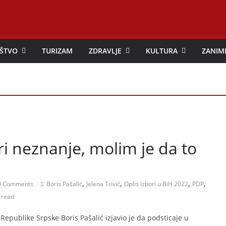
ŠTVO
TURIZAM
ZDRAVLJE
KULTURA
ZANIM
širi neznanje, molim je da to
,
,
,
,
 Comments
Boris Pašalić
Jelena Trivić
Opšti izbori u BiH 2022
PDP
 read
Republike Srpske Boris Pašalić izjavio je da podsticaje u