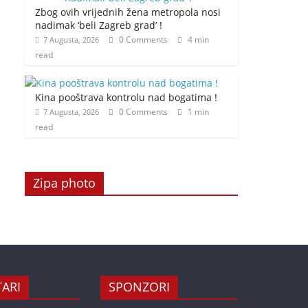
Zbog ovih vrijednih žena metropola nosi
nadimak ‘beli Zagreb grad’ !
0 Comments
4 min
7 Augusta, 2026
read
Kina pooštrava kontrolu nad bogatima !
0 Comments
1 min
7 Augusta, 2026
read
Zipa photo
ARI
SPONZORI