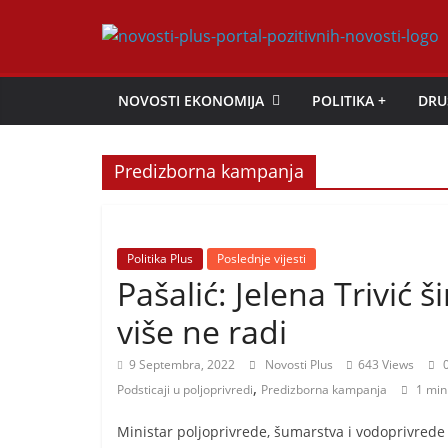
Skip
to
Novosti
content
NOVOSTI EKONOMIJA
POLITIKA +
DRU
Plus
Predizborna kampanja
P
o
r
t
Politika Plus
Poslednje vijesti
Pašalić: Jelena Trivić 
a
l
više ne radi
p
9 Septembra, 2022
Novosti Plus
643 Views
0
o
,
Podsticaji u poljoprivredi
Predizborna kampanja
1 min
z
i
Ministar poljoprivrede, šumarstva i vodoprivrede 