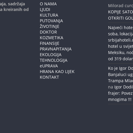
aja, sadržaja
O NAMA
Milorad curc
ja kreiranih od
LJUDI
KOPIJE SAT
KULTURA
OTKRITI GOL
PUTOVANJA
ŽIVOTINJE
Najveći hote
DOKTOR
soba, lokacij
KOZMETIKA
srbijahoteli
FINANSIJE
hotel u svije
PRAVNAPITANJA
Meksiku, no
EKOLOGIJA
od 319 dolar
TEHNOLOGIJA
eUPRAVA
Ko je Igor Do
HRANA KAO LIJEK
Banjaluci ug
KONTAKT
Trampa Mlađe
na
Igor Dodi
frajer: Povez
mnogima !!!