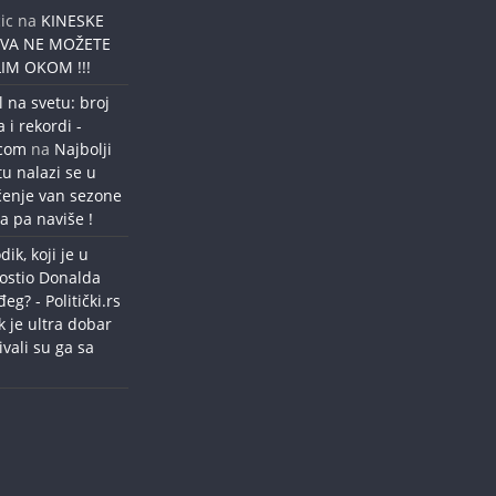
ic
na
KINESKE
OVA NE MOŽETE
IM OKOM !!!
l na svetu: broj
a i rekordi -
.com
na
Najbolji
tu nalazi se u
ćenje van sezone
a pa naviše !
dik, koji je u
ostio Donalda
g? - Politički.rs
k je ultra dobar
ivali su ga sa