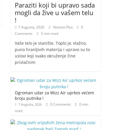
Paraziti koji bi upravo sada
mogli da žive u vašem telu
!
7 Augusta, 2026
Novosti Plus
0
Comments
5 min read
Vaše telo je stanište. Toplo je, vlažno,
puno hranljivih materija i upravo su to
uslovi koji svako okruženje čine
privlačnim
Ogroman udar za Wizz Air uprkos većem
broju putnika !
0 Comments
0 min
7 Augusta, 2026
read