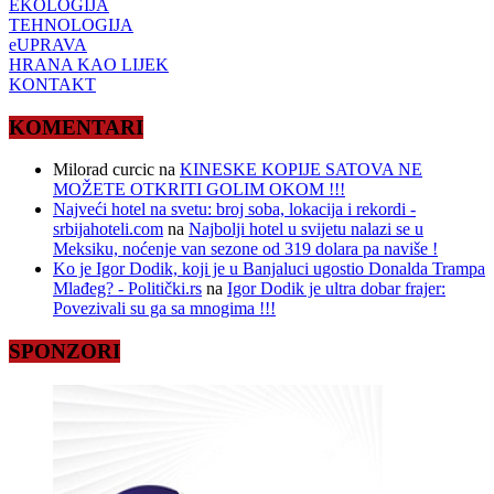
EKOLOGIJA
TEHNOLOGIJA
eUPRAVA
HRANA KAO LIJEK
KONTAKT
KOMENTARI
Milorad curcic
na
KINESKE KOPIJE SATOVA NE
MOŽETE OTKRITI GOLIM OKOM !!!
Najveći hotel na svetu: broj soba, lokacija i rekordi -
srbijahoteli.com
na
Najbolji hotel u svijetu nalazi se u
Meksiku, noćenje van sezone od 319 dolara pa naviše !
Ko je Igor Dodik, koji je u Banjaluci ugostio Donalda Trampa
Mlađeg? - Politički.rs
na
Igor Dodik je ultra dobar frajer:
Povezivali su ga sa mnogima !!!
SPONZORI