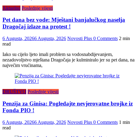
Aktuelno
Poslednje vijesti
Pet dana bez vode: Mještani banjalučkog naselja
Dragočaj izlaze na protest !
6 Augusta, 2026
6 Augusta, 2026
Novosti Plus
0 Comments
2 min
read
Iako su cijelo ljeto imali problem sa vodosnabdijevanjem,
nezadovoljstvo mještana Dragočaja je kulminiralo jer su pet dana, na
najvećim vrućinama,
DRUŠTVO
Poslednje vijesti
Penzija za Ginisa: Pogledajte nevjerovatne brojke iz
Fonda PIO !
6 Augusta, 2026
6 Augusta, 2026
Novosti Plus
0 Comments
1 min
read