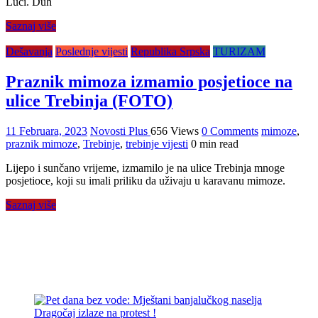
Luci. Duh
Saznaj više
Dešavanja
Poslednje vijesti
Republika Srpska
TURIZAM
Praznik mimoza izmamio posjetioce na
ulice Trebinja (FOTO)
11 Februara, 2023
Novosti Plus
656 Views
0 Comments
mimoze
,
praznik mimoze
,
Trebinje
,
trebinje vijesti
0 min read
Lijepo i sunčano vrijeme, izmamilo je na ulice Trebinja mnoge
posjetioce, koji su imali priliku da uživaju u karavanu mimoze.
Saznaj više