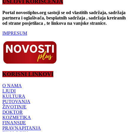
USLOVI KORIŠĆENJA
Portal novostiplus.org sastoji se od vlastitih sadržaja, sadržaja
partnera i oglašivača, besplatnih sadržaja , sadržaja kreiranih
od strane posjetilaca , te linkova na vanjske stranice.
IMPRESUM
KORISNI LINKOVI
O NAMA
LJUDI
KULTURA
PUTOVANJA
ŽIVOTINJE
DOKTOR
KOZMETIKA
FINANSIJE
PRAVNAPITANJA