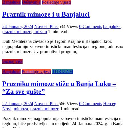
Banjaluka
Dešavanja
Poslednje vijesti
Praznik mimoze i u Banjaluci
24 Januara, 2024
Novosti Plus
534 Views
0 Comments
banjaluka
,
praznik mimoze
,
turizam
1 min read
Duh Mediterana zavladao je Trgom Krajine u Banjaluci kroz
najpopularniju zabavno-turističku manifestacija u regionu, odnosno
praznik mimoze. Uz promotivni program,
Saznaj više
Banjaluka
Poslednje vijesti
TURIZAM
Praznika mimoze stiže u Banja Luku –
“Za sve gušte”
22 Januara, 2024
Novosti Plus
566 Views
0 Comments
Herceg
Novi
,
mimoza
,
praznik mimoze
1 min read
Praznik mimoze, najpopularnija zabavno-turistička manifestacija u
regionu, biće predstavljena u u srijedu 24. Januara 2024. g. u Banja