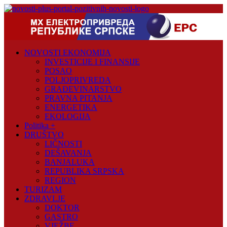
Skip
to
content
Novosti
Plus
NOVOSTI EKONOMIJA
Portal
INVESTICIJE I FINANSIJE
pozitivnih
POSAO
vijesti
POLJOPRIVREDA
GRAĐEVINARSTVO
PRAVNA PITANJA
ENERGETIKA
EKOLOGIJA
Politika +
DRUŠTVO
LIČNOSTI
DEŠAVANJA
BANJALUKA
REPUBLIKA SRPSKA
REGION
TURIZAM
ZDRAVLJE
DOKTOR
GASTRO
VJEŽBE