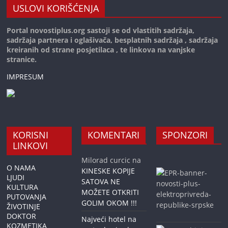
USLOVI KORIŠĆENJA
Portal novostiplus.org sastoji se od vlastitih sadržaja,
sadržaja partnera i oglašivača, besplatnih sadržaja , sadržaja
kreiranih od strane posjetilaca , te linkova na vanjske
stranice.
IMPRESUM
KORISNI
KOMENTARI
SPONZORI
LINKOVI
Milorad curcic
na
O NAMA
KINESKE KOPIJE
LJUDI
SATOVA NE
KULTURA
MOŽETE OTKRITI
PUTOVANJA
GOLIM OKOM !!!
ŽIVOTINJE
DOKTOR
Najveći hotel na
KOZMETIKA