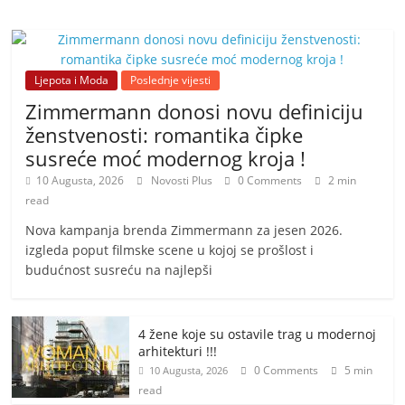
Ljepota i Moda
Poslednje vijesti
Zimmermann donosi novu definiciju
ženstvenosti: romantika čipke
susreće moć modernog kroja !
10 Augusta, 2026
Novosti Plus
0 Comments
2 min
read
Nova kampanja brenda Zimmermann za jesen 2026.
izgleda poput filmske scene u kojoj se prošlost i
budućnost susreću na najlepši
4 žene koje su ostavile trag u modernoj
arhitekturi !!!
0 Comments
5 min
10 Augusta, 2026
read