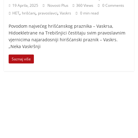
t
19 Aprila, 2025
Novosti Plus
360 Views
0 Comments
i
,
,
,
HET
hrišćani
pravoslavci
Vaskrs
0 min read
v
Povodom najvećeg hrišćanskog praznika – Vaskrsa,
n
Hidoekletrane na Trebišnjici čestitaju svim pravoslavnim
i
vjernicima najaradosniji hirišćanski praznik – Vaskrs.
h
„Neka Vaskršnji
v
Saznaj više
i
j
e
s
t
i