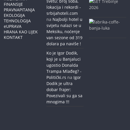
svetu: broj soba,
FINANSIJE
lokacija i rekordi -
PRAVNAPITANJA
srbijahoteli.com
EKOLOGIJA
na
Najbolji hotel u
TEHNOLOGIJA
svijetu nalazi se u
eUPRAVA
Meksiku, noćenje
HRANA KAO LIJEK
KONTAKT
van sezone od 319
dolara pa naviše !
Ko je Igor Dodik,
koji je u Banjaluci
ugostio Donalda
Trampa Mlađeg? -
Politički.rs
na
Igor
Dodik je ultra
dobar frajer:
Povezivali su ga sa
mnogima !!!