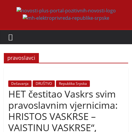
Skip
to
Novosti
content
Plus
P
pravoslavci
o
r
t
a
Dešavanja
DRUŠTVO
Republika Srpska
HET čestitao Vaskrs svim
l
p
pravoslavnim vjernicima:
o
HRISTOS VASKRSE –
z
VAISTINU VASKRSE“,
i