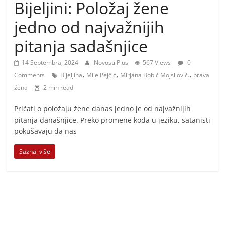
i
Bijeljini: Položaj žene
t
jedno od najvažnijih
i
pitanja sadašnjice
v
n
14 Septembra, 2024
Novosti Plus
567 Views
0
i
,
,
,
Comments
Bijeljina
Mile Pejčić
Mirjana Bobić Mojsilović.
prava
h
žena
2 min read
v
Pričati o položaju žene danas jedno je od najvažnijih
i
pitanja današnjice. Preko promene koda u jeziku, satanisti
j
pokušavaju da nas
e
Saznaj više
s
t
i