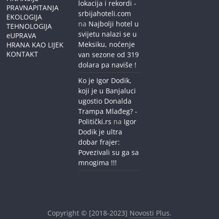
lokacija i rekordi -
PRAVNAPITANJA
srbijahoteli.com
EKOLOGIJA
na
Najbolji hotel u
TEHNOLOGIJA
svijetu nalazi se u
eUPRAVA
Meksiku, noćenje
HRANA KAO LIJEK
KONTAKT
van sezone od 319
dolara pa naviše !
Ko je Igor Dodik,
koji je u Banjaluci
ugostio Donalda
Trampa Mlađeg? -
Politički.rs
na
Igor
Dodik je ultra
dobar frajer:
Povezivali su ga sa
mnogima !!!
Copyright © [2018-2023]
Novosti Plus
.