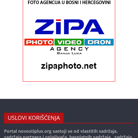
USLOVI KORIŠĆENJA
Portal novostiplus.org sastoji se od vlastitih sadržaja,
sadržaja partnera i oglašivača, besplatnih sadržaja , sadržaja