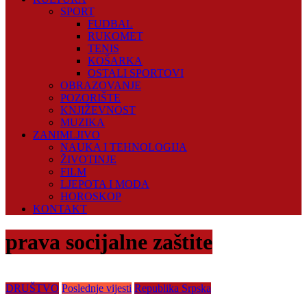
SPORT
FUDBAL
RUKOMET
TENIS
KOŠARKA
OSTALI SPORTOVI
OBRAZOVANJE
POZORIŠTE
KNJIŽEVNOST
MUZIKA
ZANIMLJIVO
NAUKA I TEHNOLOGIJA
ŽIVOTINJE
FILM
LJEPOTA I MODA
HOROSKOP
KONTAKT
prava socijalne zaštite
DRUŠTVO
Poslednje vijesti
Republika Srpska