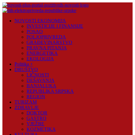
Skip
to
content
Novosti
NOVOSTI EKONOMIJA
Plus
INVESTICIJE I FINANSIJE
POSAO
Portal
POLJOPRIVREDA
pozitivnih
GRAĐEVINARSTVO
vijesti
PRAVNA PITANJA
ENERGETIKA
EKOLOGIJA
Politika +
DRUŠTVO
LIČNOSTI
DEŠAVANJA
BANJALUKA
REPUBLIKA SRPSKA
REGION
TURIZAM
ZDRAVLJE
DOKTOR
GASTRO
VJEŽBE
KOZMETIKA
KULTURA