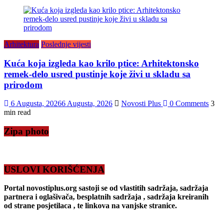
Arhitektura
Poslednje vijesti
Kuća koja izgleda kao krilo ptice: Arhitektonsko
remek-delo usred pustinje koje živi u skladu sa
prirodom
6 Augusta, 2026
6 Augusta, 2026
Novosti Plus
0 Comments
3
min read
Zipa photo
USLOVI KORIŠĆENJA
Portal novostiplus.org sastoji se od vlastitih sadržaja, sadržaja
partnera i oglašivača, besplatnih sadržaja , sadržaja kreiranih
od strane posjetilaca , te linkova na vanjske stranice.