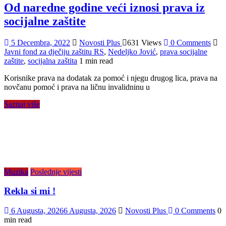
Od naredne godine veći iznosi prava iz
socijalne zaštite
5 Decembra, 2022
Novosti Plus
631 Views
0 Comments
Javni fond za dječiju zaštitu RS
,
Nedeljko Jović
,
prava socijalne
zaštite
,
socijalna zaštita
1 min read
Korisnike prava na dodatak za pomoć i njegu drugog lica, prava na
novčanu pomoć i prava na ličnu invalidninu u
Saznaj više
Muzika
Poslednje vijesti
Rekla si mi !
6 Augusta, 2026
6 Augusta, 2026
Novosti Plus
0 Comments
0
min read