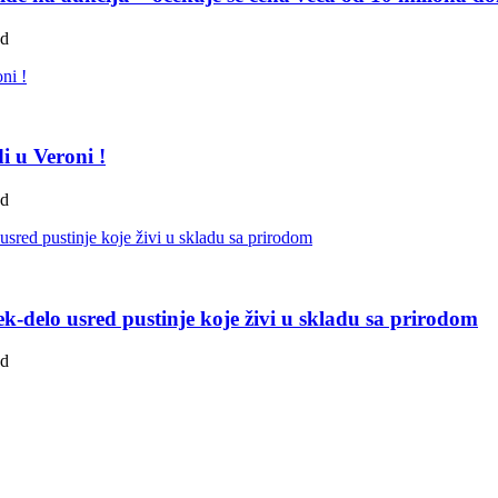
ad
i u Veroni !
ad
k-delo usred pustinje koje živi u skladu sa prirodom
ad