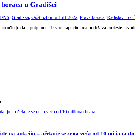
 boraca u Gradišci
DNS
,
Gradiška
,
Opšti izbori u BiH 2022
,
Prava boraca
,
Radislav Jovič
oručio je da u potpunosti i svim kapacitetima podržava proteste nezad
ad
de na aukciju – očekuje se cena veća od 10 miliona do