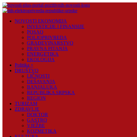
Skip
to
content
Novosti
NOVOSTI EKONOMIJA
Plus
INVESTICIJE I FINANSIJE
POSAO
Portal
POLJOPRIVREDA
pozitivnih
GRAĐEVINARSTVO
vijesti
PRAVNA PITANJA
ENERGETIKA
EKOLOGIJA
Politika +
DRUŠTVO
LIČNOSTI
DEŠAVANJA
BANJALUKA
REPUBLIKA SRPSKA
REGION
TURIZAM
ZDRAVLJE
DOKTOR
GASTRO
VJEŽBE
KOZMETIKA
KULTURA