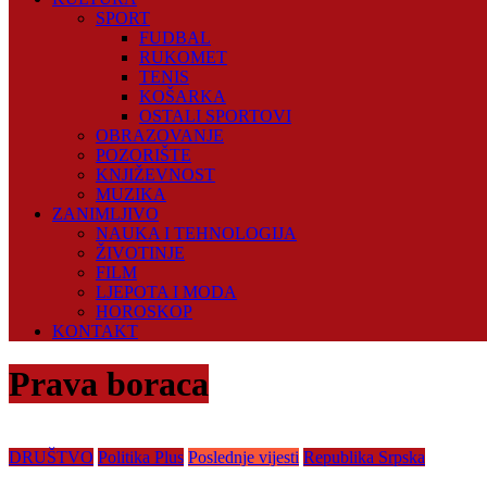
SPORT
FUDBAL
RUKOMET
TENIS
KOŠARKA
OSTALI SPORTOVI
OBRAZOVANJE
POZORIŠTE
KNJIŽEVNOST
MUZIKA
ZANIMLJIVO
NAUKA I TEHNOLOGIJA
ŽIVOTINJE
FILM
LJEPOTA I MODA
HOROSKOP
KONTAKT
Prava boraca
DRUŠTVO
Politika Plus
Poslednje vijesti
Republika Srpska