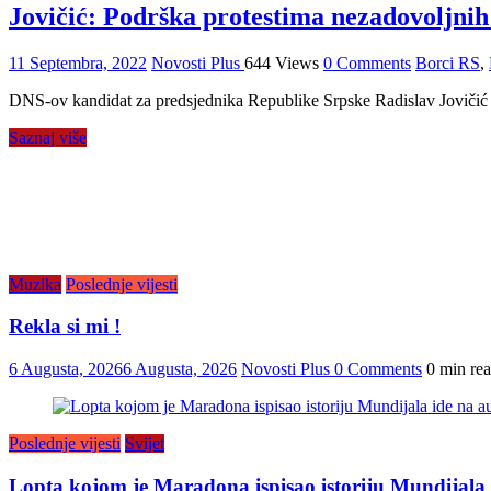
Jovičić: Podrška protestima nezadovoljnih
11 Septembra, 2022
Novosti Plus
644 Views
0 Comments
Borci RS
,
DNS-ov kandidat za predsjednika Republike Srpske Radislav Jovičić p
Saznaj više
Muzika
Poslednje vijesti
Rekla si mi !
6 Augusta, 2026
6 Augusta, 2026
Novosti Plus
0 Comments
0 min re
Poslednje vijesti
Svijet
Lopta kojom je Maradona ispisao istoriju Mundijala i