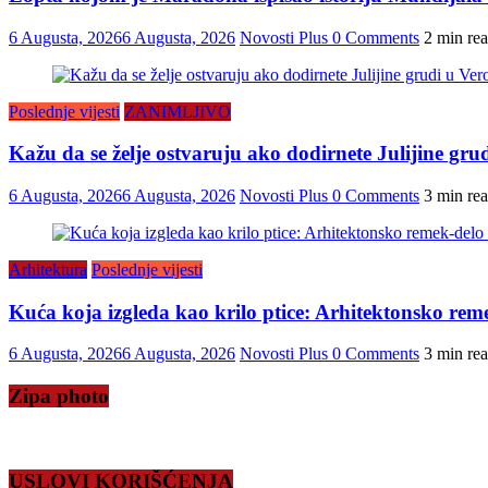
6 Augusta, 2026
6 Augusta, 2026
Novosti Plus
0 Comments
2 min re
Poslednje vijesti
ZANIMLJIVO
Kažu da se želje ostvaruju ako dodirnete Julijine grud
6 Augusta, 2026
6 Augusta, 2026
Novosti Plus
0 Comments
3 min re
Arhitektura
Poslednje vijesti
Kuća koja izgleda kao krilo ptice: Arhitektonsko reme
6 Augusta, 2026
6 Augusta, 2026
Novosti Plus
0 Comments
3 min re
Zipa photo
USLOVI KORIŠĆENJA