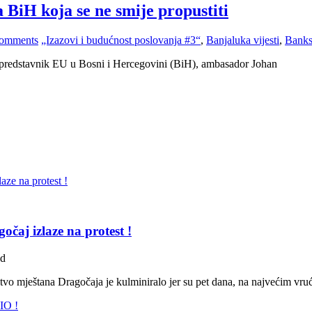
a BiH koja se ne smije propustiti
omments
„Izazovi i budućnost poslovanja #3“
,
Banjaluka vijesti
,
Banks
i predstavnik EU u Bosni i Hercegovini (BiH), ambasador Johan
čaj izlaze na protest !
ad
stvo mještana Dragočaja je kulminiralo jer su pet dana, na najvećim vru