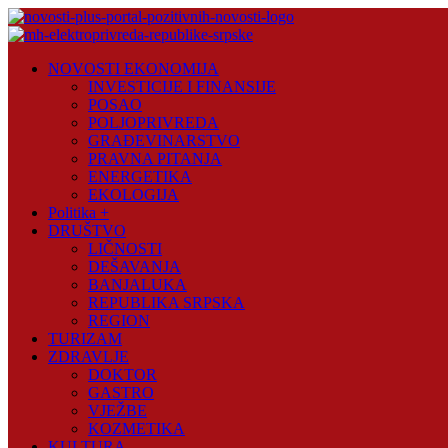
Skip
to
content
Novosti
NOVOSTI EKONOMIJA
Plus
INVESTICIJE I FINANSIJE
POSAO
Portal
POLJOPRIVREDA
pozitivnih
GRAĐEVINARSTVO
vijesti
PRAVNA PITANJA
ENERGETIKA
EKOLOGIJA
Politika +
DRUŠTVO
LIČNOSTI
DEŠAVANJA
BANJALUKA
REPUBLIKA SRPSKA
REGION
TURIZAM
ZDRAVLJE
DOKTOR
GASTRO
VJEŽBE
KOZMETIKA
KULTURA