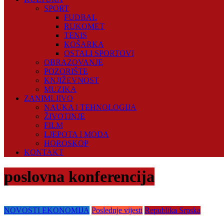
SPORT
FUDBAL
RUKOMET
TENIS
KOŠARKA
OSTALI SPORTOVI
OBRAZOVANJE
POZORIŠTE
KNJIŽEVNOST
MUZIKA
ZANIMLJIVO
NAUKA I TEHNOLOGIJA
ŽIVOTINJE
FILM
LJEPOTA I MODA
HOROSKOP
KONTAKT
poslovna konferencija
NOVOSTI EKONOMIJA
Poslednje vijesti
Republika Srpska