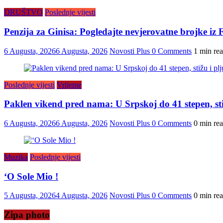
DRUŠTVO
Poslednje vijesti
Penzija za Ginisa: Pogledajte nevjerovatne brojke iz
6 Augusta, 2026
6 Augusta, 2026
Novosti Plus
0 Comments
1 min re
Poslednje vijesti
Vrijeme
Paklen vikend pred nama: U Srpskoj do 41 stepen, sti
6 Augusta, 2026
6 Augusta, 2026
Novosti Plus
0 Comments
0 min re
Muzika
Poslednje vijesti
‘O Sole Mio !
5 Augusta, 2026
4 Augusta, 2026
Novosti Plus
0 Comments
0 min re
Zipa photo