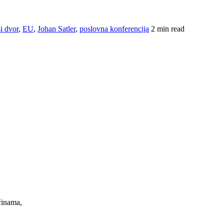
i dvor
,
EU
,
Johan Satler
,
poslovna konferencija
2 min read
ćinama,