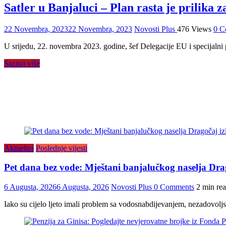
Satler u Banjaluci – Plan rasta je prilika z
22 Novembra, 2023
22 Novembra, 2023
Novosti Plus
476 Views
0 C
U srijedu, 22. novembra 2023. godine, šef Delegacije EU i specijaln
Saznaj više
Aktuelno
Poslednje vijesti
Pet dana bez vode: Mještani banjalučkog naselja Drago
6 Augusta, 2026
6 Augusta, 2026
Novosti Plus
0 Comments
2 min re
Iako su cijelo ljeto imali problem sa vodosnabdijevanjem, nezadovolj