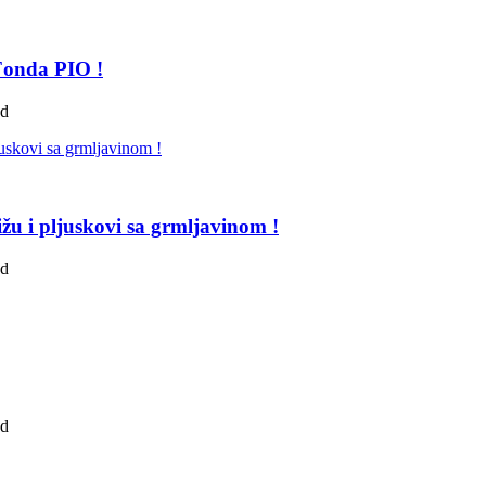
 Fonda PIO !
ad
žu i pljuskovi sa grmljavinom !
ad
ad