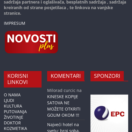
sadržaja partnera i oglašivača, besplatnih sadržaja , sadržaja
kreiranih od strane posjetilaca , te linkova na vanjske
stranice.
IMPRESUM
KORISNI
KOMENTARI
SPONZORI
LINKOVI
Milorad curcic
na
O NAMA
KINESKE KOPIJE
LJUDI
SATOVA NE
KULTURA
MOŽETE OTKRITI
PUTOVANJA
GOLIM OKOM !!!
ŽIVOTINJE
DOKTOR
Najveći hotel na
KOZMETIKA
svetu: broj soba,