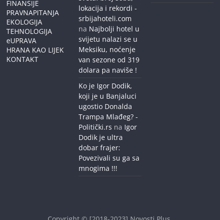
FINANSIJE
lokacija i rekordi -
PRAVNAPITANJA
srbijahoteli.com
EKOLOGIJA
na
Najbolji hotel u
TEHNOLOGIJA
svijetu nalazi se u
eUPRAVA
Meksiku, noćenje
HRANA KAO LIJEK
KONTAKT
van sezone od 319
dolara pa naviše !
Ko je Igor Dodik,
koji je u Banjaluci
ugostio Donalda
Trampa Mlađeg? -
Politički.rs
na
Igor
Dodik je ultra
dobar frajer:
Povezivali su ga sa
mnogima !!!
Copyright © [2018-2023]
Novosti Plus
.