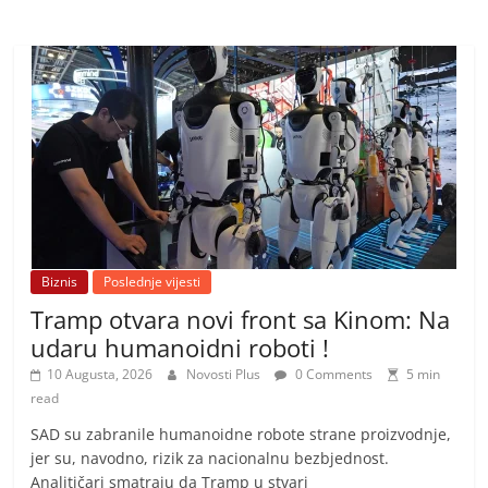
Biznis
Poslednje vijesti
Tramp otvara novi front sa Kinom: Na
udaru humanoidni roboti !
10 Augusta, 2026
Novosti Plus
0 Comments
5 min
read
SAD su zabranile humanoidne robote strane proizvodnje,
jer su, navodno, rizik za nacionalnu bezbjednost.
Analitičari smatraju da Tramp u stvari