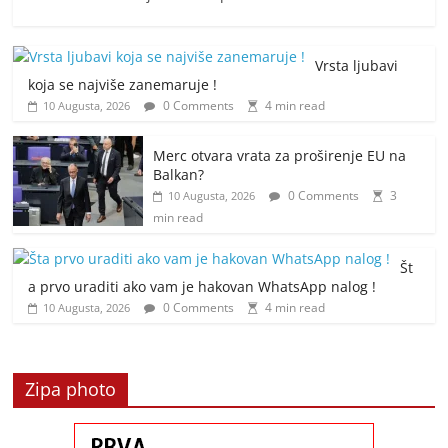
Vrsta ljubavi
koja se najviše zanemaruje !
0 Comments
4 min read
10 Augusta, 2026
Merc otvara vrata za proširenje EU na
Balkan?
0 Comments
3
10 Augusta, 2026
min read
Št
a prvo uraditi ako vam je hakovan WhatsApp nalog !
0 Comments
4 min read
10 Augusta, 2026
Zipa photo