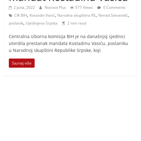
i
2 Juna, 2022
Novosti Plus
577 Views
0 Comments
t
,
,
,
,
CIK BIH
Kostadin Vasić
Narodna skupština RS
Nenad Stevandić
i
,
poslanik
Ujedinjena Srpska
2 min read
v
n
Centralna izborna komisija BiH je na današnjoj sjednici
utvrdila prestanak mandata Kostadinu Vasiću, poslaniku
i
u Narodnoj skupštini Republike Srpske, koji
h
v
Saznaj više
i
j
e
s
t
i