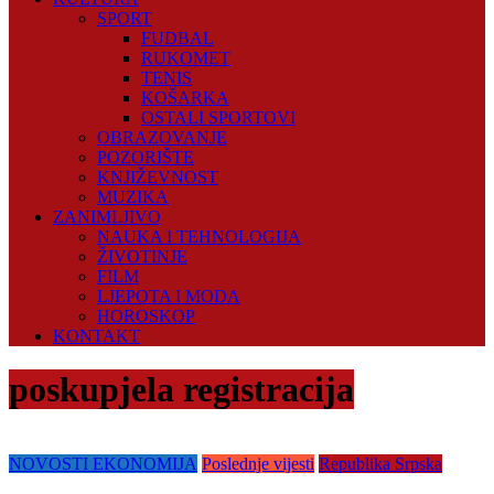
SPORT
FUDBAL
RUKOMET
TENIS
KOŠARKA
OSTALI SPORTOVI
OBRAZOVANJE
POZORIŠTE
KNJIŽEVNOST
MUZIKA
ZANIMLJIVO
NAUKA I TEHNOLOGIJA
ŽIVOTINJE
FILM
LJEPOTA I MODA
HOROSKOP
KONTAKT
poskupjela registracija
NOVOSTI EKONOMIJA
Poslednje vijesti
Republika Srpska