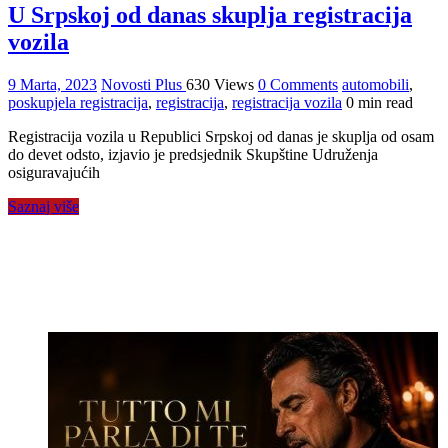
U Srpskoj od danas skuplja registracija
vozila
9 Marta, 2023
Novosti Plus
630 Views
0 Comments
automobili
,
poskupjela registracija
,
registracija
,
registracija vozila
0 min read
Registracija vozila u Republici Srpskoj od danas je skuplja od osam
do devet odsto, izjavio je predsjednik Skupštine Udruženja
osiguravajućih
Saznaj više