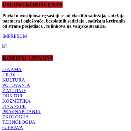
USLOVI KORIŠĆENJA
Portal novostiplus.org sastoji se od vlastitih sadržaja, sadržaja
partnera i oglašivača, besplatnih sadržaja , sadržaja kreiranih
od strane posjetilaca , te linkova na vanjske stranice.
IMPRESUM
KORISNI LINKOVI
O NAMA
LJUDI
KULTURA
PUTOVANJA
ŽIVOTINJE
DOKTOR
KOZMETIKA
FINANSIJE
PRAVNAPITANJA
EKOLOGIJA
TEHNOLOGIJA
eUPRAVA