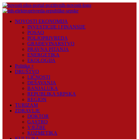
Skip
to
content
Novosti
NOVOSTI EKONOMIJA
Plus
INVESTICIJE I FINANSIJE
POSAO
Portal
POLJOPRIVREDA
pozitivnih
GRAĐEVINARSTVO
vijesti
PRAVNA PITANJA
ENERGETIKA
EKOLOGIJA
Politika +
DRUŠTVO
LIČNOSTI
DEŠAVANJA
BANJALUKA
REPUBLIKA SRPSKA
REGION
TURIZAM
ZDRAVLJE
DOKTOR
GASTRO
VJEŽBE
KOZMETIKA
KULTURA