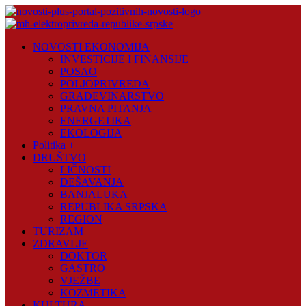
Skip
to
content
Novosti
NOVOSTI EKONOMIJA
Plus
INVESTICIJE I FINANSIJE
POSAO
Portal
POLJOPRIVREDA
pozitivnih
GRAĐEVINARSTVO
vijesti
PRAVNA PITANJA
ENERGETIKA
EKOLOGIJA
Politika +
DRUŠTVO
LIČNOSTI
DEŠAVANJA
BANJALUKA
REPUBLIKA SRPSKA
REGION
TURIZAM
ZDRAVLJE
DOKTOR
GASTRO
VJEŽBE
KOZMETIKA
KULTURA