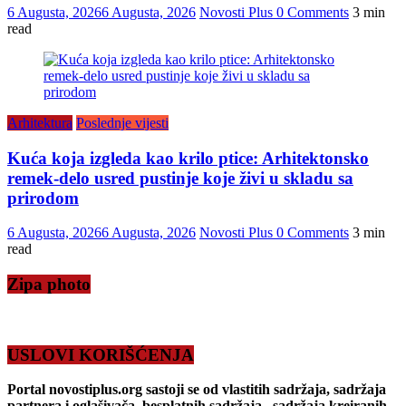
6 Augusta, 2026
6 Augusta, 2026
Novosti Plus
0 Comments
3 min
read
Arhitektura
Poslednje vijesti
Kuća koja izgleda kao krilo ptice: Arhitektonsko
remek-delo usred pustinje koje živi u skladu sa
prirodom
6 Augusta, 2026
6 Augusta, 2026
Novosti Plus
0 Comments
3 min
read
Zipa photo
USLOVI KORIŠĆENJA
Portal novostiplus.org sastoji se od vlastitih sadržaja, sadržaja
partnera i oglašivača, besplatnih sadržaja , sadržaja kreiranih