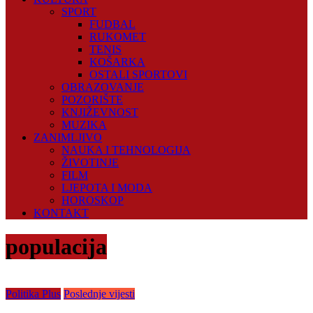
SPORT
FUDBAL
RUKOMET
TENIS
KOŠARKA
OSTALI SPORTOVI
OBRAZOVANJE
POZORIŠTE
KNJIŽEVNOST
MUZIKA
ZANIMLJIVO
NAUKA I TEHNOLOGIJA
ŽIVOTINJE
FILM
LJEPOTA I MODA
HOROSKOP
KONTAKT
populacija
Politika Plus
Poslednje vijesti