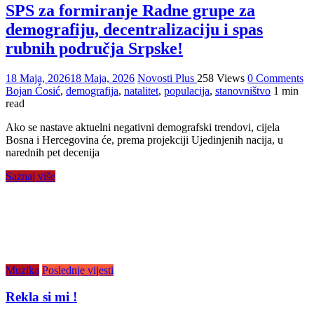
SPS za formiranje Radne grupe za
demografiju, decentralizaciju i spas
rubnih područja Srpske!
18 Maja, 2026
18 Maja, 2026
Novosti Plus
258 Views
0 Comments
Bojan Ćosić
,
demografija
,
natalitet
,
populacija
,
stanovništvo
1 min
read
Ako se nastave aktuelni negativni demografski trendovi, cijela
Bosna i Hercegovina će, prema projekciji Ujedinjenih nacija, u
narednih pet decenija
Saznaj više
Muzika
Poslednje vijesti
Rekla si mi !