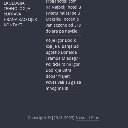
srbijahoteli.com
EKOLOGIJA
na
Najbolji hotel u
TEHNOLOGIJA
svijetu nalazi se u
eUPRAVA
Meksiku, noćenje
HRANA KAO LIJEK
KONTAKT
van sezone od 319
dolara pa naviše !
Ko je Igor Dodik,
koji je u Banjaluci
ugostio Donalda
Trampa Mlađeg? -
Politički.rs
na
Igor
Dodik je ultra
dobar frajer:
Povezivali su ga sa
mnogima !!!
Copyright © [2018-2023]
Novosti Plus
.