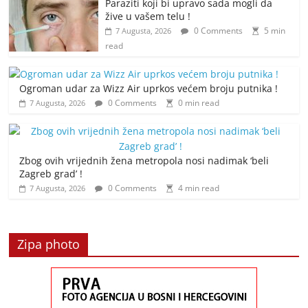
Paraziti koji bi upravo sada mogli da
žive u vašem telu !
0 Comments
5 min
7 Augusta, 2026
read
Ogroman udar za Wizz Air uprkos većem broju putnika !
0 Comments
0 min read
7 Augusta, 2026
Zbog ovih vrijednih žena metropola nosi nadimak ‘beli
Zagreb grad’ !
0 Comments
4 min read
7 Augusta, 2026
Zipa photo