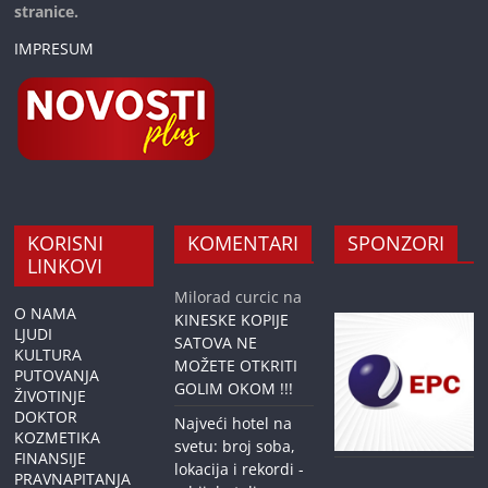
stranice.
IMPRESUM
KORISNI
KOMENTARI
SPONZORI
LINKOVI
Milorad curcic
na
O NAMA
KINESKE KOPIJE
LJUDI
SATOVA NE
KULTURA
MOŽETE OTKRITI
PUTOVANJA
GOLIM OKOM !!!
ŽIVOTINJE
DOKTOR
Najveći hotel na
KOZMETIKA
svetu: broj soba,
FINANSIJE
lokacija i rekordi -
PRAVNAPITANJA