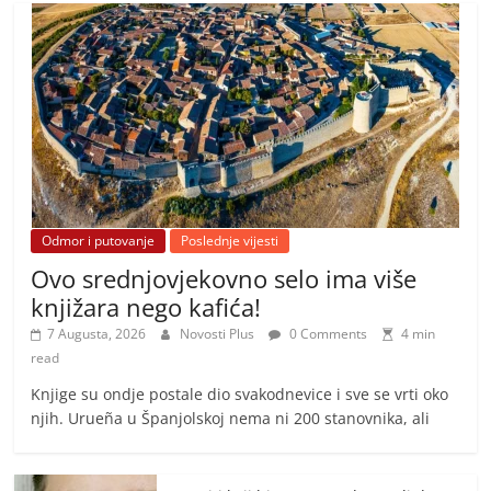
Odmor i putovanje
Poslednje vijesti
Ovo srednjovjekovno selo ima više
knjižara nego kafića!
7 Augusta, 2026
Novosti Plus
0 Comments
4 min
read
Knjige su ondje postale dio svakodnevice i sve se vrti oko
njih. Urueña u Španjolskoj nema ni 200 stanovnika, ali