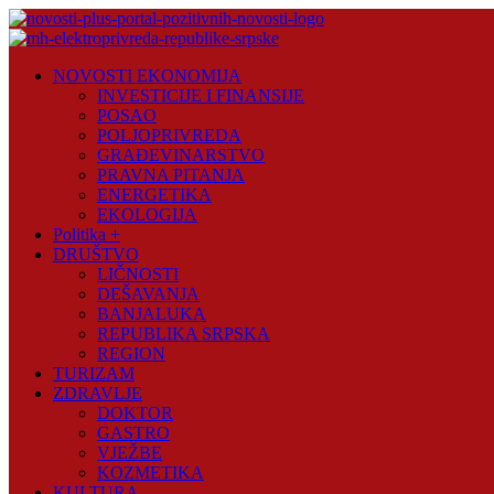
Skip
to
content
Novosti
NOVOSTI EKONOMIJA
Plus
INVESTICIJE I FINANSIJE
POSAO
Portal
POLJOPRIVREDA
pozitivnih
GRAĐEVINARSTVO
vijesti
PRAVNA PITANJA
ENERGETIKA
EKOLOGIJA
Politika +
DRUŠTVO
LIČNOSTI
DEŠAVANJA
BANJALUKA
REPUBLIKA SRPSKA
REGION
TURIZAM
ZDRAVLJE
DOKTOR
GASTRO
VJEŽBE
KOZMETIKA
KULTURA