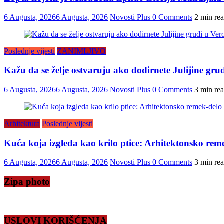
6 Augusta, 2026
6 Augusta, 2026
Novosti Plus
0 Comments
2 min re
Poslednje vijesti
ZANIMLJIVO
Kažu da se želje ostvaruju ako dodirnete Julijine grud
6 Augusta, 2026
6 Augusta, 2026
Novosti Plus
0 Comments
3 min re
Arhitektura
Poslednje vijesti
Kuća koja izgleda kao krilo ptice: Arhitektonsko reme
6 Augusta, 2026
6 Augusta, 2026
Novosti Plus
0 Comments
3 min re
Zipa photo
USLOVI KORIŠĆENJA