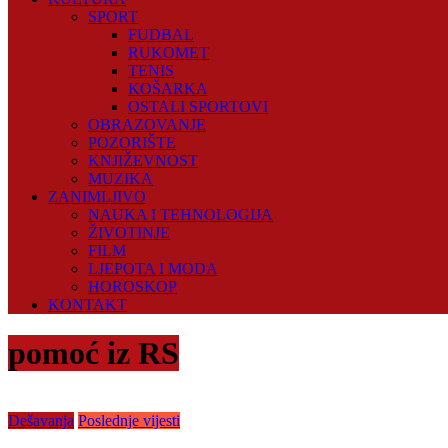
SPORT
FUDBAL
RUKOMET
TENIS
KOŠARKA
OSTALI SPORTOVI
OBRAZOVANJE
POZORIŠTE
KNJIŽEVNOST
MUZIKA
ZANIMLJIVO
NAUKA I TEHNOLOGIJA
ŽIVOTINJE
FILM
LJEPOTA I MODA
HOROSKOP
KONTAKT
pomoć iz RS
Dešavanja
Poslednje vijesti