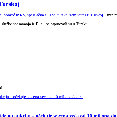
 Turskoj
a
,
pomoć iz RS
,
spasilačka služba
,
turska
,
zemljotres u Turskoj
1 min r
 službe spasavanja iz Bijeljine otputovali su u Tursku u
ad
de na aukciju – očekuje se cena veća od 10 miliona do