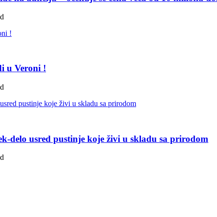
ad
i u Veroni !
ad
k-delo usred pustinje koje živi u skladu sa prirodom
ad