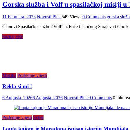
Gorska služba i Volf u spasilačkoj misiji u
11 Februara, 2023
Novosti Plus
549 Views
0 Comments
gorska služb
Članovi Spasilačke službe “Volf” iz Foče i Istočnog Sarajeva i Gorske
Saznaj više
Muzika
Poslednje vijesti
Rekla si mi !
6 Augusta, 2026
6 Augusta, 2026
Novosti Plus
0 Comments
0 min re
Poslednje vijesti
Svijet
Lopta kojom je Maradona ispisao istoriju Mundijala i