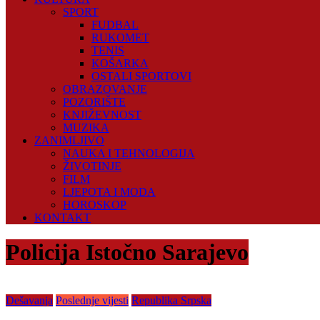
SPORT
FUDBAL
RUKOMET
TENIS
KOŠARKA
OSTALI SPORTOVI
OBRAZOVANJE
POZORIŠTE
KNJIŽEVNOST
MUZIKA
ZANIMLJIVO
NAUKA I TEHNOLOGIJA
ŽIVOTINJE
FILM
LJEPOTA I MODA
HOROSKOP
KONTAKT
Policija Istočno Sarajevo
Dešavanja
Poslednje vijesti
Republika Srpska