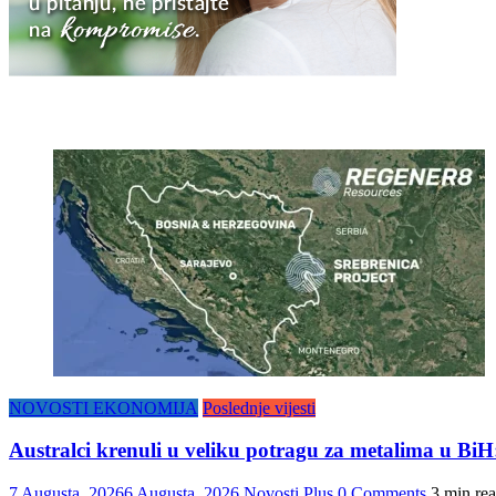
NOVOSTI EKONOMIJA
Poslednje vijesti
Australci krenuli u veliku potragu za metalima u Bi
7 Augusta, 2026
6 Augusta, 2026
Novosti Plus
0 Comments
3 min re