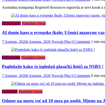
Australska kompanija Regener8 Resources napravila je novi korak u r
Obrazovanje
Poslednje vijesti
AI donio haos u evropske škole: Učenici masovno vara
7 Augusta, 2026
6 Augusta, 2026
Novosti Plus
0 Comments
1 min re
Politika Plus
Poslednje vijesti
Pogledajte kako će izgledati glasački listići za NSRS !
7 Augusta, 2026
6 Augusta, 2026
Novosti Plus
0 Comments
0 min re
Ljetovanje
Poslednje vijesti
Odmor na moru već od 10 eura po osobi: Mjesto na J