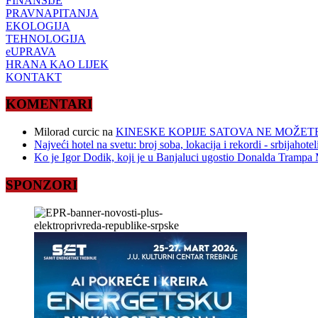
FINANSIJE
PRAVNAPITANJA
EKOLOGIJA
TEHNOLOGIJA
eUPRAVA
HRANA KAO LIJEK
KONTAKT
KOMENTARI
Milorad curcic
na
KINESKE KOPIJE SATOVA NE MOŽETE
Najveći hotel na svetu: broj soba, lokacija i rekordi - srbijahote
Ko je Igor Dodik, koji je u Banjaluci ugostio Donalda Trampa M
SPONZORI