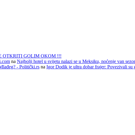
 OTKRITI GOLIM OKOM !!!
li.com
na
Najbolji hotel u svijetu nalazi se u Meksiku, noćenje van sezo
lađeg? - Politički.rs
na
Igor Dodik je ultra dobar frajer: Povezivali su