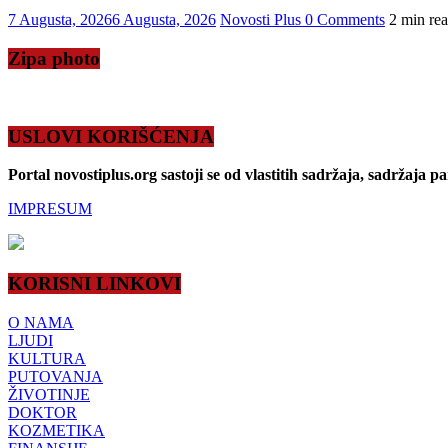
7 Augusta, 2026
6 Augusta, 2026
Novosti Plus
0 Comments
2 min re
Zipa photo
USLOVI KORIŠĆENJA
Portal novostiplus.org sastoji se od vlastitih sadržaja, sadržaja p
IMPRESUM
KORISNI LINKOVI
O NAMA
LJUDI
KULTURA
PUTOVANJA
ŽIVOTINJE
DOKTOR
KOZMETIKA