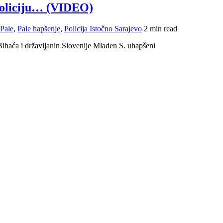
 policiju… (VIDEO)
Pale
,
Pale hapšenje
,
Policija Istočno Sarajevo
2 min read
Bihaća i državljanin Slovenije Mladen S. uhapšeni