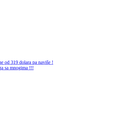
ne od 319 dolara pa naviše !
 ga sa mnogima !!!