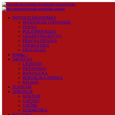
Skip
to
content
Novosti
NOVOSTI EKONOMIJA
Plus
INVESTICIJE I FINANSIJE
POSAO
Portal
POLJOPRIVREDA
pozitivnih
GRAĐEVINARSTVO
vijesti
PRAVNA PITANJA
ENERGETIKA
EKOLOGIJA
Politika +
DRUŠTVO
LIČNOSTI
DEŠAVANJA
BANJALUKA
REPUBLIKA SRPSKA
REGION
TURIZAM
ZDRAVLJE
DOKTOR
GASTRO
VJEŽBE
KOZMETIKA
KULTURA