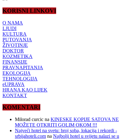
KORISNI LINKOVI
O NAMA
LJUDI
KULTURA
PUTOVANJA
ŽIVOTINJE
DOKTOR
KOZMETIKA
FINANSIJE
PRAVNAPITANJA
EKOLOGIJA
TEHNOLOGIJA
eUPRAVA
HRANA KAO LIJEK
KONTAKT
KOMENTARI
Milorad curcic
na
KINESKE KOPIJE SATOVA NE
MOŽETE OTKRITI GOLIM OKOM !!!
Najveći hotel na svetu: broj soba, lokacija i rekordi -
srbijahoteli.com
na
Najbolji hotel u svijetu nalazi se u