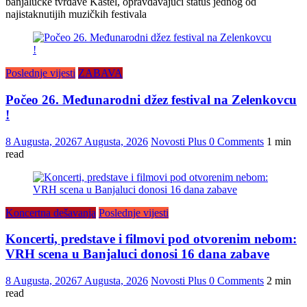
banjalučke tvrđave Kastel, opravdavajući status jednog od
najistaknutijih muzičkih festivala
Poslednje vijesti
ZABAVA
Počeo 26. Međunarodni džez festival na Zelenkovcu
!
8 Augusta, 2026
7 Augusta, 2026
Novosti Plus
0 Comments
1 min
read
Koncertna dešavanja
Poslednje vijesti
Koncerti, predstave i filmovi pod otvorenim nebom:
VRH scena u Banjaluci donosi 16 dana zabave
8 Augusta, 2026
7 Augusta, 2026
Novosti Plus
0 Comments
2 min
read