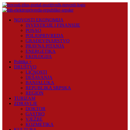
Skip
to
content
Novosti
NOVOSTI EKONOMIJA
Plus
INVESTICIJE I FINANSIJE
POSAO
Portal
POLJOPRIVREDA
pozitivnih
GRAĐEVINARSTVO
vijesti
PRAVNA PITANJA
ENERGETIKA
EKOLOGIJA
Politika +
DRUŠTVO
LIČNOSTI
DEŠAVANJA
BANJALUKA
REPUBLIKA SRPSKA
REGION
TURIZAM
ZDRAVLJE
DOKTOR
GASTRO
VJEŽBE
KOZMETIKA
KULTURA