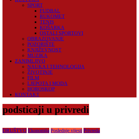
SPORT
FUDBAL
RUKOMET
TENIS
KOŠARKA
OSTALI SPORTOVI
OBRAZOVANJE
POZORIŠTE
KNJIŽEVNOST
MUZIKA
ZANIMLJIVO
NAUKA I TEHNOLOGIJA
ŽIVOTINJE
FILM
LJEPOTA I MODA
HOROSKOP
KONTAKT
podsticaji u privredi
DRUŠTVO
Ekonomija
Poslednje vijesti
Privreda