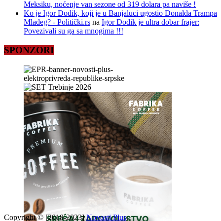
Meksiku, noćenje van sezone od 319 dolara pa naviše !
Ko je Igor Dodik, koji je u Banjaluci ugostio Donalda Trampa
Mlađeg? - Politički.rs
na
Igor Dodik je ultra dobar frajer:
Povezivali su ga sa mnogima !!!
SPONZORI
Copyright © [2018-2023]
Novosti Plus
.