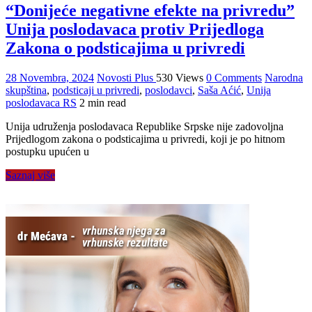
“Donijeće negativne efekte na privredu”
Unija poslodavaca protiv Prijedloga
Zakona o podsticajima u privredi
28 Novembra, 2024
Novosti Plus
530 Views
0 Comments
Narodna
skupština
,
podsticaji u privredi
,
poslodavci
,
Saša Aćić
,
Unija
poslodavaca RS
2 min read
Unija udruženja poslodavaca Republike Srpske nije zadovoljna
Prijedlogom zakona o podsticajima u privredi, koji je po hitnom
postupku upućen u
Saznaj više