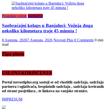
Poslednje vijesti
Saobraćaj
Saobraćajni kolaps u Banjaluci: Vožnja duga
nekoliko kilometara traje 45 minuta !
8 Augusta, 2026
7 Augusta, 2026
Novosti Plus
0 Comments
0 min
read
Zipa photo
USLOVI KORIŠĆENJA
Portal novostiplus.org sastoji se od vlastitih sadržaja, sadržaja
partnera i oglašivača, besplatnih sadržaja , sadržaja kreiranih
od strane posjetilaca , te linkova na vanjske stranice.
IMPRESUM