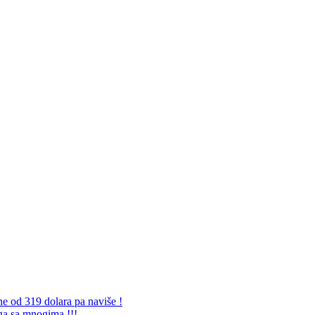
ne od 319 dolara pa naviše !
 ga sa mnogima !!!