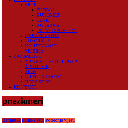
SPORT
FUDBAL
RUKOMET
TENIS
KOŠARKA
OSTALI SPORTOVI
OBRAZOVANJE
POZORIŠTE
KNJIŽEVNOST
MUZIKA
ZANIMLJIVO
NAUKA I TEHNOLOGIJA
ŽIVOTINJE
FILM
LJEPOTA I MODA
HOROSKOP
KONTAKT
pnezioneri
Banjaluka
Politika Plus
Poslednje vijesti