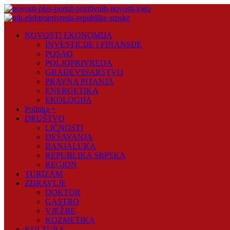
Skip
to
content
Novosti
NOVOSTI EKONOMIJA
Plus
INVESTICIJE I FINANSIJE
POSAO
Portal
POLJOPRIVREDA
pozitivnih
GRAĐEVINARSTVO
vijesti
PRAVNA PITANJA
ENERGETIKA
EKOLOGIJA
Politika +
DRUŠTVO
LIČNOSTI
DEŠAVANJA
BANJALUKA
REPUBLIKA SRPSKA
REGION
TURIZAM
ZDRAVLJE
DOKTOR
GASTRO
VJEŽBE
KOZMETIKA
KULTURA