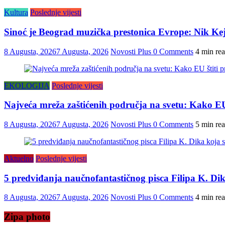
Kultura
Poslednje vijesti
Sinoć je Beograd muzička prestonica Evrope: Nik K
8 Augusta, 2026
7 Augusta, 2026
Novosti Plus
0 Comments
4 min re
EKOLOGIJA
Poslednje vijesti
Najveća mreža zaštićenih područja na svetu: Kako EU 
8 Augusta, 2026
7 Augusta, 2026
Novosti Plus
0 Comments
5 min re
Aktuelno
Poslednje vijesti
5 predviđanja naučnofantastičnog pisca Filipa K. Dika 
8 Augusta, 2026
7 Augusta, 2026
Novosti Plus
0 Comments
4 min re
Zipa photo