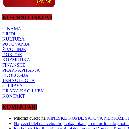
KORISNI LINKOVI
O NAMA
LJUDI
KULTURA
PUTOVANJA
ŽIVOTINJE
DOKTOR
KOZMETIKA
FINANSIJE
PRAVNAPITANJA
EKOLOGIJA
TEHNOLOGIJA
eUPRAVA
HRANA KAO LIJEK
KONTAKT
KOMENTARI
Milorad curcic
na
KINESKE KOPIJE SATOVA NE MOŽETE
Najveći hotel na svetu: broj soba, lokacija i rekordi - srbijahote
Ko je Igor Dodik, koji je u Banjaluci ugostio Donalda Trampa M