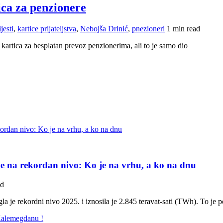
ica za penzionere
jesti
,
kartice prijateljstva
,
Nebojša Drinić
,
pnezioneri
1 min read
kartica za besplatan prevoz penzionerima, ali to je samo dio
e na rekordan nivo: Ko je na vrhu, a ko na dnu
ad
gla je rekordni nivo 2025. i iznosila je 2.845 teravat-sati (TWh). To je 