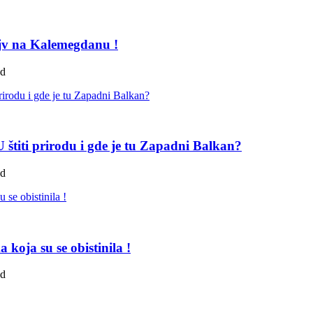
ejv na Kalemegdanu !
ad
štiti prirodu i gde je tu Zapadni Balkan?
ad
koja su se obistinila !
ad