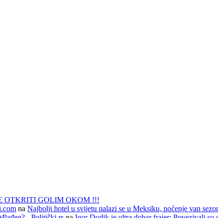
 OTKRITI GOLIM OKOM !!!
li.com
na
Najbolji hotel u svijetu nalazi se u Meksiku, noćenje van sezo
lađeg? - Politički.rs
na
Igor Dodik je ultra dobar frajer: Povezivali su