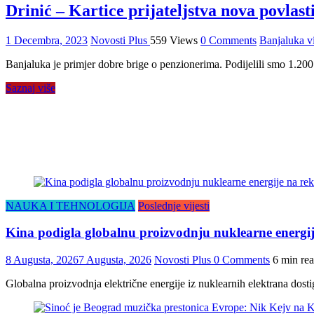
Drinić – Kartice prijateljstva nova povlast
1 Decembra, 2023
Novosti Plus
559 Views
0 Comments
Banjaluka vi
Banjaluka je primjer dobre brige o penzionerima. Podijelili smo 1.200 
Saznaj više
NAUKA I TEHNOLOGIJA
Poslednje vijesti
Kina podigla globalnu proizvodnju nuklearne energij
8 Augusta, 2026
7 Augusta, 2026
Novosti Plus
0 Comments
6 min re
Globalna proizvodnja električne energije iz nuklearnih elektrana dosti