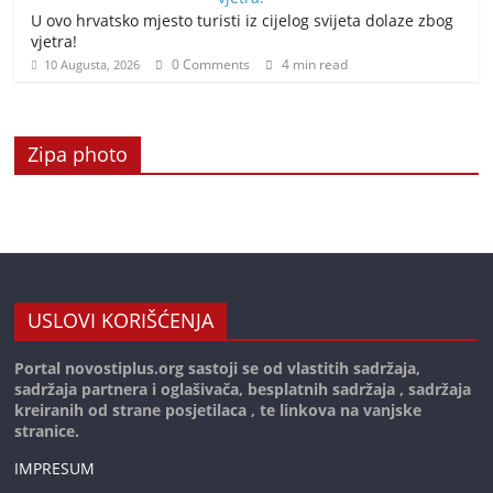
U ovo hrvatsko mjesto turisti iz cijelog svijeta dolaze zbog
vjetra!
0 Comments
4 min read
10 Augusta, 2026
Zipa photo
USLOVI KORIŠĆENJA
Portal novostiplus.org sastoji se od vlastitih sadržaja,
sadržaja partnera i oglašivača, besplatnih sadržaja , sadržaja
kreiranih od strane posjetilaca , te linkova na vanjske
stranice.
IMPRESUM