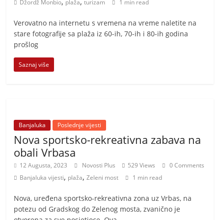
,
,
t
Džordž Monbio
plaža
turizam
1 min read
i
Verovatno na internetu s vremena na vreme naletite na
v
stare fotografije sa plaža iz 60-ih, 70-ih i 80-ih godina
n
prošlog
i
Saznaj više
h
v
i
j
Banjaluka
e
Poslednje vijesti
Nova sportsko-rekreativna zabava na
s
obali Vrbasa
t
12 Augusta, 2023
Novosti Plus
529 Views
0 Comments
i
,
,
Banjaluka vijesti
plaža
Zeleni most
1 min read
Nova, uređena sportsko-rekreativna zona uz Vrbas, na
potezu od Gradskog do Zelenog mosta, zvanično je
otvorena za sve posjetioce. Ova