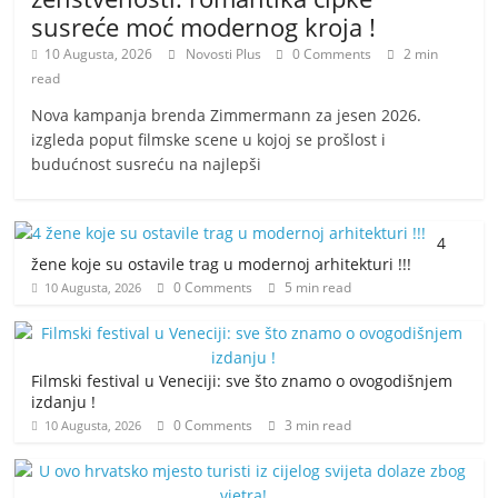
susreće moć modernog kroja !
10 Augusta, 2026
Novosti Plus
0 Comments
2 min
read
Nova kampanja brenda Zimmermann za jesen 2026.
izgleda poput filmske scene u kojoj se prošlost i
budućnost susreću na najlepši
4
žene koje su ostavile trag u modernoj arhitekturi !!!
0 Comments
5 min read
10 Augusta, 2026
Filmski festival u Veneciji: sve što znamo o ovogodišnjem
izdanju !
0 Comments
3 min read
10 Augusta, 2026