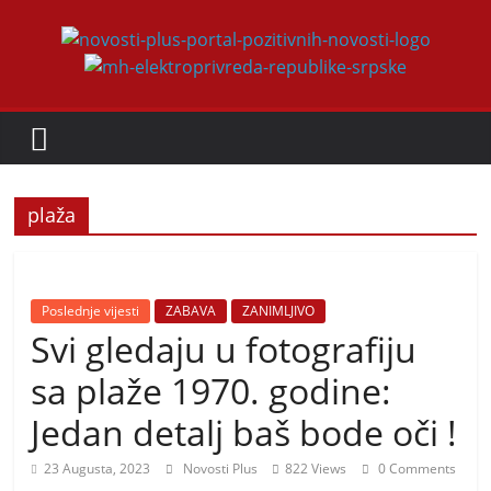
Skip
to
Novosti
content
Plus
P
plaža
o
r
t
a
Poslednje vijesti
ZABAVA
ZANIMLJIVO
Svi gledaju u fotografiju
l
p
sa plaže 1970. godine:
o
Jedan detalj baš bode oči !
z
i
23 Augusta, 2023
Novosti Plus
822 Views
0 Comments