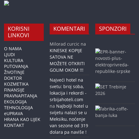
KORISNI
KOMENTARI
SPONZORI
LINKOVI
Milorad curcic
na
O NAMA
KINESKE KOPIJE
LJUDI
SATOVA NE
KULTURA
MOŽETE OTKRITI
PUTOVANJA
GOLIM OKOM !!!
ŽIVOTINJE
DOKTOR
Najveći hotel na
KOZMETIKA
svetu: broj soba,
FINANSIJE
lokacija i rekordi -
PRAVNAPITANJA
srbijahoteli.com
EKOLOGIJA
na
Najbolji hotel u
TEHNOLOGIJA
svijetu nalazi se u
eUPRAVA
Meksiku, noćenje
HRANA KAO LIJEK
KONTAKT
van sezone od 319
dolara pa naviše !