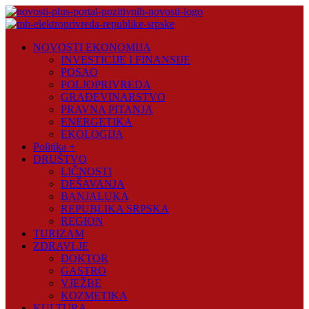
Skip
to
content
Novosti
NOVOSTI EKONOMIJA
Plus
INVESTICIJE I FINANSIJE
POSAO
Portal
POLJOPRIVREDA
pozitivnih
GRAĐEVINARSTVO
vijesti
PRAVNA PITANJA
ENERGETIKA
EKOLOGIJA
Politika +
DRUŠTVO
LIČNOSTI
DEŠAVANJA
BANJALUKA
REPUBLIKA SRPSKA
REGION
TURIZAM
ZDRAVLJE
DOKTOR
GASTRO
VJEŽBE
KOZMETIKA
KULTURA