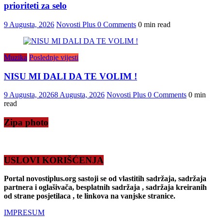
prioriteti za selo
9 Augusta, 2026
Novosti Plus
0 Comments
0 min read
Muzika
Poslednje vijesti
NISU MI DALI DA TE VOLIM !
9 Augusta, 2026
8 Augusta, 2026
Novosti Plus
0 Comments
0 min
read
Zipa photo
USLOVI KORIŠĆENJA
Portal novostiplus.org sastoji se od vlastitih sadržaja, sadržaja
partnera i oglašivača, besplatnih sadržaja , sadržaja kreiranih
od strane posjetilaca , te linkova na vanjske stranice.
IMPRESUM