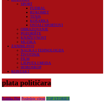
SPORT
FUDBAL
RUKOMET
TENIS
KOŠARKA
OSTALI SPORTOVI
OBRAZOVANJE
POZORIŠTE
KNJIŽEVNOST
MUZIKA
ZANIMLJIVO
NAUKA I TEHNOLOGIJA
ŽIVOTINJE
FILM
LJEPOTA I MODA
HOROSKOP
KONTAKT
plata političara
Politika Plus
Poslednje vijesti
TOP STORIES