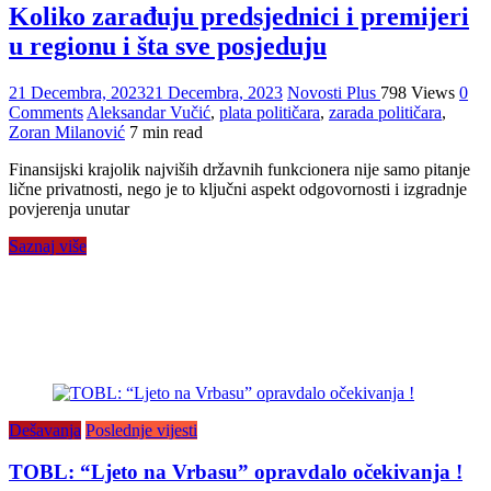
Koliko zarađuju predsjednici i premijeri
u regionu i šta sve posjeduju
21 Decembra, 2023
21 Decembra, 2023
Novosti Plus
798 Views
0
Comments
Aleksandar Vučić
,
plata političara
,
zarada političara
,
Zoran Milanović
7 min read
Finansijski krajolik najviših državnih funkcionera nije samo pitanje
lične privatnosti, nego je to ključni aspekt odgovornosti i izgradnje
povjerenja unutar
Saznaj više
Dešavanja
Poslednje vijesti
TOBL: “Ljeto na Vrbasu” opravdalo očekivanja !