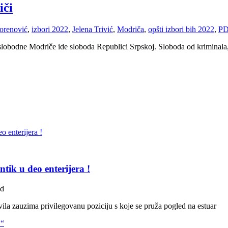
iči
orenović
,
izbori 2022
,
Jelena Trivić
,
Modriča
,
opšti izbori bih 2022
,
PD
slobodne Modriče ide sloboda Republici Srpskoj. Sloboda od kriminala
tik u deo enterijera !
ad
la zauzima privilegovanu poziciju s koje se pruža pogled na estuar