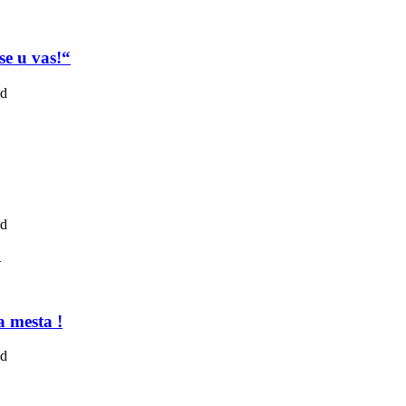
se u vas!“
ad
ad
a mesta !
ad