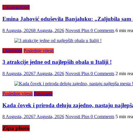
Uncategorized
Emina Jahović oduševila Banjaluku: „Zaljubila sam 
8 Augusta, 2026
8 Augusta, 2026
Novosti Plus
0 Comments
6 min re
Ljetovanje
Poslednje vijesti
3 atrakcije jedne od najlepših obala u Italiji !
8 Augusta, 2026
7 Augusta, 2026
Novosti Plus
0 Comments
2 min re
Poslednje vijesti
Putovanja
Kada čovek i priroda deluju zajedno, nastaju najlepš
8 Augusta, 2026
7 Augusta, 2026
Novosti Plus
0 Comments
5 min re
Zipa photo