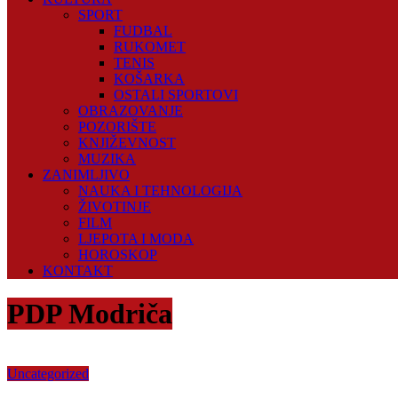
SPORT
FUDBAL
RUKOMET
TENIS
KOŠARKA
OSTALI SPORTOVI
OBRAZOVANJE
POZORIŠTE
KNJIŽEVNOST
MUZIKA
ZANIMLJIVO
NAUKA I TEHNOLOGIJA
ŽIVOTINJE
FILM
LJEPOTA I MODA
HOROSKOP
KONTAKT
PDP Modriča
Uncategorized