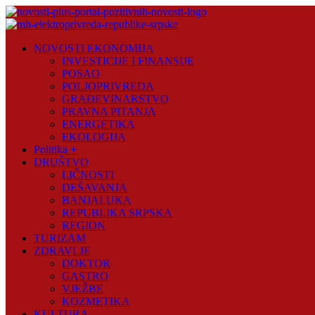
Skip
to
content
Novosti
NOVOSTI EKONOMIJA
Plus
INVESTICIJE I FINANSIJE
POSAO
Portal
POLJOPRIVREDA
pozitivnih
GRAĐEVINARSTVO
vijesti
PRAVNA PITANJA
ENERGETIKA
EKOLOGIJA
Politika +
DRUŠTVO
LIČNOSTI
DEŠAVANJA
BANJALUKA
REPUBLIKA SRPSKA
REGION
TURIZAM
ZDRAVLJE
DOKTOR
GASTRO
VJEŽBE
KOZMETIKA
KULTURA