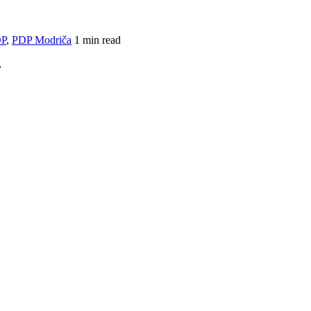
P
,
PDP Modriča
1 min read
,