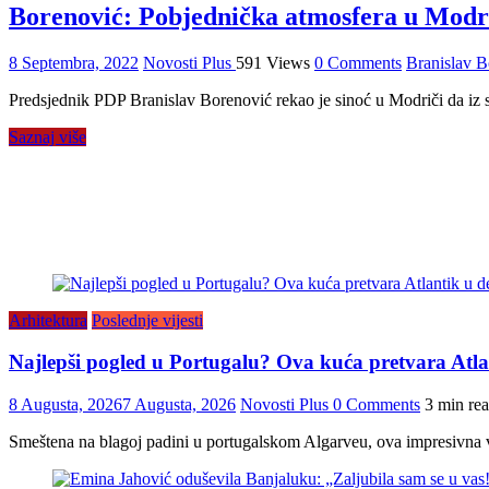
Borenović: Pobjednička atmosfera u Modr
8 Septembra, 2022
Novosti Plus
591 Views
0 Comments
Branislav B
Predsjednik PDP Branislav Borenović rekao je sinoć u Modriči da iz 
Saznaj više
Arhitektura
Poslednje vijesti
Najlepši pogled u Portugalu? Ova kuća pretvara Atlan
8 Augusta, 2026
7 Augusta, 2026
Novosti Plus
0 Comments
3 min re
Smeštena na blagoj padini u portugalskom Algarveu, ova impresivna vi