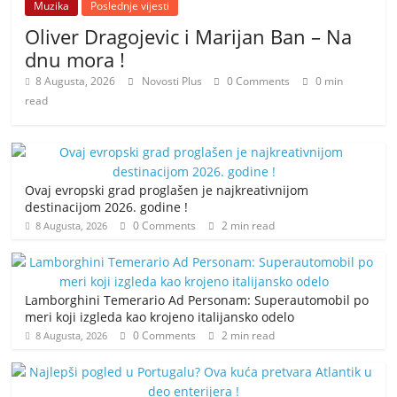
Muzika
Poslednje vijesti
Oliver Dragojevic i Marijan Ban – Na
dnu mora !
8 Augusta, 2026
Novosti Plus
0 Comments
0 min
read
Ovaj evropski grad proglašen je najkreativnijom
destinacijom 2026. godine !
0 Comments
2 min read
8 Augusta, 2026
Lamborghini Temerario Ad Personam: Superautomobil po
meri koji izgleda kao krojeno italijansko odelo
0 Comments
2 min read
8 Augusta, 2026