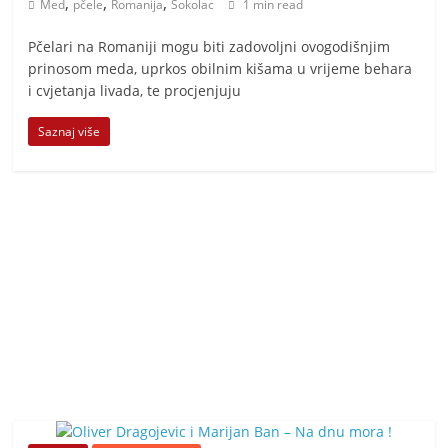
,
,
,
t
Med
pčele
Romanija
Sokolac
1 min read
i
Pčelari na Romaniji mogu biti zadovoljni ovogodišnjim
v
prinosom meda, uprkos obilnim kišama u vrijeme behara
n
i cvjetanja livada, te procjenjuju
i
Saznaj više
h
v
i
j
e
s
t
i