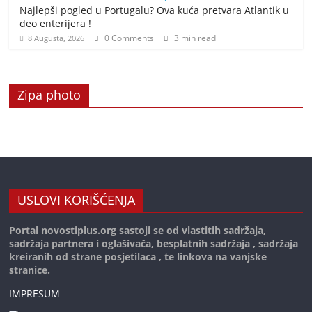
Najlepši pogled u Portugalu? Ova kuća pretvara Atlantik u
deo enterijera !
0 Comments
3 min read
8 Augusta, 2026
Zipa photo
USLOVI KORIŠĆENJA
Portal novostiplus.org sastoji se od vlastitih sadržaja,
sadržaja partnera i oglašivača, besplatnih sadržaja , sadržaja
kreiranih od strane posjetilaca , te linkova na vanjske
stranice.
IMPRESUM