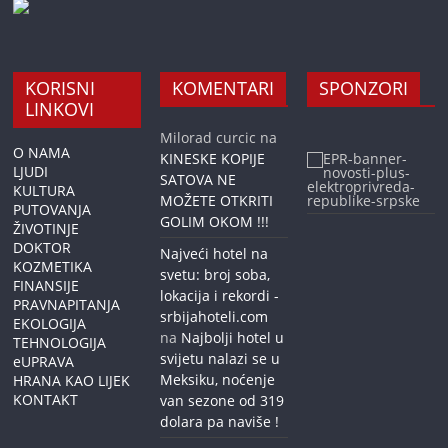
KORISNI
KOMENTARI
SPONZORI
LINKOVI
Milorad curcic
na
O NAMA
KINESKE KOPIJE
LJUDI
SATOVA NE
KULTURA
MOŽETE OTKRITI
PUTOVANJA
GOLIM OKOM !!!
ŽIVOTINJE
DOKTOR
Najveći hotel na
KOZMETIKA
svetu: broj soba,
FINANSIJE
lokacija i rekordi -
PRAVNAPITANJA
srbijahoteli.com
EKOLOGIJA
na
Najbolji hotel u
TEHNOLOGIJA
svijetu nalazi se u
eUPRAVA
Meksiku, noćenje
HRANA KAO LIJEK
KONTAKT
van sezone od 319
dolara pa naviše !