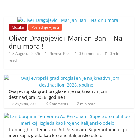
Muzika
Poslednje vijesti
Oliver Dragojevic i Marijan Ban – Na
dnu mora !
8 Augusta, 2026
Novosti Plus
0 Comments
0 min
read
Ovaj evropski grad proglašen je najkreativnijom
destinacijom 2026. godine !
0 Comments
2 min read
8 Augusta, 2026
Lamborghini Temerario Ad Personam: Superautomobil po
meri koji izgleda kao krojeno italijansko odelo