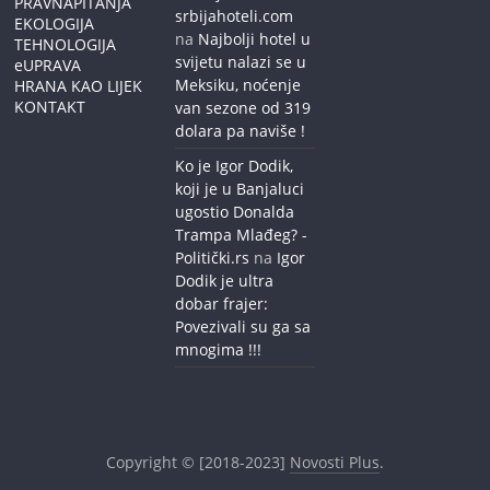
PRAVNAPITANJA
srbijahoteli.com
EKOLOGIJA
na
Najbolji hotel u
TEHNOLOGIJA
svijetu nalazi se u
eUPRAVA
Meksiku, noćenje
HRANA KAO LIJEK
KONTAKT
van sezone od 319
dolara pa naviše !
Ko je Igor Dodik,
koji je u Banjaluci
ugostio Donalda
Trampa Mlađeg? -
Politički.rs
na
Igor
Dodik je ultra
dobar frajer:
Povezivali su ga sa
mnogima !!!
Copyright © [2018-2023]
Novosti Plus
.