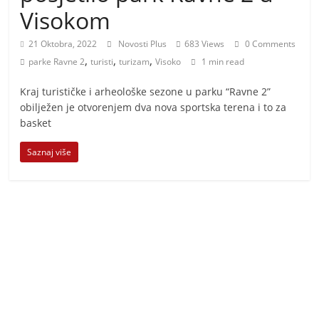
i
Visokom
t
i
21 Oktobra, 2022
Novosti Plus
683 Views
0 Comments
,
,
,
v
parke Ravne 2
turisti
turizam
Visoko
1 min read
n
Kraj turističke i arheološke sezone u parku “Ravne 2”
i
obilježen je otvorenjem dva nova sportska terena i to za
h
basket
v
Saznaj više
i
j
e
s
t
i