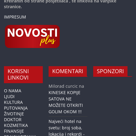
kreiranih od strane posjetilaca , te linkova na vanjske
stranice.
IMPRESUM
KORISNI
KOMENTARI
SPONZORI
LINKOVI
Milorad curcic
na
O NAMA
KINESKE KOPIJE
LJUDI
SATOVA NE
KULTURA
MOŽETE OTKRITI
PUTOVANJA
GOLIM OKOM !!!
ŽIVOTINJE
DOKTOR
Najveći hotel na
KOZMETIKA
svetu: broj soba,
FINANSIJE
lokacija i rekordi -