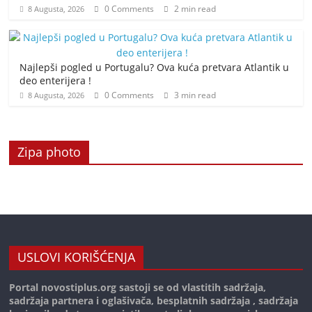
0 Comments
2 min read
8 Augusta, 2026
Najlepši pogled u Portugalu? Ova kuća pretvara Atlantik u
deo enterijera !
0 Comments
3 min read
8 Augusta, 2026
Zipa photo
USLOVI KORIŠĆENJA
Portal novostiplus.org sastoji se od vlastitih sadržaja,
sadržaja partnera i oglašivača, besplatnih sadržaja , sadržaja