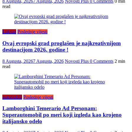
8 Augusta, 2026
7 Augusta, 2026
Novosti Plus
0 Comments
0 min
read
Luksuz
Poslednje vijesti
Ovaj evropski grad proglašen je najkreativnijom
destinacijom 2026. godine !
8 Augusta, 2026
7 Augusta, 2026
Novosti Plus
0 Comments
2 min
read
automobili
Poslednje vijesti
Lamborghini Temerario Ad Personam:
Superautomobil po meri koji izgleda kao krojeno
italijansko odelo