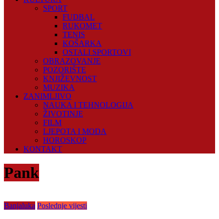
SPORT
FUDBAL
RUKOMET
TENIS
KOŠARKA
OSTALI SPORTOVI
OBRAZOVANJE
POZORIŠTE
KNJIŽEVNOST
MUZIKA
ZANIMLJIVO
NAUKA I TEHNOLOGIJA
ŽIVOTINJE
FILM
LJEPOTA I MODA
HOROSKOP
KONTAKT
Pank
Banjaluka
Poslednje vijesti