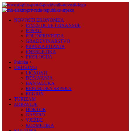
Skip
to
content
Novosti
NOVOSTI EKONOMIJA
Plus
INVESTICIJE I FINANSIJE
POSAO
Portal
POLJOPRIVREDA
pozitivnih
GRAĐEVINARSTVO
vijesti
PRAVNA PITANJA
ENERGETIKA
EKOLOGIJA
Politika +
DRUŠTVO
LIČNOSTI
DEŠAVANJA
BANJALUKA
REPUBLIKA SRPSKA
REGION
TURIZAM
ZDRAVLJE
DOKTOR
GASTRO
VJEŽBE
KOZMETIKA
KULTURA