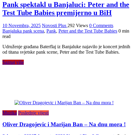
Pank spektakl u Banjaluci: Peter and the
Test Tube Babies premijerno u BiH
10 Novembra, 2025
Novosti Plus
292 Views
0 Comments
Banjaluka pank scena
,
Pank
,
Peter and the Test Tube Babies
0 min
read
​Udruženje građana Baterflaj iz Banjaluke najavilo je koncert jednih
od titana svjetske pank scene, Peter and the Test Tube Babies.
Saznaj više
Muzika
Poslednje vijesti
Oliver Dragojevic i Marijan Ban – Na dnu mora !