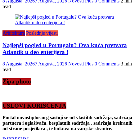
8 Augusta, 2026
7 Augusta, 2026
Novosti Plus
0 Comments
2 min
read
Arhitektura
Poslednje vijesti
Najlepši pogled u Portugalu? Ova kuća pretvara
Atlantik u deo enterijera !
8 Augusta, 2026
7 Augusta, 2026
Novosti Plus
0 Comments
3 min
read
Zipa photo
USLOVI KORIŠĆENJA
Portal novostiplus.org sastoji se od vlastitih sadržaja, sadržaja
partnera i oglašivača, besplatnih sadržaja , sadržaja kreiranih
od strane posjetilaca , te linkova na vanjske stranice.