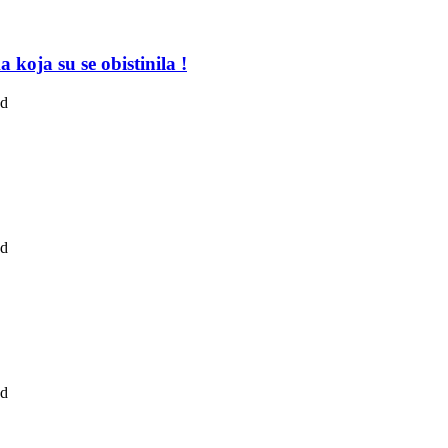
koja su se obistinila !
ad
ad
ad