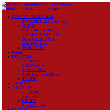
Skip
to
content
Novosti
NOVOSTI EKONOMIJA
Plus
INVESTICIJE I FINANSIJE
POSAO
Portal
POLJOPRIVREDA
pozitivnih
GRAĐEVINARSTVO
vijesti
PRAVNA PITANJA
ENERGETIKA
EKOLOGIJA
Politika +
DRUŠTVO
LIČNOSTI
DEŠAVANJA
BANJALUKA
REPUBLIKA SRPSKA
REGION
TURIZAM
ZDRAVLJE
DOKTOR
GASTRO
VJEŽBE
KOZMETIKA
KULTURA