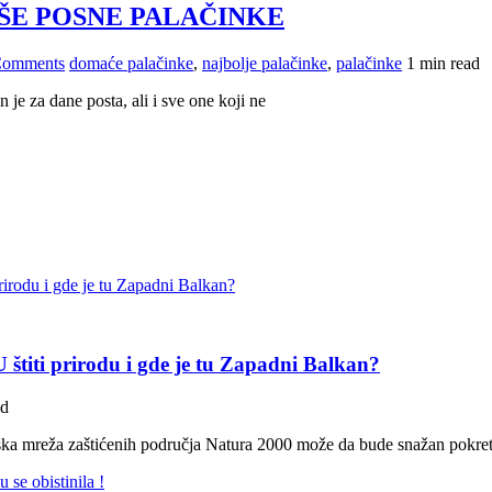
ŠE POSNE PALAČINKE
Comments
domaće palačinke
,
najbolje palačinke
,
palačinke
1 min read
je za dane posta, ali i sve one koji ne
štiti prirodu i gde je tu Zapadni Balkan?
ad
pska mreža zaštićenih područja Natura 2000 može da bude snažan pokre