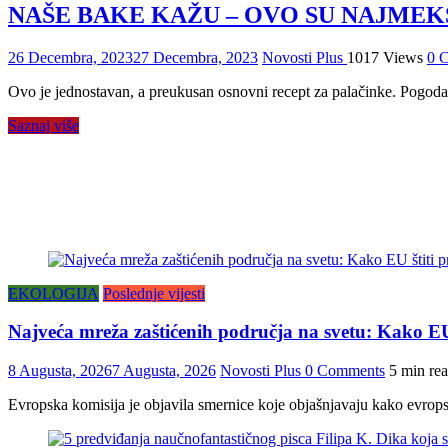
NAŠE BAKE KAŽU – OVO SU NAJMEK
26 Decembra, 2023
27 Decembra, 2023
Novosti Plus
1017 Views
0 
Ovo je jednostavan, a preukusan osnovni recept za palačinke. Pogodan 
Saznaj više
EKOLOGIJA
Poslednje vijesti
Najveća mreža zaštićenih područja na svetu: Kako EU 
8 Augusta, 2026
7 Augusta, 2026
Novosti Plus
0 Comments
5 min re
Evropska komisija je objavila smernice koje objašnjavaju kako evro