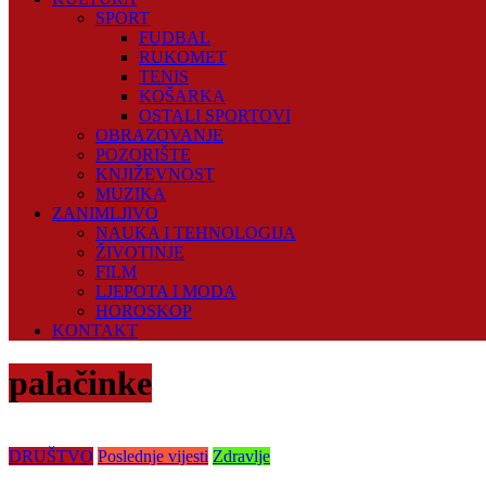
SPORT
FUDBAL
RUKOMET
TENIS
KOŠARKA
OSTALI SPORTOVI
OBRAZOVANJE
POZORIŠTE
KNJIŽEVNOST
MUZIKA
ZANIMLJIVO
NAUKA I TEHNOLOGIJA
ŽIVOTINJE
FILM
LJEPOTA I MODA
HOROSKOP
KONTAKT
palačinke
DRUŠTVO
Poslednje vijesti
Zdravlje