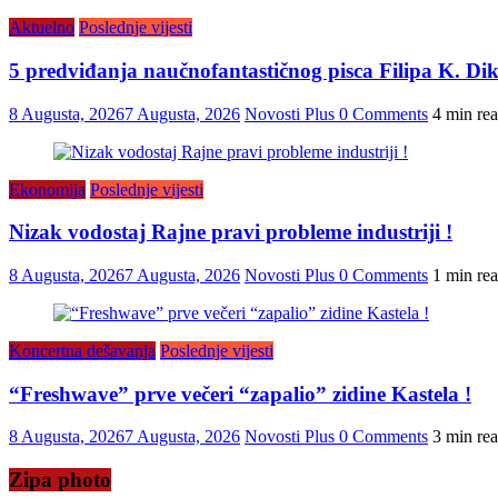
Aktuelno
Poslednje vijesti
5 predviđanja naučnofantastičnog pisca Filipa K. Dika 
8 Augusta, 2026
7 Augusta, 2026
Novosti Plus
0 Comments
4 min re
Ekonomija
Poslednje vijesti
Nizak vodostaj Rajne pravi probleme industriji !
8 Augusta, 2026
7 Augusta, 2026
Novosti Plus
0 Comments
1 min re
Koncertna dešavanja
Poslednje vijesti
“Freshwave” prve večeri “zapalio” zidine Kastela !
8 Augusta, 2026
7 Augusta, 2026
Novosti Plus
0 Comments
3 min re
Zipa photo