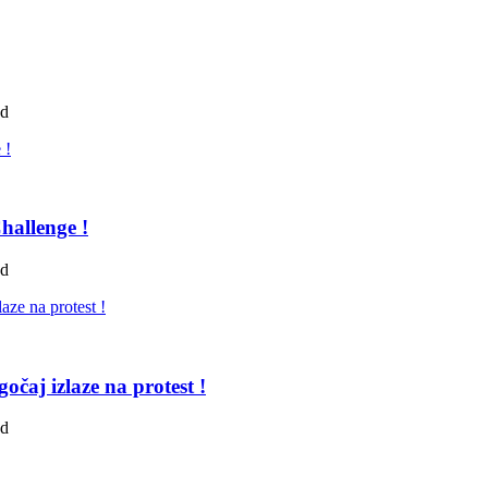
ad
hallenge !
ad
čaj izlaze na protest !
ad