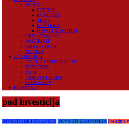
SPORT
FUDBAL
RUKOMET
TENIS
KOŠARKA
OSTALI SPORTOVI
OBRAZOVANJE
POZORIŠTE
KNJIŽEVNOST
MUZIKA
ZANIMLJIVO
NAUKA I TEHNOLOGIJA
ŽIVOTINJE
FILM
LJEPOTA I MODA
HOROSKOP
KONTAKT
pad investicija
INVESTICIJE I FINANSIJE
NOVOSTI EKONOMIJA
Poslednje vi