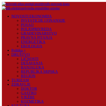
Skip
to
content
Novosti
NOVOSTI EKONOMIJA
Plus
INVESTICIJE I FINANSIJE
POSAO
Portal
POLJOPRIVREDA
pozitivnih
GRAĐEVINARSTVO
vijesti
PRAVNA PITANJA
ENERGETIKA
EKOLOGIJA
Politika +
DRUŠTVO
LIČNOSTI
DEŠAVANJA
BANJALUKA
REPUBLIKA SRPSKA
REGION
TURIZAM
ZDRAVLJE
DOKTOR
GASTRO
VJEŽBE
KOZMETIKA
KULTURA