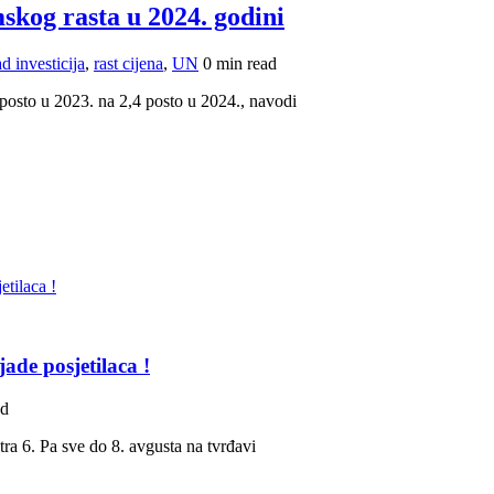
kog rasta u 2024. godini
d investicija
,
rast cijena
,
UN
0 min read
 posto u 2023. na 2,4 posto u 2024., navodi
ade posjetilaca !
ad
ra 6. Pa sve do 8. avgusta na tvrđavi