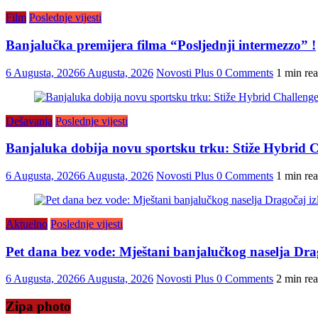
Film
Poslednje vijesti
Banjalučka premijera filma “Posljednji intermezzo” !
6 Augusta, 2026
6 Augusta, 2026
Novosti Plus
0 Comments
1 min re
Dešavanja
Poslednje vijesti
Banjaluka dobija novu sportsku trku: Stiže Hybrid C
6 Augusta, 2026
6 Augusta, 2026
Novosti Plus
0 Comments
1 min re
Aktuelno
Poslednje vijesti
Pet dana bez vode: Mještani banjalučkog naselja Drago
6 Augusta, 2026
6 Augusta, 2026
Novosti Plus
0 Comments
2 min re
Zipa photo