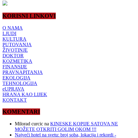
KORISNI LINKOVI
O NAMA
LJUDI
KULTURA
PUTOVANJA
ŽIVOTINJE
DOKTOR
KOZMETIKA
FINANSIJE
PRAVNAPITANJA
EKOLOGIJA
TEHNOLOGIJA
eUPRAVA
HRANA KAO LIJEK
KONTAKT
KOMENTARI
Milorad curcic
na
KINESKE KOPIJE SATOVA NE
MOŽETE OTKRITI GOLIM OKOM !!!
Najveći hotel na svetu: broj soba, lokacija i rekordi -