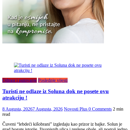
Odmor i putovanje
Poslednje vijesti
Turisti ne odlaze iz Soluna dok ne posete ovu
atrakciju !
8 Augusta, 2026
7 Augusta, 2026
Novosti Plus
0 Comments
2 min
read
Čuveni “lebdeći kišobrani” izgledaju kao prizor iz bajke. Solun je
grad bogate istorije, živopisnih ulica i prelepe obale, ali postoji jedno