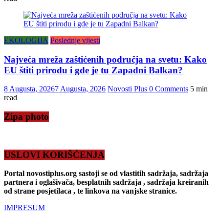
EKOLOGIJA
Poslednje vijesti
Najveća mreža zaštićenih područja na svetu: Kako
EU štiti prirodu i gde je tu Zapadni Balkan?
8 Augusta, 2026
7 Augusta, 2026
Novosti Plus
0 Comments
5 min
read
Zipa photo
USLOVI KORIŠĆENJA
Portal novostiplus.org sastoji se od vlastitih sadržaja, sadržaja
partnera i oglašivača, besplatnih sadržaja , sadržaja kreiranih
od strane posjetilaca , te linkova na vanjske stranice.
IMPRESUM