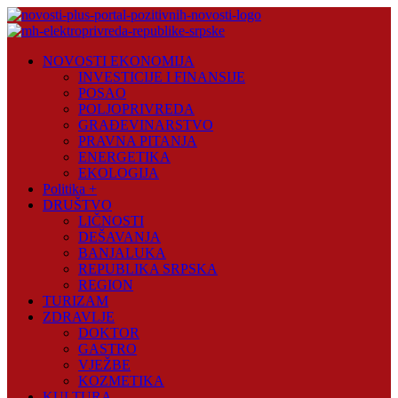
Skip
to
content
Novosti
NOVOSTI EKONOMIJA
Plus
INVESTICIJE I FINANSIJE
POSAO
Portal
POLJOPRIVREDA
pozitivnih
GRAĐEVINARSTVO
vijesti
PRAVNA PITANJA
ENERGETIKA
EKOLOGIJA
Politika +
DRUŠTVO
LIČNOSTI
DEŠAVANJA
BANJALUKA
REPUBLIKA SRPSKA
REGION
TURIZAM
ZDRAVLJE
DOKTOR
GASTRO
VJEŽBE
KOZMETIKA
KULTURA