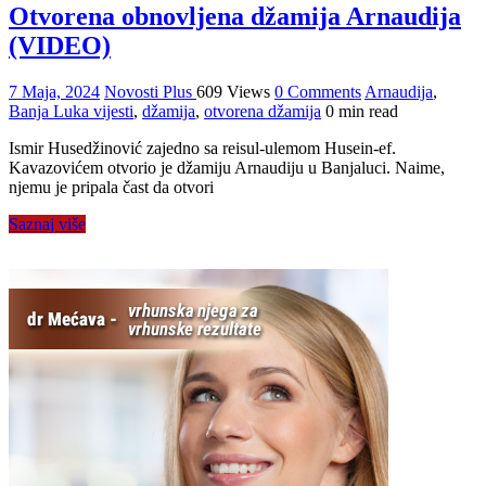
Otvorena obnovljena džamija Arnaudija
(VIDEO)
7 Maja, 2024
Novosti Plus
609 Views
0 Comments
Arnaudija
,
Banja Luka vijesti
,
džamija
,
otvorena džamija
0 min read
Ismir Husedžinović zajedno sa reisul-ulemom Husein-ef.
Kavazovićem otvorio je džamiju Arnaudiju u Banjaluci. Naime,
njemu je pripala čast da otvori
Saznaj više