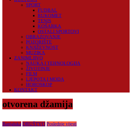
SPORT
FUDBAL
RUKOMET
TENIS
KOŠARKA
OSTALI SPORTOVI
OBRAZOVANJE
POZORIŠTE
KNJIŽEVNOST
MUZIKA
ZANIMLJIVO
NAUKA I TEHNOLOGIJA
ŽIVOTINJE
FILM
LJEPOTA I MODA
HOROSKOP
KONTAKT
otvorena džamija
Banjaluka
DRUŠTVO
Poslednje vijesti