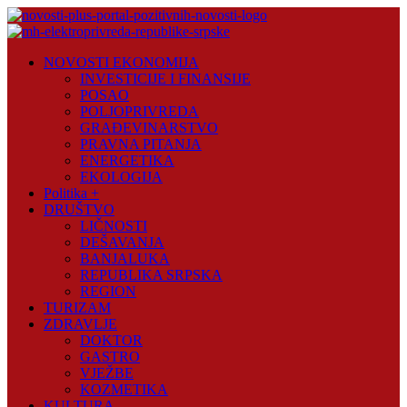
Skip
to
content
Novosti
NOVOSTI EKONOMIJA
Plus
INVESTICIJE I FINANSIJE
POSAO
Portal
POLJOPRIVREDA
pozitivnih
GRAĐEVINARSTVO
vijesti
PRAVNA PITANJA
ENERGETIKA
EKOLOGIJA
Politika +
DRUŠTVO
LIČNOSTI
DEŠAVANJA
BANJALUKA
REPUBLIKA SRPSKA
REGION
TURIZAM
ZDRAVLJE
DOKTOR
GASTRO
VJEŽBE
KOZMETIKA
KULTURA