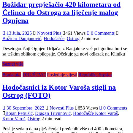
Božidar prepješačio 420 kilometara od
Čelinca do Ostroga za liječenje malog
Ognjena
13 Jula, 2025
Novosti Plus
461 Views
0 Comments
Božidar Damjanović
,
Hodočašće
,
Ostrog
2 min read
Desetogodišnji Ognjen Drljača iz Banjaluke već pet godina bori se
sa teškim oblikom epilepsije. Očekuje ga novi odlazak na Kliniku
Saznaj više
Banjaluka
DRUŠTVO
Poslednje vijesti
Republika Srpska
Hodočasnici iz Kotor Varoša stigli na
Ostrog (FOTO)
30 Septembra, 2022
Novosti Plus
653 Views
0 Comments
Bojan Petrušić
,
Dragan Trivunović
,
Hodočašće Kotor Varoš
,
Kotor Varoš
,
Ostrog
2 min read
Poslije sedam dana pješačenja i pređenih više od 400 kilometara,