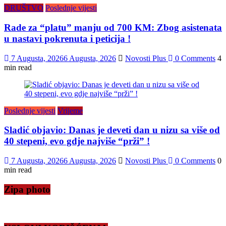
DRUŠTVO
Poslednje vijesti
Rade za “platu” manju od 700 KM: Zbog asistenata
u nastavi pokrenuta i peticija !
7 Augusta, 2026
6 Augusta, 2026
Novosti Plus
0 Comments
4
min read
Poslednje vijesti
Vrijeme
Sladić objavio: Danas je deveti dan u nizu sa više od
40 stepeni, evo gdje najviše “prži” !
7 Augusta, 2026
6 Augusta, 2026
Novosti Plus
0 Comments
0
min read
Zipa photo