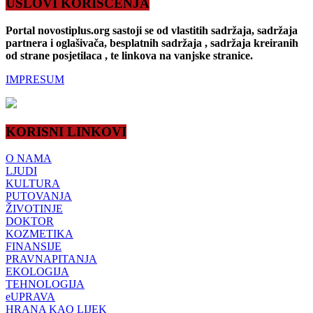
USLOVI KORIŠĆENJA
Portal novostiplus.org sastoji se od vlastitih sadržaja, sadržaja
partnera i oglašivača, besplatnih sadržaja , sadržaja kreiranih
od strane posjetilaca , te linkova na vanjske stranice.
IMPRESUM
KORISNI LINKOVI
O NAMA
LJUDI
KULTURA
PUTOVANJA
ŽIVOTINJE
DOKTOR
KOZMETIKA
FINANSIJE
PRAVNAPITANJA
EKOLOGIJA
TEHNOLOGIJA
eUPRAVA
HRANA KAO LIJEK