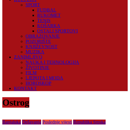
SPORT
FUDBAL
RUKOMET
TENIS
KOŠARKA
OSTALI SPORTOVI
OBRAZOVANJE
POZORIŠTE
KNJIŽEVNOST
MUZIKA
ZANIMLJIVO
NAUKA I TEHNOLOGIJA
ŽIVOTINJE
FILM
LJEPOTA I MODA
HOROSKOP
KONTAKT
Ostrog
Banjaluka
Dešavanja
Poslednje vijesti
Republika Srpska