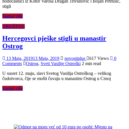
hodočasnici iz Kotor Varoša Dragan Trivunović i Bojan Petrušić,
stigli
Saznaj više
DRUŠTVO
Hercegovci pješke stigli u manastir
Ostrog
13 Maja, 2019
13 Maja, 2019
novostiplus
617 Views
0
Comments
Ostrog
,
Sveti Vasilije Ostroški
2 min read
U susret 12. maju, slavi Svetog Vasilija Ostroškog – velikog
čudotvorca, čije se mošti čuvaju u manastiru Ostrog u Crnoj
Saznaj više