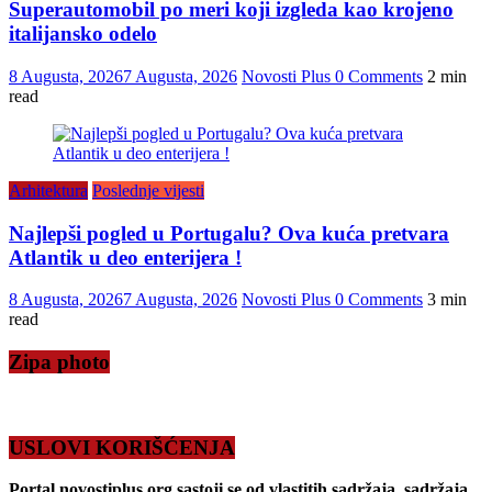
Superautomobil po meri koji izgleda kao krojeno
italijansko odelo
8 Augusta, 2026
7 Augusta, 2026
Novosti Plus
0 Comments
2 min
read
Arhitektura
Poslednje vijesti
Najlepši pogled u Portugalu? Ova kuća pretvara
Atlantik u deo enterijera !
8 Augusta, 2026
7 Augusta, 2026
Novosti Plus
0 Comments
3 min
read
Zipa photo
USLOVI KORIŠĆENJA
Portal novostiplus.org sastoji se od vlastitih sadržaja, sadržaja