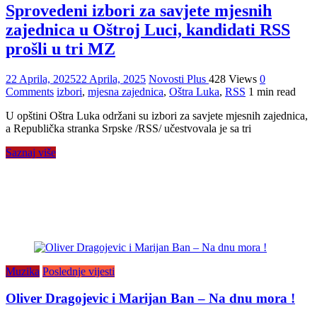
Sprovedeni izbori za savjete mjesnih
zajednica u Oštroj Luci, kandidati RSS
prošli u tri MZ
22 Aprila, 2025
22 Aprila, 2025
Novosti Plus
428 Views
0
Comments
izbori
,
mjesna zajednica
,
Oštra Luka
,
RSS
1 min read
U opštini Oštra Luka održani su izbori za savjete mjesnih zajednica,
a Republička stranka Srpske /RSS/ učestvovala je sa tri
Saznaj više
Muzika
Poslednje vijesti
Oliver Dragojevic i Marijan Ban – Na dnu mora !