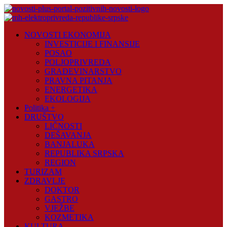
Skip
to
content
Novosti
NOVOSTI EKONOMIJA
Plus
INVESTICIJE I FINANSIJE
POSAO
Portal
POLJOPRIVREDA
pozitivnih
GRAĐEVINARSTVO
vijesti
PRAVNA PITANJA
ENERGETIKA
EKOLOGIJA
Politika +
DRUŠTVO
LIČNOSTI
DEŠAVANJA
BANJALUKA
REPUBLIKA SRPSKA
REGION
TURIZAM
ZDRAVLJE
DOKTOR
GASTRO
VJEŽBE
KOZMETIKA
KULTURA