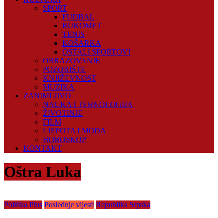
SPORT
FUDBAL
RUKOMET
TENIS
KOŠARKA
OSTALI SPORTOVI
OBRAZOVANJE
POZORIŠTE
KNJIŽEVNOST
MUZIKA
ZANIMLJIVO
NAUKA I TEHNOLOGIJA
ŽIVOTINJE
FILM
LJEPOTA I MODA
HOROSKOP
KONTAKT
Oštra Luka
Politika Plus
Poslednje vijesti
Republika Srpska