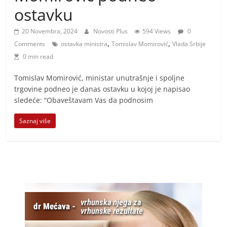
i
ostavku
t
i
20 Novembra, 2024
Novosti Plus
594 Views
0
,
,
v
Comments
ostavka ministra
Tomislav Momirović
Vlada Srbije
0 min read
n
i
Tomislav Momirović, ministar unutrašnje i spoljne
h
trgovine podneo je danas ostavku u kojoj je napisao
sledeće: “Obaveštavam Vas da podnosim
v
i
Saznaj više
j
e
s
t
i