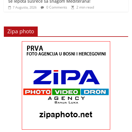
se lepota susreće sa snagom Mediterana!
0 Comments
2 min read
7 Augusta, 2026
Zipa photo