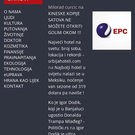
Milorad curcic
na
O NAMA
KINESKE KOPIJE
LJUDI
SATOVA NE
KULTURA
MOŽETE OTKRITI
PUTOVANJA
GOLIM OKOM !!!
ŽIVOTINJE
DOKTOR
Najveći hotel na
KOZMETIKA
svetu: broj soba,
FINANSIJE
lokacija i rekordi -
PRAVNAPITANJA
srbijahoteli.com
EKOLOGIJA
na
Najbolji hotel u
TEHNOLOGIJA
svijetu nalazi se u
eUPRAVA
Meksiku, noćenje
HRANA KAO LIJEK
KONTAKT
van sezone od 319
dolara pa naviše !
Ko je Igor Dodik,
koji je u Banjaluci
ugostio Donalda
Trampa Mlađeg? -
Politički.rs
na
Igor
Dodik je ultra