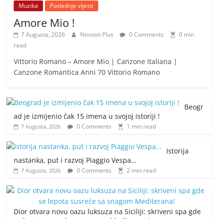
Muzika
Poslednje vijesti
Amore Mio !
7 Augusta, 2026
Novosti Plus
0 Comments
0 min
read
Vittorio Romano – Amore Mio | Canzone Italiana |
Canzone Romantica Anni 70 Vittorio Romano
Beogr
ad je izmijenio čak 15 imena u svojoj istoriji !
0 Comments
1 min read
7 Augusta, 2026
Istorija
nastanka, put i razvoj Piaggio Vespa…
0 Comments
2 min read
7 Augusta, 2026
Dior otvara novu oazu luksuza na Siciliji: skriveni spa gde