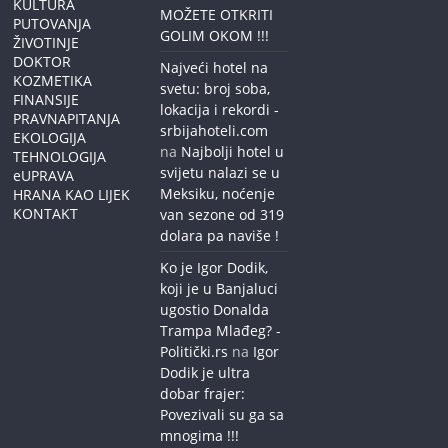
KULTURA
MOŽETE OTKRITI
PUTOVANJA
GOLIM OKOM !!!
ŽIVOTINJE
DOKTOR
Najveći hotel na
KOZMETIKA
svetu: broj soba,
FINANSIJE
lokacija i rekordi -
PRAVNAPITANJA
srbijahoteli.com
EKOLOGIJA
na
Najbolji hotel u
TEHNOLOGIJA
svijetu nalazi se u
eUPRAVA
Meksiku, noćenje
HRANA KAO LIJEK
KONTAKT
van sezone od 319
dolara pa naviše !
Ko je Igor Dodik,
koji je u Banjaluci
ugostio Donalda
Trampa Mlađeg? -
Politički.rs
na
Igor
Dodik je ultra
dobar frajer:
Povezivali su ga sa
mnogima !!!