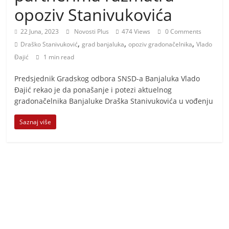
i
opoziv Stanivukovića
t
i
22 Juna, 2023
Novosti Plus
474 Views
0 Comments
,
,
,
v
Draško Stanivuković
grad banjaluka
opoziv gradonačelnika
Vlado
Đajić
1 min read
n
i
Predsjednik Gradskog odbora SNSD-a Banjaluka Vlado
h
Đajić rekao je da ponašanje i potezi aktuelnog
gradonačelnika Banjaluke Draška Stanivukovića u vođenju
v
i
Saznaj više
j
e
s
t
i