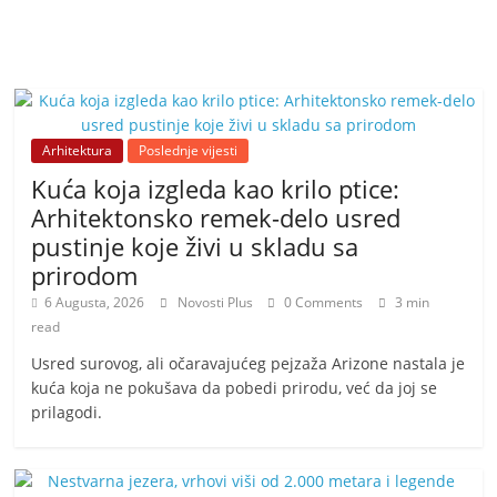
Arhitektura
Poslednje vijesti
Kuća koja izgleda kao krilo ptice:
Arhitektonsko remek-delo usred
pustinje koje živi u skladu sa
prirodom
6 Augusta, 2026
Novosti Plus
0 Comments
3 min
read
Usred surovog, ali očaravajućeg pejzaža Arizone nastala je
kuća koja ne pokušava da pobedi prirodu, već da joj se
prilagodi.