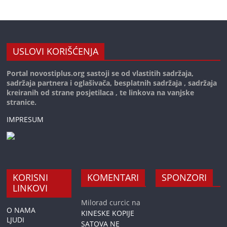
USLOVI KORIŠĆENJA
Portal novostiplus.org sastoji se od vlastitih sadržaja,
sadržaja partnera i oglašivača, besplatnih sadržaja , sadržaja
kreiranih od strane posjetilaca , te linkova na vanjske
stranice.
IMPRESUM
KORISNI
KOMENTARI
SPONZORI
LINKOVI
Milorad curcic
na
O NAMA
KINESKE KOPIJE
LJUDI
SATOVA NE