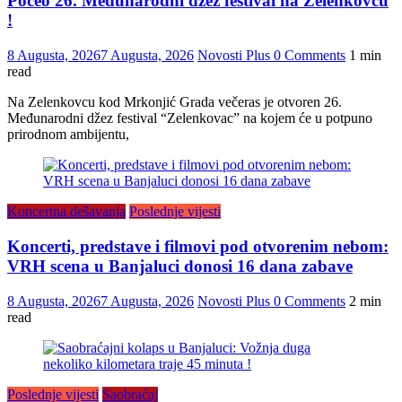
Počeo 26. Međunarodni džez festival na Zelenkovcu
!
8 Augusta, 2026
7 Augusta, 2026
Novosti Plus
0 Comments
1 min
read
Na Zelenkovcu kod Mrkonjić Grada večeras je otvoren 26.
Međunarodni džez festival “Zelenkovac” na kojem će u potpuno
prirodnom ambijentu,
Koncertna dešavanja
Poslednje vijesti
Koncerti, predstave i filmovi pod otvorenim nebom:
VRH scena u Banjaluci donosi 16 dana zabave
8 Augusta, 2026
7 Augusta, 2026
Novosti Plus
0 Comments
2 min
read
Poslednje vijesti
Saobraćaj