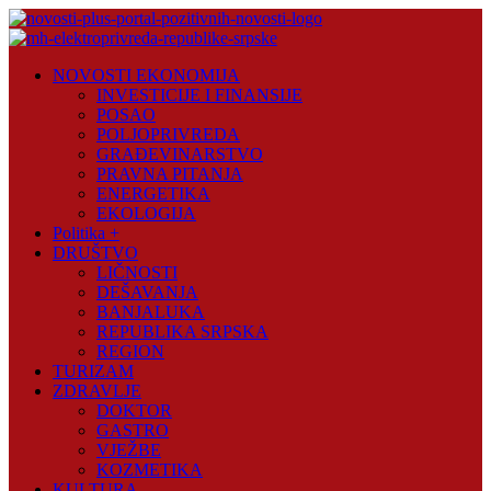
Skip
to
content
Novosti
NOVOSTI EKONOMIJA
Plus
INVESTICIJE I FINANSIJE
POSAO
Portal
POLJOPRIVREDA
pozitivnih
GRAĐEVINARSTVO
vijesti
PRAVNA PITANJA
ENERGETIKA
EKOLOGIJA
Politika +
DRUŠTVO
LIČNOSTI
DEŠAVANJA
BANJALUKA
REPUBLIKA SRPSKA
REGION
TURIZAM
ZDRAVLJE
DOKTOR
GASTRO
VJEŽBE
KOZMETIKA
KULTURA