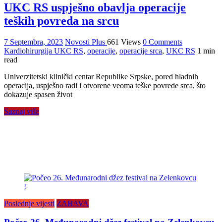
UKC RS uspješno obavlja operacije
teških povreda na srcu
7 Septembra, 2023
Novosti Plus
661 Views
0 Comments
Kardiohirurgija UKC RS
,
operacije
,
operacije srca
,
UKC RS
1 min
read
Univerzitetski klinički centar Republike Srpske, pored hladnih
operacija, uspješno radi i otvorene veoma teške povrede srca, što
dokazuje spasen život
Saznaj više
Poslednje vijesti
ZABAVA