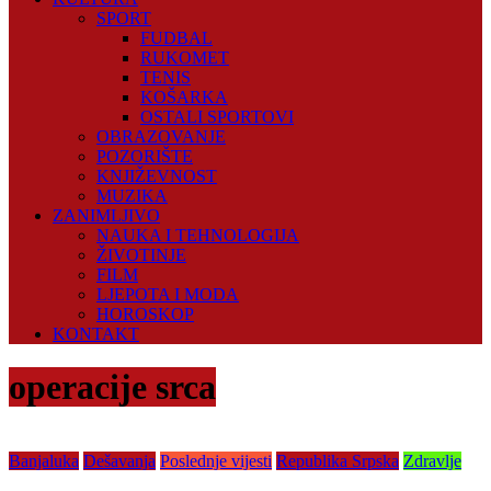
SPORT
FUDBAL
RUKOMET
TENIS
KOŠARKA
OSTALI SPORTOVI
OBRAZOVANJE
POZORIŠTE
KNJIŽEVNOST
MUZIKA
ZANIMLJIVO
NAUKA I TEHNOLOGIJA
ŽIVOTINJE
FILM
LJEPOTA I MODA
HOROSKOP
KONTAKT
operacije srca
Banjaluka
Dešavanja
Poslednje vijesti
Republika Srpska
Zdravlje