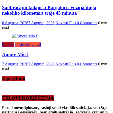
Saobraćajni kolaps u Banjaluci: Vožnja duga
nekoliko kilometara traje 45 minuta !
8 Augusta, 2026
7 Augusta, 2026
Novosti Plus
0 Comments
0 min
read
Muzika
Poslednje vijesti
Amore Mio !
7 Augusta, 2026
7 Augusta, 2026
Novosti Plus
0 Comments
0 min
read
Zipa photo
USLOVI KORIŠĆENJA
Portal novostiplus.org sastoji se od vlastitih sadržaja, sadržaja
partnera i oglašivača, besplatnih sadržaja , sadržaja kreiranih