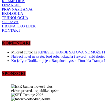
KOZMETIKA
FINANSIJE
PRAVNAPITANJA
EKOLOGIJA
TEHNOLOGIJA
eUPRAVA
HRANA KAO LIJEK
KONTAKT
KOMENTARI
Milorad curcic
na
KINESKE KOPIJE SATOVA NE MOŽETE
Najveći hotel na svetu: broj soba, lokacija i rekordi - srbijahote
Ko je Igor Dodik, koji je u Banjaluci ugostio Donalda Trampa M
SPONZORI