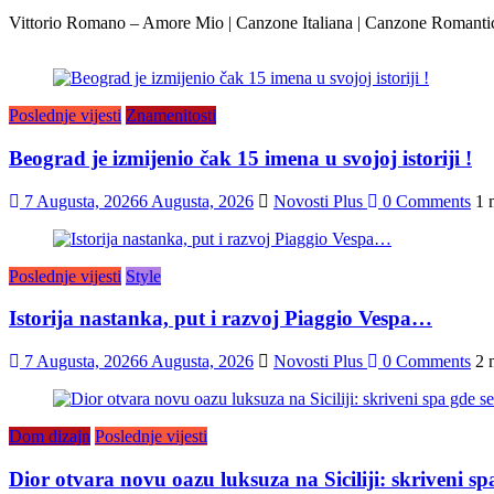
Vittorio Romano – Amore Mio | Canzone Italiana | Canzone Romanti
Poslednje vijesti
Znamenitosti
Beograd je izmijenio čak 15 imena u svojoj istoriji !
7 Augusta, 2026
6 Augusta, 2026
Novosti Plus
0 Comments
1 
Poslednje vijesti
Style
Istorija nastanka, put i razvoj Piaggio Vespa…
7 Augusta, 2026
6 Augusta, 2026
Novosti Plus
0 Comments
2 
Dom dizajn
Poslednje vijesti
Dior otvara novu oazu luksuza na Siciliji: skriveni s