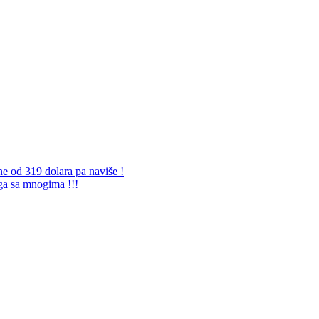
ne od 319 dolara pa naviše !
 ga sa mnogima !!!