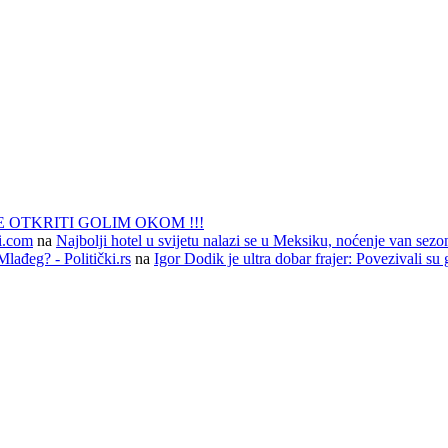
 OTKRITI GOLIM OKOM !!!
li.com
na
Najbolji hotel u svijetu nalazi se u Meksiku, noćenje van sezo
lađeg? - Politički.rs
na
Igor Dodik je ultra dobar frajer: Povezivali su