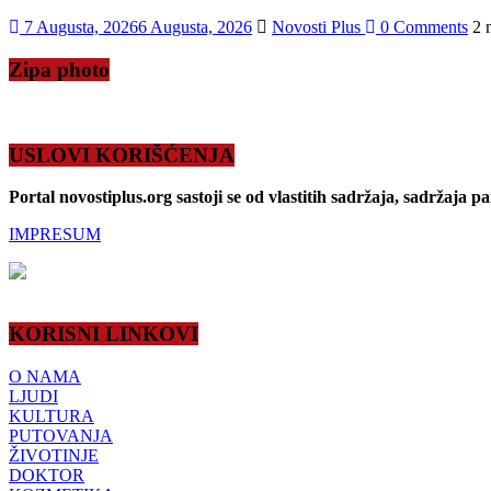
7 Augusta, 2026
6 Augusta, 2026
Novosti Plus
0 Comments
2 
Zipa photo
USLOVI KORIŠĆENJA
Portal novostiplus.org sastoji se od vlastitih sadržaja, sadržaja p
IMPRESUM
KORISNI LINKOVI
O NAMA
LJUDI
KULTURA
PUTOVANJA
ŽIVOTINJE
DOKTOR