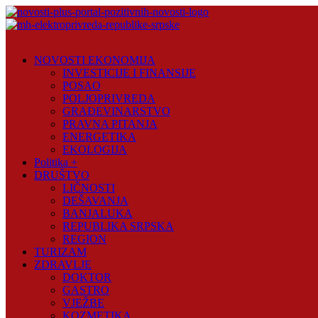
Skip
to
content
Novosti
Plus
NOVOSTI EKONOMIJA
INVESTICIJE I FINANSIJE
Portal
POSAO
pozitivnih
POLJOPRIVREDA
vijesti
GRAĐEVINARSTVO
PRAVNA PITANJA
ENERGETIKA
EKOLOGIJA
Politika +
DRUŠTVO
LIČNOSTI
DEŠAVANJA
BANJALUKA
REPUBLIKA SRPSKA
REGION
TURIZAM
ZDRAVLJE
DOKTOR
GASTRO
VJEŽBE
KOZMETIKA