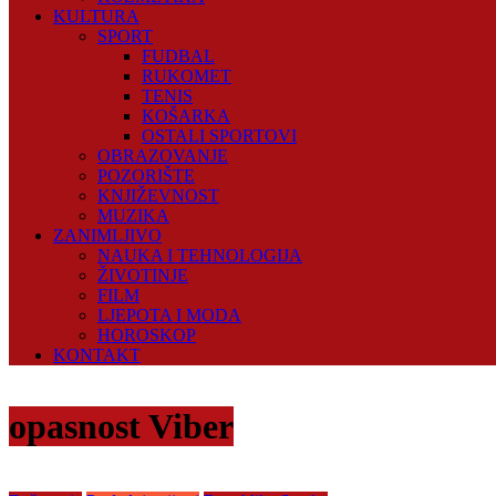
KULTURA
SPORT
FUDBAL
RUKOMET
TENIS
KOŠARKA
OSTALI SPORTOVI
OBRAZOVANJE
POZORIŠTE
KNJIŽEVNOST
MUZIKA
ZANIMLJIVO
NAUKA I TEHNOLOGIJA
ŽIVOTINJE
FILM
LJEPOTA I MODA
HOROSKOP
KONTAKT
opasnost Viber