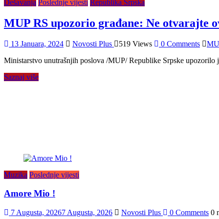
Dešavanja
Poslednje vijesti
Republika Srpska
MUP RS upozorio građane: Ne otvarajte o
13 Januara, 2024
Novosti Plus
519 Views
0 Comments
MU
Ministarstvo unutrašnjih poslova /MUP/ Republike Srpske upozorilo je 
Saznaj više
Muzika
Poslednje vijesti
Amore Mio !
7 Augusta, 2026
7 Augusta, 2026
Novosti Plus
0 Comments
0 