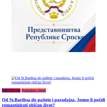
DRUŠTVO
Poslednje vijesti
Od St.Barthsa do paštete i paradajza. Jesmo li počeli
romantizirati običan život?