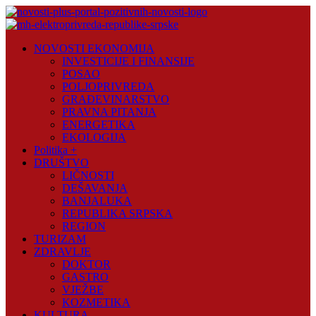
Skip
to
content
Novosti
NOVOSTI EKONOMIJA
Plus
INVESTICIJE I FINANSIJE
POSAO
Portal
POLJOPRIVREDA
pozitivnih
GRAĐEVINARSTVO
vijesti
PRAVNA PITANJA
ENERGETIKA
EKOLOGIJA
Politika +
DRUŠTVO
LIČNOSTI
DEŠAVANJA
BANJALUKA
REPUBLIKA SRPSKA
REGION
TURIZAM
ZDRAVLJE
DOKTOR
GASTRO
VJEŽBE
KOZMETIKA
KULTURA