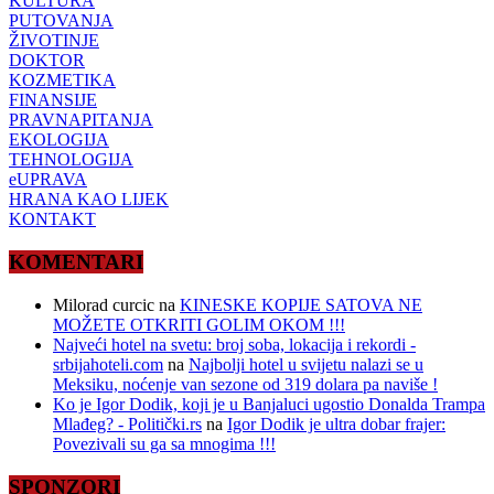
KULTURA
PUTOVANJA
ŽIVOTINJE
DOKTOR
KOZMETIKA
FINANSIJE
PRAVNAPITANJA
EKOLOGIJA
TEHNOLOGIJA
eUPRAVA
HRANA KAO LIJEK
KONTAKT
KOMENTARI
Milorad curcic
na
KINESKE KOPIJE SATOVA NE
MOŽETE OTKRITI GOLIM OKOM !!!
Najveći hotel na svetu: broj soba, lokacija i rekordi -
srbijahoteli.com
na
Najbolji hotel u svijetu nalazi se u
Meksiku, noćenje van sezone od 319 dolara pa naviše !
Ko je Igor Dodik, koji je u Banjaluci ugostio Donalda Trampa
Mlađeg? - Politički.rs
na
Igor Dodik je ultra dobar frajer:
Povezivali su ga sa mnogima !!!
SPONZORI