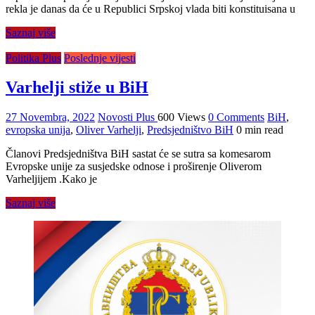
rekla je danas da će u Republici Srpskoj vlada biti konstituisana u
Saznaj više
Politika Plus
Poslednje vijesti
Varhelji stiže u BiH
27 Novembra, 2022
Novosti Plus
600 Views
0 Comments
BiH
,
evropska unija
,
Oliver Varhelji
,
Predsjedništvo BiH
0 min read
Članovi Predsjedništva BiH sastat će se sutra sa komesarom
Evropske unije za susjedske odnose i proširenje Oliverom
Varheljijem .Kako je
Saznaj više