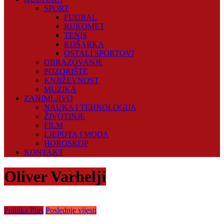
SPORT
FUDBAL
RUKOMET
TENIS
KOŠARKA
OSTALI SPORTOVI
OBRAZOVANJE
POZORIŠTE
KNJIŽEVNOST
MUZIKA
ZANIMLJIVO
NAUKA I TEHNOLOGIJA
ŽIVOTINJE
FILM
LJEPOTA I MODA
HOROSKOP
KONTAKT
Oliver Varhelji
Politika Plus
Poslednje vijesti