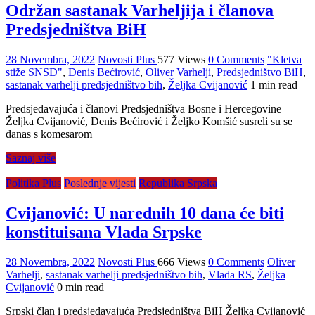
Održan sastanak Varheljija i članova
Predsjedništva BiH
28 Novembra, 2022
Novosti Plus
577 Views
0 Comments
"Kletva
stiže SNSD"
,
Denis Bećirović
,
Oliver Varhelji
,
Predsjedništvo BiH
,
sastanak varhelji predsjedništvo bih
,
Željka Cvijanović
1 min read
Predsjedavajuća i članovi Predsjedništva Bosne i Hercegovine
Željka Cvijanović, Denis Bećirović i Željko Komšić susreli su se
danas s komesarom
Saznaj više
Politika Plus
Poslednje vijesti
Republika Srpska
Cvijanović: U narednih 10 dana će biti
konstituisana Vlada Srpske
28 Novembra, 2022
Novosti Plus
666 Views
0 Comments
Oliver
Varhelji
,
sastanak varhelji predsjedništvo bih
,
Vlada RS
,
Željka
Cvijanović
0 min read
Srpski član i predsjedavajuća Predsjedništva BiH Željka Cvijanović