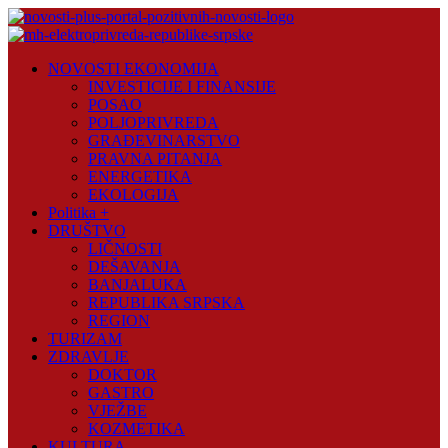
Skip
to
content
Novosti
NOVOSTI EKONOMIJA
Plus
INVESTICIJE I FINANSIJE
POSAO
Portal
POLJOPRIVREDA
pozitivnih
GRAĐEVINARSTVO
vijesti
PRAVNA PITANJA
ENERGETIKA
EKOLOGIJA
Politika +
DRUŠTVO
LIČNOSTI
DEŠAVANJA
BANJALUKA
REPUBLIKA SRPSKA
REGION
TURIZAM
ZDRAVLJE
DOKTOR
GASTRO
VJEŽBE
KOZMETIKA
KULTURA