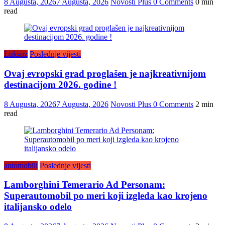
8 Augusta, 2026
7 Augusta, 2026
Novosti Plus
0 Comments
0 min
read
Luksuz
Poslednje vijesti
Ovaj evropski grad proglašen je najkreativnijom
destinacijom 2026. godine !
8 Augusta, 2026
7 Augusta, 2026
Novosti Plus
0 Comments
2 min
read
automobili
Poslednje vijesti
Lamborghini Temerario Ad Personam:
Superautomobil po meri koji izgleda kao krojeno
italijansko odelo