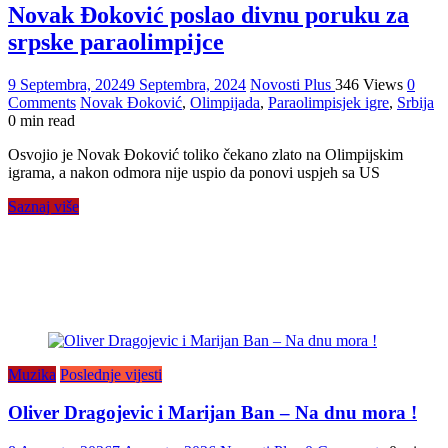
Novak Đoković poslao divnu poruku za
srpske paraolimpijce
9 Septembra, 2024
9 Septembra, 2024
Novosti Plus
346 Views
0
Comments
Novak Đoković
,
Olimpijada
,
Paraolimpisjek igre
,
Srbija
0 min read
Osvojio je Novak Đoković toliko čekano zlato na Olimpijskim
igrama, a nakon odmora nije uspio da ponovi uspjeh sa US
Saznaj više
Muzika
Poslednje vijesti
Oliver Dragojevic i Marijan Ban – Na dnu mora !