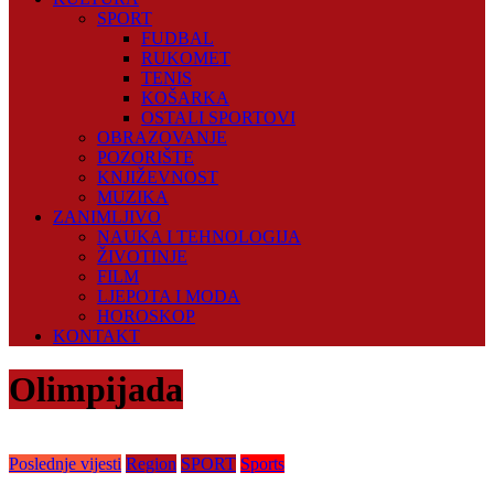
SPORT
FUDBAL
RUKOMET
TENIS
KOŠARKA
OSTALI SPORTOVI
OBRAZOVANJE
POZORIŠTE
KNJIŽEVNOST
MUZIKA
ZANIMLJIVO
NAUKA I TEHNOLOGIJA
ŽIVOTINJE
FILM
LJEPOTA I MODA
HOROSKOP
KONTAKT
Olimpijada
Poslednje vijesti
Region
SPORT
Sports