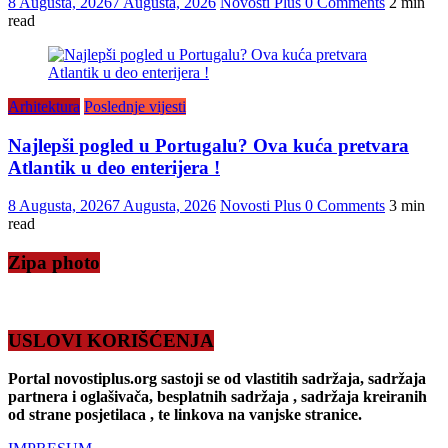
8 Augusta, 2026
7 Augusta, 2026
Novosti Plus
0 Comments
2 min
read
Arhitektura
Poslednje vijesti
Najlepši pogled u Portugalu? Ova kuća pretvara
Atlantik u deo enterijera !
8 Augusta, 2026
7 Augusta, 2026
Novosti Plus
0 Comments
3 min
read
Zipa photo
USLOVI KORIŠĆENJA
Portal novostiplus.org sastoji se od vlastitih sadržaja, sadržaja
partnera i oglašivača, besplatnih sadržaja , sadržaja kreiranih
od strane posjetilaca , te linkova na vanjske stranice.