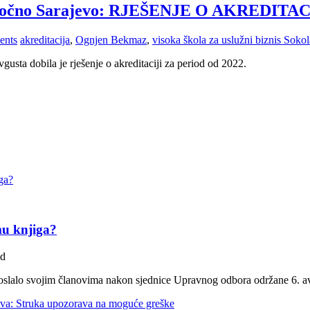
ac – Istočno Sarajevo: RJEŠENJE O AKRE
ents
akreditacija
,
Ognjen Bekmaz
,
visoka škola za uslužni biznis Soko
usta dobila je rješenje o akreditaciji za period od 2022.
mu knjiga?
ad
poslalo svojim članovima nakon sjednice Upravnog odbora održane 6. a