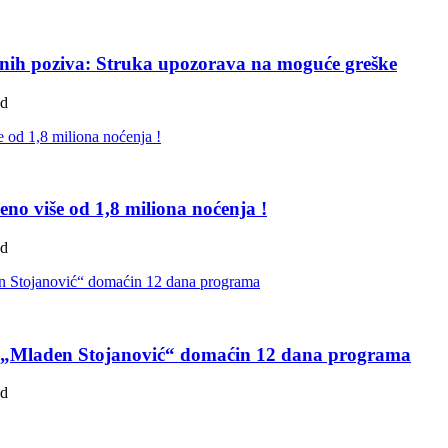
itnih poziva: Struka upozorava na moguće greške
ad
reno više od 1,8 miliona noćenja !
ad
rk „Mladen Stojanović“ domaćin 12 dana programa
ad