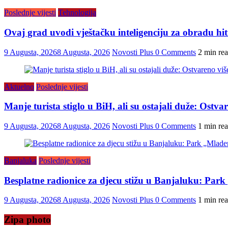
Poslednje vijesti
Tehnologija
Ovaj grad uvodi vještačku inteligenciju za obradu h
9 Augusta, 2026
8 Augusta, 2026
Novosti Plus
0 Comments
2 min re
Aktuelno
Poslednje vijesti
Manje turista stiglo u BiH, ali su ostajali duže: Ostva
9 Augusta, 2026
8 Augusta, 2026
Novosti Plus
0 Comments
1 min re
Banjaluka
Poslednje vijesti
Besplatne radionice za djecu stižu u Banjaluku: Pa
9 Augusta, 2026
8 Augusta, 2026
Novosti Plus
0 Comments
1 min re
Zipa photo