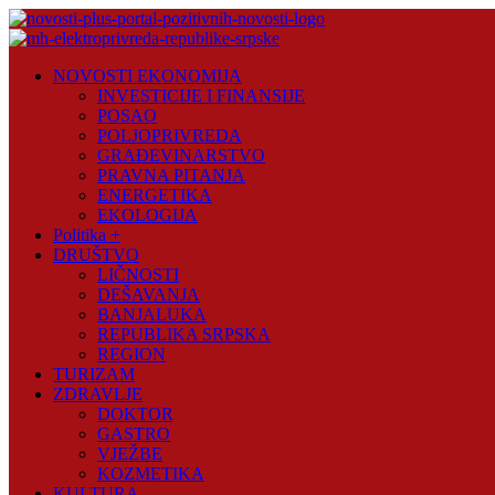
Skip
to
content
Novosti
NOVOSTI EKONOMIJA
Plus
INVESTICIJE I FINANSIJE
POSAO
Portal
POLJOPRIVREDA
pozitivnih
GRAĐEVINARSTVO
vijesti
PRAVNA PITANJA
ENERGETIKA
EKOLOGIJA
Politika +
DRUŠTVO
LIČNOSTI
DEŠAVANJA
BANJALUKA
REPUBLIKA SRPSKA
REGION
TURIZAM
ZDRAVLJE
DOKTOR
GASTRO
VJEŽBE
KOZMETIKA
KULTURA