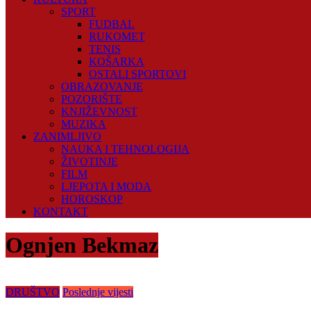
SPORT
FUDBAL
RUKOMET
TENIS
KOŠARKA
OSTALI SPORTOVI
OBRAZOVANJE
POZORIŠTE
KNJIŽEVNOST
MUZIKA
ZANIMLJIVO
NAUKA I TEHNOLOGIJA
ŽIVOTINJE
FILM
LJEPOTA I MODA
HOROSKOP
KONTAKT
Ognjen Bekmaz
DRUŠTVO
Poslednje vijesti