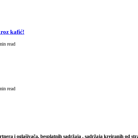
roz kafić!
min read
min read
artnera i oglašivača, besplatnih sadržaja , sadržaja kreiranih od stra