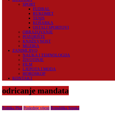
SPORT
FUDBAL
RUKOMET
TENIS
KOŠARKA
OSTALI SPORTOVI
OBRAZOVANJE
POZORIŠTE
KNJIŽEVNOST
MUZIKA
ZANIMLJIVO
NAUKA I TEHNOLOGIJA
ŽIVOTINJE
FILM
LJEPOTA I MODA
HOROSKOP
KONTAKT
odricanje mandata
Politika Plus
Poslednje vijesti
Republika Srpska