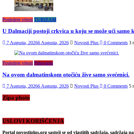
Poslednje vijesti
TURIZAM
U Dalmaciji postoji crkvica u koju se može ući samo k
7 Augusta, 2026
6 Augusta, 2026
Novosti Plus
0 Comments
3 
Poslednje vijesti
Putovanja
Na ovom dalmatinskom otočiću žive samo svećenici.
7 Augusta, 2026
6 Augusta, 2026
Novosti Plus
0 Comments
5 
Zipa photo
USLOVI KORIŠĆENJA
Portal novostiplus.org sastoji se od vlastitih sadržaja, sadržaja p