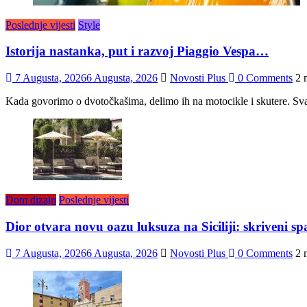
Poslednje vijesti
Style
Istorija nastanka, put i razvoj Piaggio Vespa…
7 Augusta, 2026
6 Augusta, 2026
Novosti Plus
0 Comments
2 
Kada govorimo o dvotočkašima, delimo ih na motocikle i skutere. Sva
Dom dizajn
Poslednje vijesti
Dior otvara novu oazu luksuza na Siciliji: skriveni s
7 Augusta, 2026
6 Augusta, 2026
Novosti Plus
0 Comments
2 