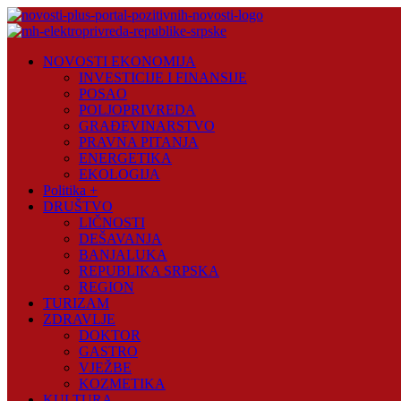
Skip
to
content
Novosti
NOVOSTI EKONOMIJA
Plus
INVESTICIJE I FINANSIJE
POSAO
Portal
POLJOPRIVREDA
pozitivnih
GRAĐEVINARSTVO
vijesti
PRAVNA PITANJA
ENERGETIKA
EKOLOGIJA
Politika +
DRUŠTVO
LIČNOSTI
DEŠAVANJA
BANJALUKA
REPUBLIKA SRPSKA
REGION
TURIZAM
ZDRAVLJE
DOKTOR
GASTRO
VJEŽBE
KOZMETIKA
KULTURA