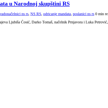
data u Narodnoj skupštini RS
radonačelnici ns rs
,
NS RS
,
odricanje mandata
,
poslanici ns rs
0 min r
ajeva Ljubiša Ćosić, Darko Tomaš, načelnik Prnjavora i Luka Petrović, 