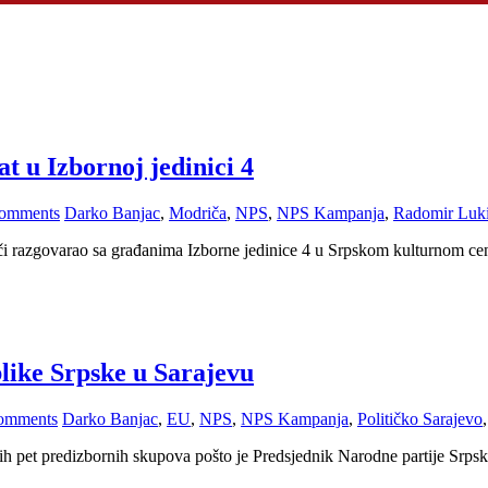
 u Izbornoj jedinici 4
omments
Darko Banjac
,
Modriča
,
NPS
,
NPS Kampanja
,
Radomir Luk
či razgovarao sa građanima Izborne jedinice 4 u Srpskom kulturnom cen
like Srpske u Sarajevu
omments
Darko Banjac
,
EU
,
NPS
,
NPS Kampanja
,
Političko Sarajevo
ih pet predizbornih skupova pošto je Predsjednik Narodne partije Srps