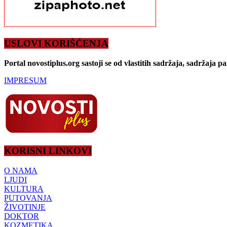
USLOVI KORIŠĆENJA
Portal novostiplus.org sastoji se od vlastitih sadržaja, sadržaja p
IMPRESUM
KORISNI LINKOVI
O NAMA
LJUDI
KULTURA
PUTOVANJA
ŽIVOTINJE
DOKTOR
KOZMETIKA