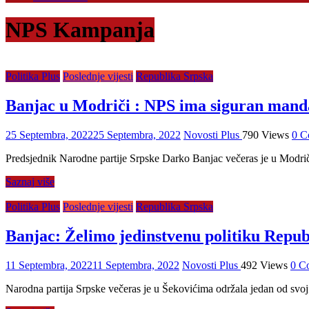
NPS Kampanja
Politika Plus
Poslednje vijesti
Republika Srpska
Banjac u Modriči : NPS ima siguran mandat
25 Septembra, 2022
25 Septembra, 2022
Novosti Plus
790 Views
0 C
Predsjednik Narodne partije Srpske Darko Banjac večeras je u Modri
Saznaj više
Politika Plus
Poslednje vijesti
Republika Srpska
Banjac: Želimo jedinstvenu politiku Repub
11 Septembra, 2022
11 Septembra, 2022
Novosti Plus
492 Views
0 C
Narodna partija Srpske večeras je u Šekovićima održala jedan od svoj