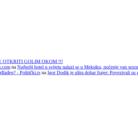
 OTKRITI GOLIM OKOM !!!
li.com
na
Najbolji hotel u svijetu nalazi se u Meksiku, noćenje van sezo
lađeg? - Politički.rs
na
Igor Dodik je ultra dobar frajer: Povezivali su