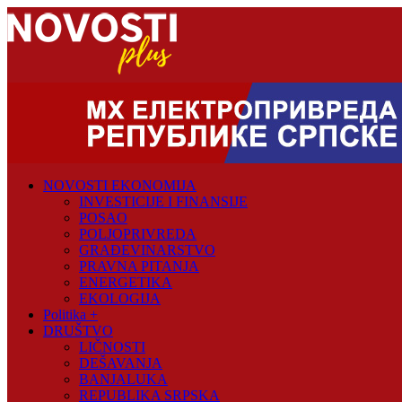
Skip
to
content
Novosti
Plus
Portal
pozitivnih
NOVOSTI EKONOMIJA
vijesti
INVESTICIJE I FINANSIJE
POSAO
POLJOPRIVREDA
GRAĐEVINARSTVO
PRAVNA PITANJA
ENERGETIKA
EKOLOGIJA
Politika +
DRUŠTVO
LIČNOSTI
DEŠAVANJA
BANJALUKA
REPUBLIKA SRPSKA