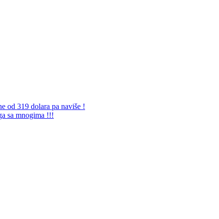
ne od 319 dolara pa naviše !
 ga sa mnogima !!!