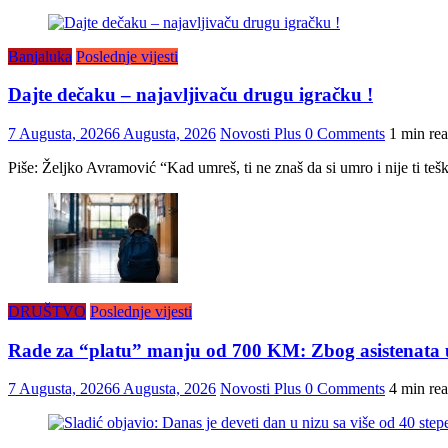
Banjaluka
Poslednje vijesti
Dajte dečaku – najavljivaču drugu igračku !
7 Augusta, 2026
6 Augusta, 2026
Novosti Plus
0 Comments
1 min re
Piše: Željko Avramović “Kad umreš, ti ne znaš da si umro i nije ti tešk
DRUŠTVO
Poslednje vijesti
Rade za “platu” manju od 700 KM: Zbog asistenata u 
7 Augusta, 2026
6 Augusta, 2026
Novosti Plus
0 Comments
4 min re