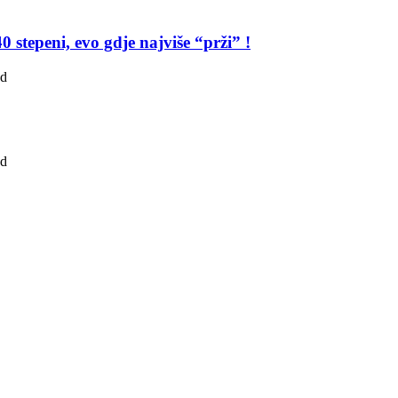
0 stepeni, evo gdje najviše “prži” !
ad
ad