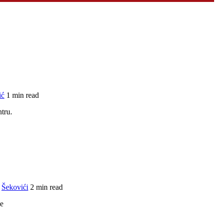
ić
1 min read
tru.
,
Šekovići
2 min read
ke