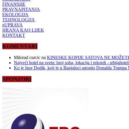
FINANSIJE
PRAVNAPITANJA
EKOLOGIJA
TEHNOLOGIJA
eUPRAVA
HRANA KAO LIJEK
KONTAKT
KOMENTARI
Milorad curcic
na
KINESKE KOPIJE SATOVA NE MOŽETE
Najveći hotel na svetu: broj soba, lokacija i rekordi - srbijahote
Ko je Igor Dodik, koji je u Banjaluci ugostio Donalda Trampa M
SPONZORI