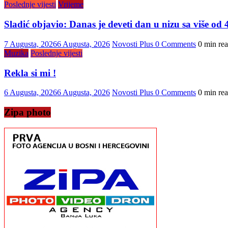
Poslednje vijesti
Vrijeme
Sladić objavio: Danas je deveti dan u nizu sa više od 4
7 Augusta, 2026
6 Augusta, 2026
Novosti Plus
0 Comments
0 min re
Muzika
Poslednje vijesti
Rekla si mi !
6 Augusta, 2026
6 Augusta, 2026
Novosti Plus
0 Comments
0 min re
Zipa photo