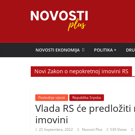
Skip
to
content
Novosti
Plus
NOVOSTI EKONOMIJA
POLITIKA +
DRU
P
o
Novi Zakon o nepokretnoj imovini RS
r
t
a
Poslednje vijesti
Republika Srpska
l
Vlada RS će predložiti
p
imovini
o
z
25 Septembra, 2022
Novosti Plus
539 Views