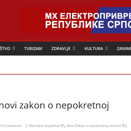
ŠTVO
TURIZAM
ZDRAVLJE
KULTURA
ZANIM
 novi zakon o nepokretnoj
,
,
0 Comments
Narodna skupština RS
Novi Zakon o nepokretnoj imovini RS