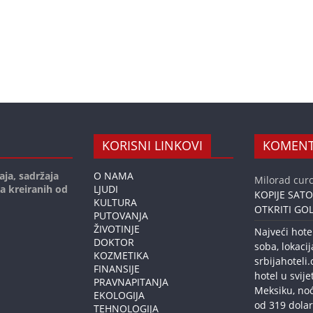
KORISNI LINKOVI
KOMENT
aja, sadržaja
O NAMA
Milorad curc
ja kreiranih od
LJUDI
KOPIJE SAT
KULTURA
OTKRITI GOL
PUTOVANJA
ŽIVOTINJE
Najveći hote
DOKTOR
soba, lokacij
KOZMETIKA
srbijahoteli
FINANSIJE
hotel u svije
PRAVNAPITANJA
Meksiku, no
EKOLOGIJA
od 319 dolar
TEHNOLOGIJA