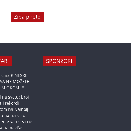
Zipa photo
ARI
SPONZORI
ic
na
KINESKE
OVA NE MOŽETE
IM OKOM !!!
l na svetu: broj
a i rekordi -
.com
na
Najbolji
tu nalazi se u
ćenje van sezone
a pa naviše !