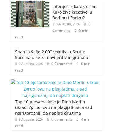
Interijeri s karakterom:
Kako žive kreativci u
Berlinu i Parizu?
0
9 Augusta, 2026
Comments
5 min
read
Španija šalje 2.000 vojnika u Seutu:
Spremaju se za novi priliv migranata !
0 Comments
0 min
9 Augusta, 2026
read
Top 10 pjesama koje je Dino Merlin
ukrao: Zgruo lovu na plagijatima, a sad
najrigorozniji da naplati drugima
0 Comments
4 min
9 Augusta, 2026
read