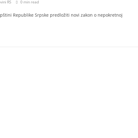
vini RS
0 min read
pštini Republike Srpske predložiti novi zakon o nepokretnoj