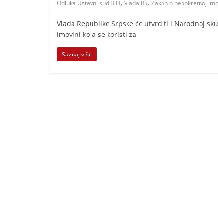
,
,
Odluka Ustavni sud BiH
Vlada RS
Zakon o nepokretnoj imo
i
t
Vlada Republike Srpske će utvrditi i Narodnoj sku
i
imovini koja se koristi za
v
Saznaj više
n
i
h
v
i
j
e
s
t
i