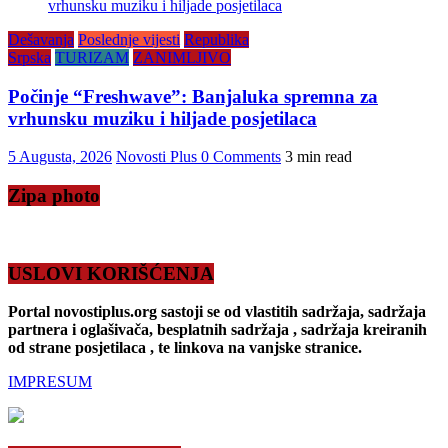
Dešavanja
Poslednje vijesti
Republika
Srpska
TURIZAM
ZANIMLJIVO
Počinje “Freshwave”: Banjaluka spremna za
vrhunsku muziku i hiljade posjetilaca
5 Augusta, 2026
Novosti Plus
0 Comments
3 min read
Zipa photo
USLOVI KORIŠĆENJA
Portal novostiplus.org sastoji se od vlastitih sadržaja, sadržaja
partnera i oglašivača, besplatnih sadržaja , sadržaja kreiranih
od strane posjetilaca , te linkova na vanjske stranice.
IMPRESUM