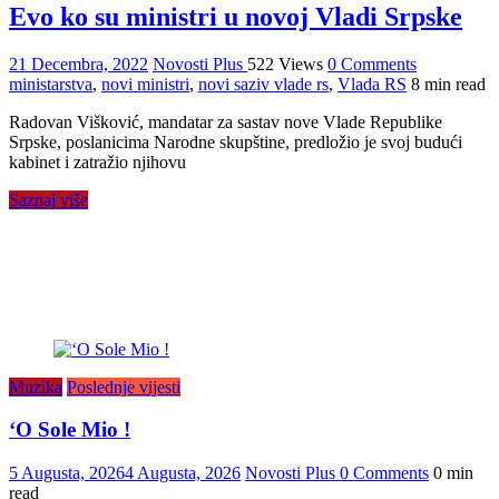
Evo ko su ministri u novoj Vladi Srpske
21 Decembra, 2022
Novosti Plus
522 Views
0 Comments
ministarstva
,
novi ministri
,
novi saziv vlade rs
,
Vlada RS
8 min read
Radovan Višković, mandatar za sastav nove Vlade Republike
Srpske, poslanicima Narodne skupštine, predložio je svoj budući
kabinet i zatražio njihovu
Saznaj više
Muzika
Poslednje vijesti
‘O Sole Mio !
5 Augusta, 2026
4 Augusta, 2026
Novosti Plus
0 Comments
0 min
read