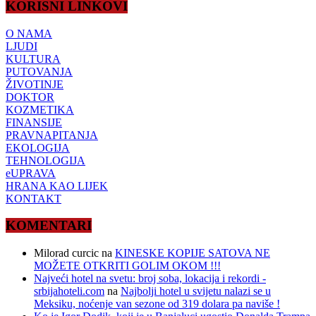
KORISNI LINKOVI
O NAMA
LJUDI
KULTURA
PUTOVANJA
ŽIVOTINJE
DOKTOR
KOZMETIKA
FINANSIJE
PRAVNAPITANJA
EKOLOGIJA
TEHNOLOGIJA
eUPRAVA
HRANA KAO LIJEK
KONTAKT
KOMENTARI
Milorad curcic
na
KINESKE KOPIJE SATOVA NE
MOŽETE OTKRITI GOLIM OKOM !!!
Najveći hotel na svetu: broj soba, lokacija i rekordi -
srbijahoteli.com
na
Najbolji hotel u svijetu nalazi se u
Meksiku, noćenje van sezone od 319 dolara pa naviše !