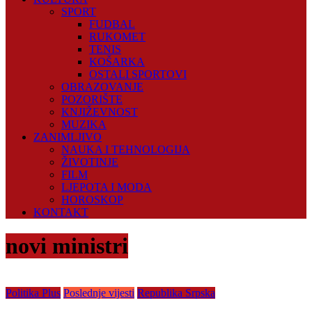
SPORT
FUDBAL
RUKOMET
TENIS
KOŠARKA
OSTALI SPORTOVI
OBRAZOVANJE
POZORIŠTE
KNJIŽEVNOST
MUZIKA
ZANIMLJIVO
NAUKA I TEHNOLOGIJA
ŽIVOTINJE
FILM
LJEPOTA I MODA
HOROSKOP
KONTAKT
novi ministri
Politika Plus
Poslednje vijesti
Republika Srpska