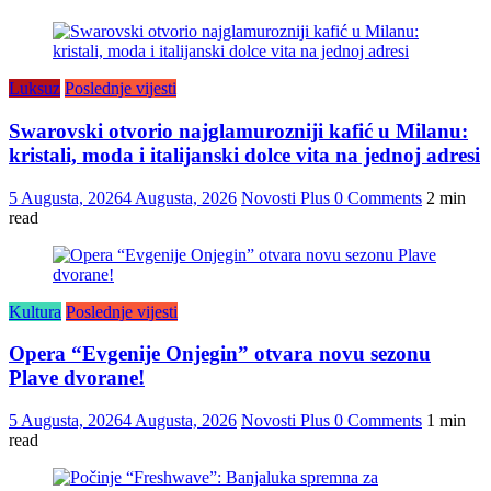
Luksuz
Poslednje vijesti
Swarovski otvorio najglamurozniji kafić u Milanu:
kristali, moda i italijanski dolce vita na jednoj adresi
5 Augusta, 2026
4 Augusta, 2026
Novosti Plus
0 Comments
2 min
read
Kultura
Poslednje vijesti
Opera “Evgenije Onjegin” otvara novu sezonu
Plave dvorane!
5 Augusta, 2026
4 Augusta, 2026
Novosti Plus
0 Comments
1 min
read