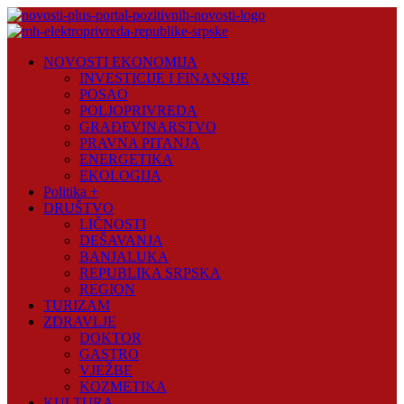
Skip
to
content
Novosti
NOVOSTI EKONOMIJA
Plus
INVESTICIJE I FINANSIJE
POSAO
Portal
POLJOPRIVREDA
pozitivnih
GRAĐEVINARSTVO
vijesti
PRAVNA PITANJA
ENERGETIKA
EKOLOGIJA
Politika +
DRUŠTVO
LIČNOSTI
DEŠAVANJA
BANJALUKA
REPUBLIKA SRPSKA
REGION
TURIZAM
ZDRAVLJE
DOKTOR
GASTRO
VJEŽBE
KOZMETIKA
KULTURA