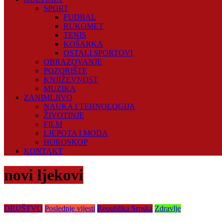
SPORT
FUDBAL
RUKOMET
TENIS
KOŠARKA
OSTALI SPORTOVI
OBRAZOVANJE
POZORIŠTE
KNJIŽEVNOST
MUZIKA
ZANIMLJIVO
NAUKA I TEHNOLOGIJA
ŽIVOTINJE
FILM
LJEPOTA I MODA
HOROSKOP
KONTAKT
novi ljekovi
DRUŠTVO
Poslednje vijesti
Republika Srpska
Zdravlje