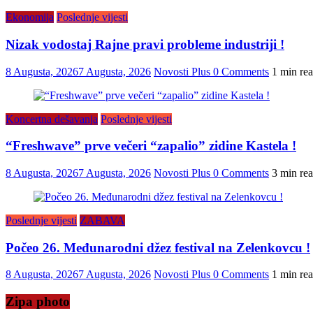
Ekonomija
Poslednje vijesti
Nizak vodostaj Rajne pravi probleme industriji !
8 Augusta, 2026
7 Augusta, 2026
Novosti Plus
0 Comments
1 min re
Koncertna dešavanja
Poslednje vijesti
“Freshwave” prve večeri “zapalio” zidine Kastela !
8 Augusta, 2026
7 Augusta, 2026
Novosti Plus
0 Comments
3 min re
Poslednje vijesti
ZABAVA
Počeo 26. Međunarodni džez festival na Zelenkovcu !
8 Augusta, 2026
7 Augusta, 2026
Novosti Plus
0 Comments
1 min re
Zipa photo