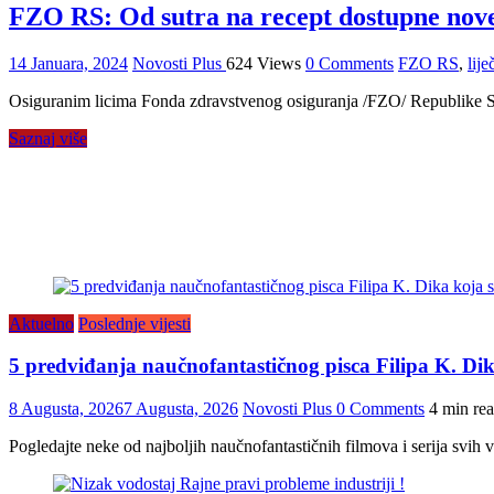
FZO RS: Od sutra na recept dostupne nove
14 Januara, 2024
Novosti Plus
624 Views
0 Comments
FZO RS
,
lije
Osiguranim licima Fonda zdravstvenog osiguranja /FZO/ Republike Srp
Saznaj više
Aktuelno
Poslednje vijesti
5 predviđanja naučnofantastičnog pisca Filipa K. Dika 
8 Augusta, 2026
7 Augusta, 2026
Novosti Plus
0 Comments
4 min re
Pogledajte neke od najboljih naučnofantastičnih filmova i serija svih v