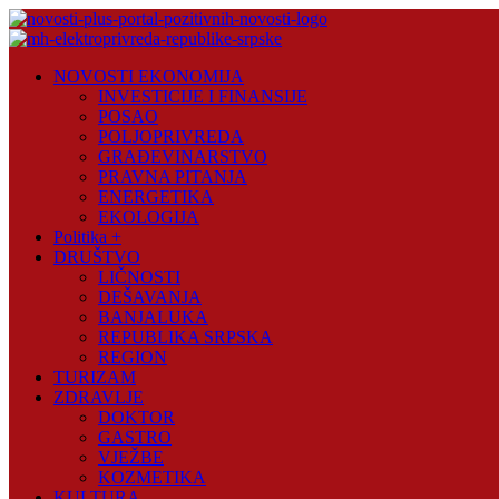
Skip
to
content
Novosti
NOVOSTI EKONOMIJA
Plus
INVESTICIJE I FINANSIJE
POSAO
Portal
POLJOPRIVREDA
pozitivnih
GRAĐEVINARSTVO
vijesti
PRAVNA PITANJA
ENERGETIKA
EKOLOGIJA
Politika +
DRUŠTVO
LIČNOSTI
DEŠAVANJA
BANJALUKA
REPUBLIKA SRPSKA
REGION
TURIZAM
ZDRAVLJE
DOKTOR
GASTRO
VJEŽBE
KOZMETIKA
KULTURA