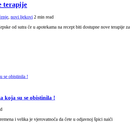
 terapije
čenje
,
novi ljekovi
2 min read
ske od sutra će u apotekama na recept biti dostupne nove terapije za
koja su se obistinila !
ad
remena i velika je vjerovatnoća da ćete u odjavnoj špici naići