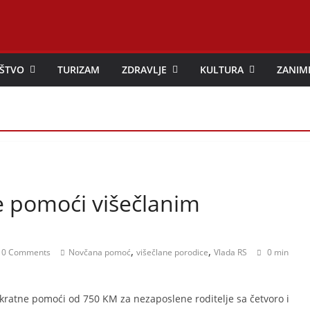
ŠTVO
TURIZAM
ZDRAVLJE
KULTURA
ZANIM
e pomoći višečlanim
,
,
0 Comments
Novčana pomoć
višečlane porodice
Vlada RS
0 min
okratne pomoći od 750 KM za nezaposlene roditelje sa četvoro i