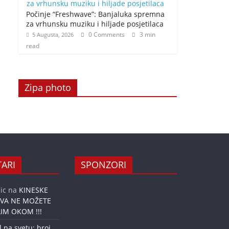
Počinje “Freshwave”: Banjaluka spremna
za vrhunsku muziku i hiljade posjetilaca
0 Comments
3 min
5 Augusta, 2026
read
Zipa photo
ARI
SPONZORI
ic
na
KINESKE
OVA NE MOŽETE
IM OKOM !!!
l na svetu: broj