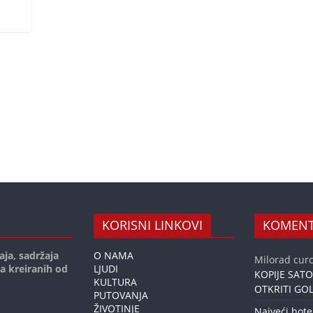
KORISNI LINKOVI
KOMENT
aja, sadržaja
O NAMA
Milorad curc
ja kreiranih od
LJUDI
KOPIJE SAT
KULTURA
OTKRITI GOL
PUTOVANJA
ŽIVOTINJE
Najveći hote