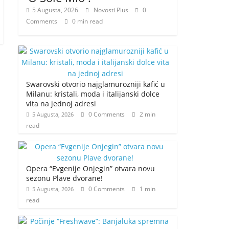
5 Augusta, 2026
Novosti Plus
0
Comments
0 min read
Swarovski otvorio najglamurozniji kafić u
Milanu: kristali, moda i italijanski dolce
vita na jednoj adresi
0 Comments
2 min
5 Augusta, 2026
read
Opera “Evgenije Onjegin” otvara novu
sezonu Plave dvorane!
0 Comments
1 min
5 Augusta, 2026
read