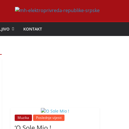
LJIVO
KONTAKT
Muzika
Poslednje vijesti
‘O Sole Mio !