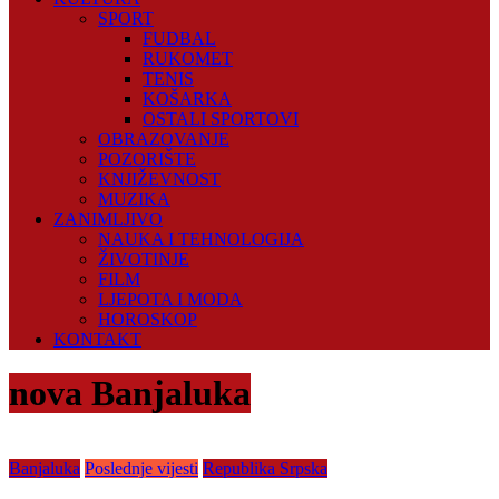
SPORT
FUDBAL
RUKOMET
TENIS
KOŠARKA
OSTALI SPORTOVI
OBRAZOVANJE
POZORIŠTE
KNJIŽEVNOST
MUZIKA
ZANIMLJIVO
NAUKA I TEHNOLOGIJA
ŽIVOTINJE
FILM
LJEPOTA I MODA
HOROSKOP
KONTAKT
nova Banjaluka
Banjaluka
Poslednje vijesti
Republika Srpska