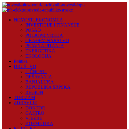
Skip
to
content
Novosti
NOVOSTI EKONOMIJA
Plus
INVESTICIJE I FINANSIJE
POSAO
Portal
POLJOPRIVREDA
pozitivnih
GRAĐEVINARSTVO
vijesti
PRAVNA PITANJA
ENERGETIKA
EKOLOGIJA
Politika +
DRUŠTVO
LIČNOSTI
DEŠAVANJA
BANJALUKA
REPUBLIKA SRPSKA
REGION
TURIZAM
ZDRAVLJE
DOKTOR
GASTRO
VJEŽBE
KOZMETIKA
KULTURA