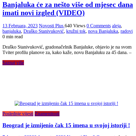
Banjaluka će za nešto više od mjesec dana
imati novi izgled (VIDEO)
13 Februara, 2023
Novosti Plus
640 Views
0 Comments
aleja
,
banjaluka
,
Draško Stanivuković
,
kružni tok
,
nova Banjaluka
,
radovi
0 min read
Draško Stanivuković, gradonačelnik Banjaluke, objavio je na svom
Tviter profilu planove za, kako kaže, novu Banjaluku za 45 dana. –
Saznaj više
Poslednje vijesti
Znamenitosti
Beograd je izmijenio čak 15 imena u svojoj istoriji !