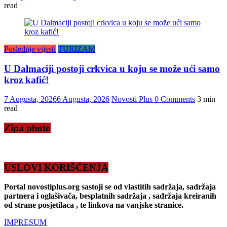
read
Poslednje vijesti
TURIZAM
U Dalmaciji postoji crkvica u koju se može ući samo
kroz kafić!
7 Augusta, 2026
6 Augusta, 2026
Novosti Plus
0 Comments
3 min
read
Zipa photo
USLOVI KORIŠĆENJA
Portal novostiplus.org sastoji se od vlastitih sadržaja, sadržaja
partnera i oglašivača, besplatnih sadržaja , sadržaja kreiranih
od strane posjetilaca , te linkova na vanjske stranice.
IMPRESUM