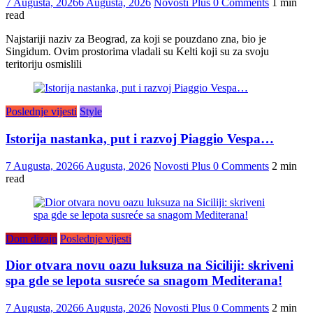
7 Augusta, 2026
6 Augusta, 2026
Novosti Plus
0 Comments
1 min
read
Najstariji naziv za Beograd, za koji se pouzdano zna, bio je
Singidum. Ovim prostorima vladali su Kelti koji su za svoju
teritoriju osmislili
Poslednje vijesti
Style
Istorija nastanka, put i razvoj Piaggio Vespa…
7 Augusta, 2026
6 Augusta, 2026
Novosti Plus
0 Comments
2 min
read
Dom dizajn
Poslednje vijesti
Dior otvara novu oazu luksuza na Siciliji: skriveni
spa gde se lepota susreće sa snagom Mediterana!
7 Augusta, 2026
6 Augusta, 2026
Novosti Plus
0 Comments
2 min