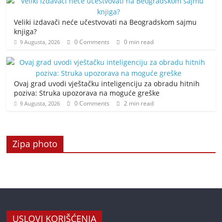
Veliki izdavači neće učestvovati na Beogradskom sajmu
knjiga?
0 Comments
0 min read
9 Augusta, 2026
Ovaj grad uvodi vještačku inteligenciju za obradu hitnih
poziva: Struka upozorava na moguće greške
0 Comments
2 min read
9 Augusta, 2026
Zipa photo
USLOVI KORIŠĆENJA