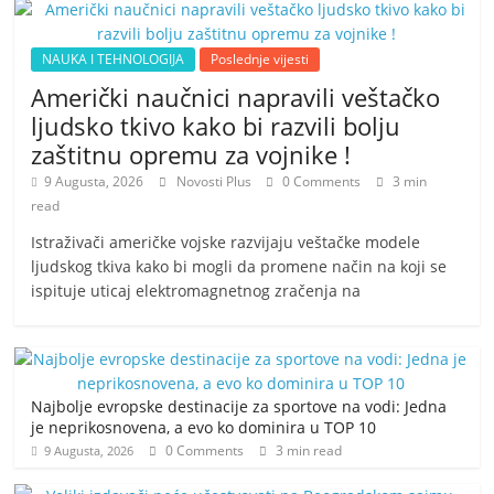
NAUKA I TEHNOLOGIJA
Poslednje vijesti
Američki naučnici napravili veštačko
ljudsko tkivo kako bi razvili bolju
zaštitnu opremu za vojnike !
9 Augusta, 2026
Novosti Plus
0 Comments
3 min
read
Istraživači američke vojske razvijaju veštačke modele
ljudskog tkiva kako bi mogli da promene način na koji se
ispituje uticaj elektromagnetnog zračenja na
Najbolje evropske destinacije za sportove na vodi: Jedna
je neprikosnovena, a evo ko dominira u TOP 10
0 Comments
3 min read
9 Augusta, 2026