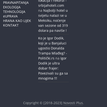
lokacija i rekordi -
PRAVNAPITANJA
srbijahoteli.com
EKOLOGIJA
na
Najbolji hotel u
TEHNOLOGIJA
svijetu nalazi se u
eUPRAVA
Meksiku, noćenje
HRANA KAO LIJEK
KONTAKT
van sezone od 319
dolara pa naviše !
Ko je Igor Dodik,
koji je u Banjaluci
ugostio Donalda
Trampa Mlađeg? -
Politički.rs
na
Igor
Dodik je ultra
dobar frajer:
Povezivali su ga sa
mnogima !!!
Copyright © [2018-2023]
Novosti Plus
.