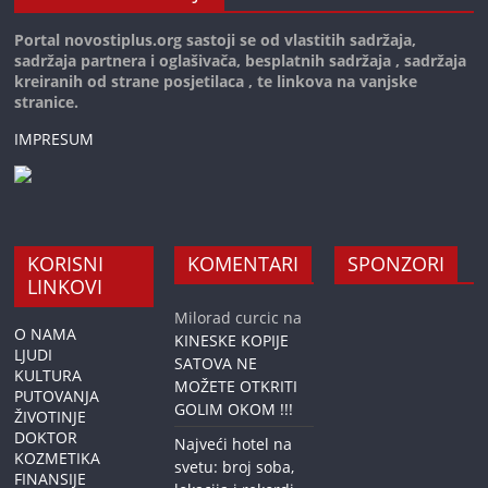
Portal novostiplus.org sastoji se od vlastitih sadržaja,
sadržaja partnera i oglašivača, besplatnih sadržaja , sadržaja
kreiranih od strane posjetilaca , te linkova na vanjske
stranice.
IMPRESUM
KORISNI
KOMENTARI
SPONZORI
LINKOVI
Milorad curcic
na
O NAMA
KINESKE KOPIJE
LJUDI
SATOVA NE
KULTURA
MOŽETE OTKRITI
PUTOVANJA
GOLIM OKOM !!!
ŽIVOTINJE
DOKTOR
Najveći hotel na
KOZMETIKA
svetu: broj soba,
FINANSIJE