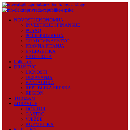
Skip
to
content
Novosti
NOVOSTI EKONOMIJA
Plus
INVESTICIJE I FINANSIJE
POSAO
Portal
POLJOPRIVREDA
pozitivnih
GRAĐEVINARSTVO
vijesti
PRAVNA PITANJA
ENERGETIKA
EKOLOGIJA
Politika +
DRUŠTVO
LIČNOSTI
DEŠAVANJA
BANJALUKA
REPUBLIKA SRPSKA
REGION
TURIZAM
ZDRAVLJE
DOKTOR
GASTRO
VJEŽBE
KOZMETIKA
KULTURA