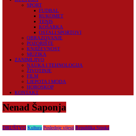
SPORT
FUDBAL
RUKOMET
TENIS
KOŠARKA
OSTALI SPORTOVI
OBRAZOVANJE
POZORIŠTE
KNJIŽEVNOST
MUZIKA
ZANIMLJIVO
NAUKA I TEHNOLOGIJA
ŽIVOTINJE
FILM
LJEPOTA I MODA
HOROSKOP
KONTAKT
Nenad Šaponja
DRUŠTVO
Kultura
Poslednje vijesti
Republika Srpska