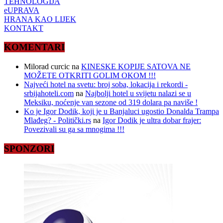
TEHNOLOGIJA
eUPRAVA
HRANA KAO LIJEK
KONTAKT
KOMENTARI
Milorad curcic
na
KINESKE KOPIJE SATOVA NE
MOŽETE OTKRITI GOLIM OKOM !!!
Najveći hotel na svetu: broj soba, lokacija i rekordi -
srbijahoteli.com
na
Najbolji hotel u svijetu nalazi se u
Meksiku, noćenje van sezone od 319 dolara pa naviše !
Ko je Igor Dodik, koji je u Banjaluci ugostio Donalda Trampa
Mlađeg? - Politički.rs
na
Igor Dodik je ultra dobar frajer:
Povezivali su ga sa mnogima !!!
SPONZORI