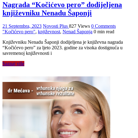
Nagrada “Kočićevo pero” dodijeljena
književniku Nenadu Šaponji
21 Septembra, 2023
Novosti Plus
827 Views
0 Comments
"Kočićevo pero"
,
književnost
,
Nenad Šaponja
0 min read
Književniku Nenadu Šaponji dodijeljena je književna nagrada
“Kočićevo pero” za ljeto 2023. godine za visoka dostignuća u
savremenoj književnosti i
Saznaj više