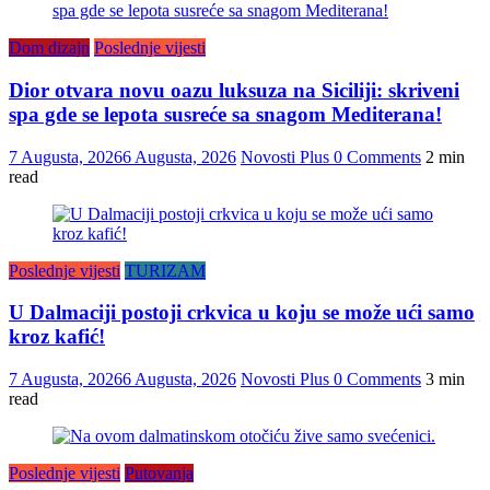
Dom dizajn
Poslednje vijesti
Dior otvara novu oazu luksuza na Siciliji: skriveni
spa gde se lepota susreće sa snagom Mediterana!
7 Augusta, 2026
6 Augusta, 2026
Novosti Plus
0 Comments
2 min
read
Poslednje vijesti
TURIZAM
U Dalmaciji postoji crkvica u koju se može ući samo
kroz kafić!
7 Augusta, 2026
6 Augusta, 2026
Novosti Plus
0 Comments
3 min
read
Poslednje vijesti
Putovanja