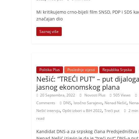
i
t
Mi kritikujemo crno-bijeli film SNSD, PDP i SDS ka
i
značajan dio
v
Saznaj više
n
i
h
v
Politika Plus
Poslednje vijesti
Republika Srpska
i
Nešić: “TREĆI PUT” – put dijaloga
j
jasnog ekonomskog plana
e
20 Septembra, 2022
Novosti Plus
505 Views
s
,
,
,
Comments
DNS
Istočno Sarajevo
Nenad Nešić
Nena
t
,
,
Nešić intervju
Opšti izbori u BiH 2022
Treći put
2 min
i
read
Kandidat DNS-a za srpskog člana Predsjedništva 
Nenad Nešić izjavio je da je “treći put” DNS-a put