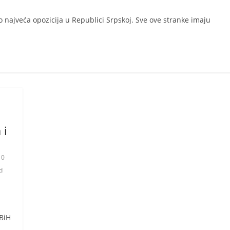
o najveća opozicija u Republici Srpskoj. Sve ove stranke imaju
 i
0
d
BiH