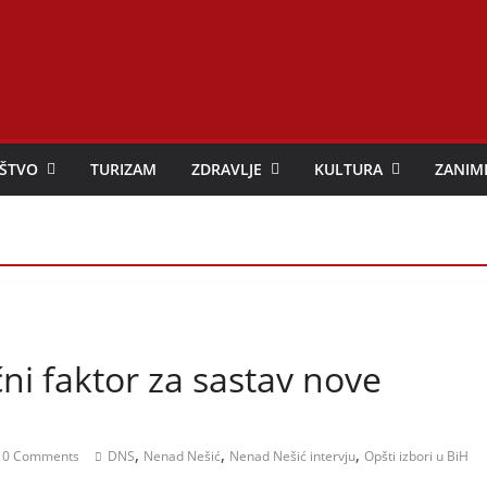
ŠTVO
TURIZAM
ZDRAVLJE
KULTURA
ZANIM
čni faktor za sastav nove
,
,
,
0 Comments
DNS
Nenad Nešić
Nenad Nešić intervju
Opšti izbori u BiH