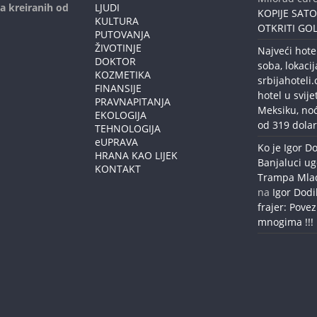
ja kreiranih od
LJUDI
KOPIJE SAT
KULTURA
OTKRITI GOL
PUTOVANJA
ŽIVOTINJE
Najveći hote
DOKTOR
soba, lokacij
KOZMETIKA
srbijahoteli
FINANSIJE
hotel u svije
PRAVNAPITANJA
Meksiku, no
EKOLOGIJA
od 319 dolar
TEHNOLOGIJA
eUPRAVA
Ko je Igor Do
HRANA KAO LIJEK
Banjaluci ug
KONTAKT
Trampa Mlađe
na
Igor Dodi
frajer: Povez
mnogima !!!