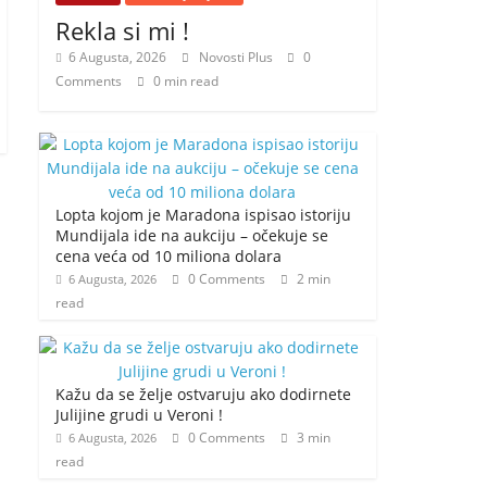
Rekla si mi !
6 Augusta, 2026
Novosti Plus
0
Comments
0 min read
Lopta kojom je Maradona ispisao istoriju
Mundijala ide na aukciju – očekuje se
cena veća od 10 miliona dolara
0 Comments
2 min
6 Augusta, 2026
read
Kažu da se želje ostvaruju ako dodirnete
Julijine grudi u Veroni !
0 Comments
3 min
6 Augusta, 2026
read