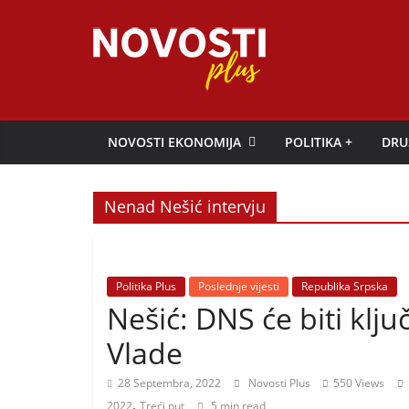
Skip
to
content
Novosti
Plus
NOVOSTI EKONOMIJA
POLITIKA +
DRU
P
Nenad Nešić intervju
o
r
t
a
Politika Plus
Poslednje vijesti
Republika Srpska
Nešić: DNS će biti klju
l
p
Vlade
o
28 Septembra, 2022
Novosti Plus
550 Views
z
,
2022
Treći put
5 min read