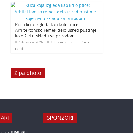
Kuća koja izgleda kao krilo ptice:
Arhitektonsko remek-delo usred pustinje
koje živi u skladu sa prirodom
0 Comments
3 min
6 Augusta, 2026
read
Zipa photo
ARI
SPONZORI
ic
na
KINESKE