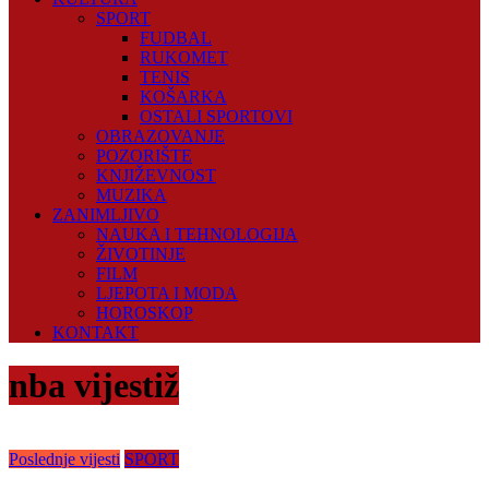
SPORT
FUDBAL
RUKOMET
TENIS
KOŠARKA
OSTALI SPORTOVI
OBRAZOVANJE
POZORIŠTE
KNJIŽEVNOST
MUZIKA
ZANIMLJIVO
NAUKA I TEHNOLOGIJA
ŽIVOTINJE
FILM
LJEPOTA I MODA
HOROSKOP
KONTAKT
nba vijestiž
Poslednje vijesti
SPORT