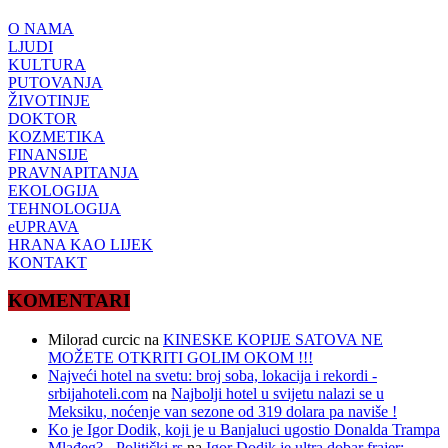
O NAMA
LJUDI
KULTURA
PUTOVANJA
ŽIVOTINJE
DOKTOR
KOZMETIKA
FINANSIJE
PRAVNAPITANJA
EKOLOGIJA
TEHNOLOGIJA
eUPRAVA
HRANA KAO LIJEK
KONTAKT
KOMENTARI
Milorad curcic
na
KINESKE KOPIJE SATOVA NE
MOŽETE OTKRITI GOLIM OKOM !!!
Najveći hotel na svetu: broj soba, lokacija i rekordi -
srbijahoteli.com
na
Najbolji hotel u svijetu nalazi se u
Meksiku, noćenje van sezone od 319 dolara pa naviše !
Ko je Igor Dodik, koji je u Banjaluci ugostio Donalda Trampa
Mlađeg? - Politički.rs
na
Igor Dodik je ultra dobar frajer: