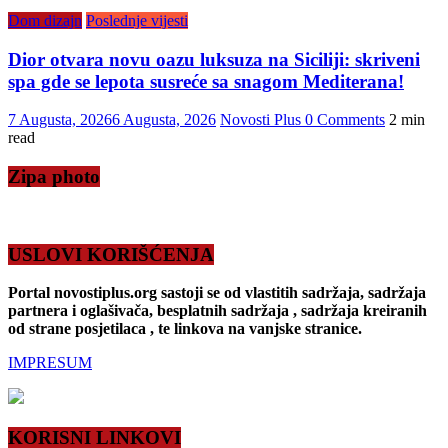
Dom dizajn
Poslednje vijesti
Dior otvara novu oazu luksuza na Siciliji: skriveni
spa gde se lepota susreće sa snagom Mediterana!
7 Augusta, 2026
6 Augusta, 2026
Novosti Plus
0 Comments
2 min
read
Zipa photo
USLOVI KORIŠĆENJA
Portal novostiplus.org sastoji se od vlastitih sadržaja, sadržaja
partnera i oglašivača, besplatnih sadržaja , sadržaja kreiranih
od strane posjetilaca , te linkova na vanjske stranice.
IMPRESUM
KORISNI LINKOVI