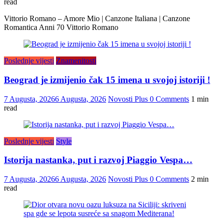
read
Vittorio Romano – Amore Mio | Canzone Italiana | Canzone
Romantica Anni 70 Vittorio Romano
Poslednje vijesti
Znamenitosti
Beograd je izmijenio čak 15 imena u svojoj istoriji !
7 Augusta, 2026
6 Augusta, 2026
Novosti Plus
0 Comments
1 min
read
Poslednje vijesti
Style
Istorija nastanka, put i razvoj Piaggio Vespa…
7 Augusta, 2026
6 Augusta, 2026
Novosti Plus
0 Comments
2 min
read