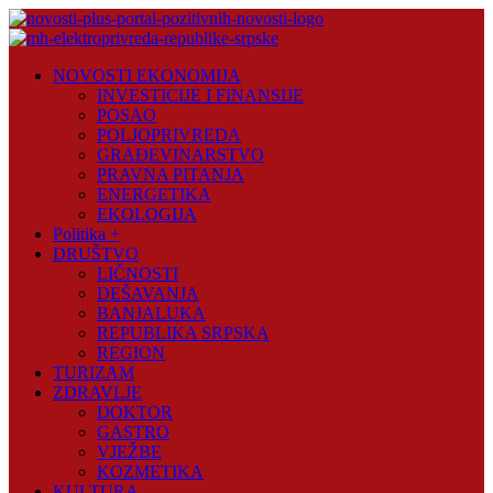
Skip
to
content
Novosti
NOVOSTI EKONOMIJA
Plus
INVESTICIJE I FINANSIJE
POSAO
Portal
POLJOPRIVREDA
pozitivnih
GRAĐEVINARSTVO
vijesti
PRAVNA PITANJA
ENERGETIKA
EKOLOGIJA
Politika +
DRUŠTVO
LIČNOSTI
DEŠAVANJA
BANJALUKA
REPUBLIKA SRPSKA
REGION
TURIZAM
ZDRAVLJE
DOKTOR
GASTRO
VJEŽBE
KOZMETIKA
KULTURA