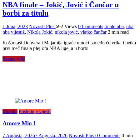
NBA finale – Јokić, Јović i Čančar u
borbi za titulu
1 Juna, 2023
Novosti Plus
692 Views
0 Comments
finale nba
,
nba
,
nba vijestiž
,
Nikola Jokić
,
nikola jović
,
vlatko čančar
2 min read
Košarkaši Denvera i Majamija igraće u noći između četvrtka i petka
prvi meč finala plej-ofa NBA lige, a u borbi
Saznaj više
Muzika
Poslednje vijesti
Amore Mio !
7 Augusta, 2026
7 Augusta, 2026
Novosti Plus
0 Comments
0 min