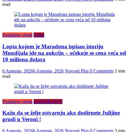
read
Poslednje vijesti
Svijet
Lopta kojom je Maradona ispisao istoriju
Mundijala ide na aukciju – očekuje se cena veća od
10 miliona dolara
6 Augusta, 2026
6 Augusta, 2026
Novosti Plus
0 Comments
2 min
read
Poslednje vijesti
ZANIMLJIVO
Kažu da se želje ostvaruju ako dodirnete Julijine
grudi u Veroni !
6 Augusta, 2026
6 Augusta, 2026
Novosti Plus
0 Comments
3 min