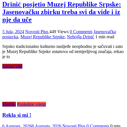
Drinić posjetio Muzej Republike Srpske:
Jasenovačku zbirku treba svi da vide i iz
nje da uče
5 Jula, 2024
Novosti Plus
449 Views
0 Comments
Jasenovačka
postavka
,
Muzej Republike Srpske
,
Nebojša Drinić
1 min read
Srpsko tradicionalno kulturno nasljeđe neophodno je sačuvati i zato
je Muzej Republike Srpske ustanova od nemjerljivog značaja, rekao
je to
Saznaj više
Muzika
Poslednje vijesti
Rekla si mi !
6 Augusta, 2026
6 Augusta, 2026
Novosti Plus
0 Comments
0 min