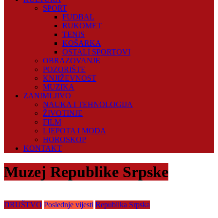
SPORT
FUDBAL
RUKOMET
TENIS
KOŠARKA
OSTALI SPORTOVI
OBRAZOVANJE
POZORIŠTE
KNJIŽEVNOST
MUZIKA
ZANIMLJIVO
NAUKA I TEHNOLOGIJA
ŽIVOTINJE
FILM
LJEPOTA I MODA
HOROSKOP
KONTAKT
Muzej Republike Srpske
DRUŠTVO
Poslednje vijesti
Republika Srpska