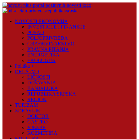
Skip
to
content
Novosti
NOVOSTI EKONOMIJA
Plus
INVESTICIJE I FINANSIJE
POSAO
Portal
POLJOPRIVREDA
pozitivnih
GRAĐEVINARSTVO
vijesti
PRAVNA PITANJA
ENERGETIKA
EKOLOGIJA
Politika +
DRUŠTVO
LIČNOSTI
DEŠAVANJA
BANJALUKA
REPUBLIKA SRPSKA
REGION
TURIZAM
ZDRAVLJE
DOKTOR
GASTRO
VJEŽBE
KOZMETIKA
KULTURA