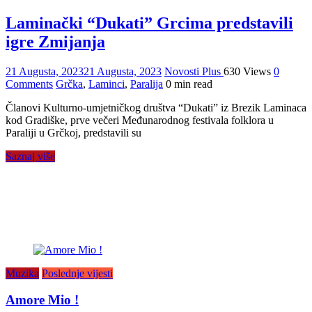
Laminački “Dukati” Grcima predstavili
igre Zmijanja
21 Augusta, 2023
21 Augusta, 2023
Novosti Plus
630 Views
0
Comments
Grčka
,
Laminci
,
Paralija
0 min read
Članovi Kulturno-umjetničkog društva “Dukati” iz Brezik Laminaca
kod Gradiške, prve večeri Međunarodnog festivala folklora u
Paraliji u Grčkoj, predstavili su
Saznaj više
Muzika
Poslednje vijesti
Amore Mio !