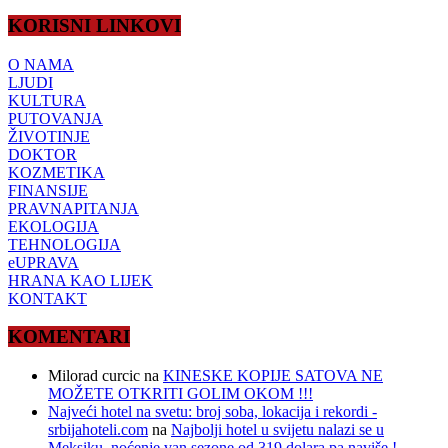
KORISNI LINKOVI
O NAMA
LJUDI
KULTURA
PUTOVANJA
ŽIVOTINJE
DOKTOR
KOZMETIKA
FINANSIJE
PRAVNAPITANJA
EKOLOGIJA
TEHNOLOGIJA
eUPRAVA
HRANA KAO LIJEK
KONTAKT
KOMENTARI
Milorad curcic
na
KINESKE KOPIJE SATOVA NE
MOŽETE OTKRITI GOLIM OKOM !!!
Najveći hotel na svetu: broj soba, lokacija i rekordi -
srbijahoteli.com
na
Najbolji hotel u svijetu nalazi se u
Meksiku, noćenje van sezone od 319 dolara pa naviše !