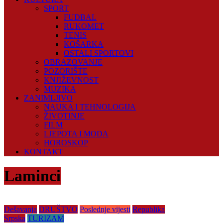
SPORT
FUDBAL
RUKOMET
TENIS
KOŠARKA
OSTALI SPORTOVI
OBRAZOVANJE
POZORIŠTE
KNJIŽEVNOST
MUZIKA
ZANIMLJIVO
NAUKA I TEHNOLOGIJA
ŽIVOTINJE
FILM
LJEPOTA I MODA
HOROSKOP
KONTAKT
Laminci
Dešavanja
DRUŠTVO
Poslednje vijesti
Republika
Srpska
TURIZAM