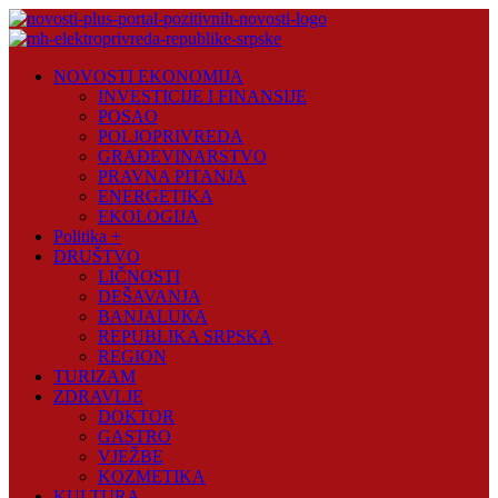
Skip
to
content
Novosti
NOVOSTI EKONOMIJA
Plus
INVESTICIJE I FINANSIJE
POSAO
Portal
POLJOPRIVREDA
pozitivnih
GRAĐEVINARSTVO
vijesti
PRAVNA PITANJA
ENERGETIKA
EKOLOGIJA
Politika +
DRUŠTVO
LIČNOSTI
DEŠAVANJA
BANJALUKA
REPUBLIKA SRPSKA
REGION
TURIZAM
ZDRAVLJE
DOKTOR
GASTRO
VJEŽBE
KOZMETIKA
KULTURA