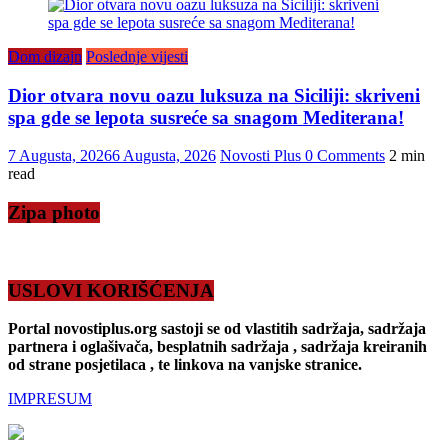
Dom dizajn
Poslednje vijesti
Dior otvara novu oazu luksuza na Siciliji: skriveni
spa gde se lepota susreće sa snagom Mediterana!
7 Augusta, 2026
6 Augusta, 2026
Novosti Plus
0 Comments
2 min
read
Zipa photo
USLOVI KORIŠĆENJA
Portal novostiplus.org sastoji se od vlastitih sadržaja, sadržaja
partnera i oglašivača, besplatnih sadržaja , sadržaja kreiranih
od strane posjetilaca , te linkova na vanjske stranice.
IMPRESUM