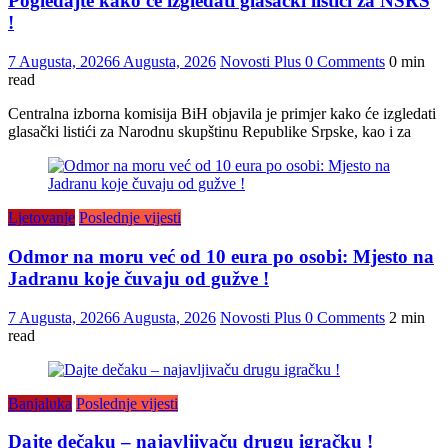
Pogledajte kako će izgledati glasački listići za NSRS
!
7 Augusta, 2026
6 Augusta, 2026
Novosti Plus
0 Comments
0 min
read
Centralna izborna komisija BiH objavila je primjer kako će izgledati
glasački listići za Narodnu skupštinu Republike Srpske, kao i za
Ljetovanje
Poslednje vijesti
Odmor na moru već od 10 eura po osobi: Mjesto na
Jadranu koje čuvaju od gužve !
7 Augusta, 2026
6 Augusta, 2026
Novosti Plus
0 Comments
2 min
read
Banjaluka
Poslednje vijesti
Dajte dečaku – najavljivaču drugu igračku !