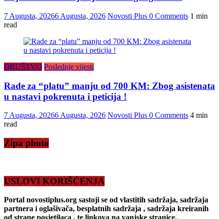
7 Augusta, 2026
6 Augusta, 2026
Novosti Plus
0 Comments
1 min
read
DRUŠTVO
Poslednje vijesti
Rade za “platu” manju od 700 KM: Zbog asistenata
u nastavi pokrenuta i peticija !
7 Augusta, 2026
6 Augusta, 2026
Novosti Plus
0 Comments
4 min
read
Zipa photo
USLOVI KORIŠĆENJA
Portal novostiplus.org sastoji se od vlastitih sadržaja, sadržaja
partnera i oglašivača, besplatnih sadržaja , sadržaja kreiranih
od strane posjetilaca , te linkova na vanjske stranice.