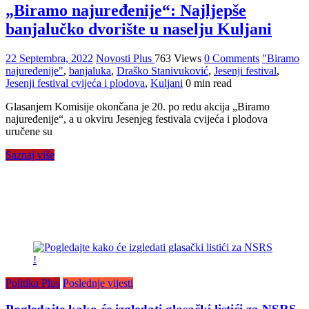
„Biramo najuređenije“: Najljepše
banjalučko dvorište u naselju Kuljani
22 Septembra, 2022
Novosti Plus
763 Views
0 Comments
"Biramo
najuređenije"
,
banjaluka
,
Draško Stanivuković
,
Jesenji festival
,
Jesenji festival cvijeća i plodova
,
Kuljani
0 min read
Glasanjem Komisije okončana je 20. po redu akcija „Biramo
najuređenije“, a u okviru Jesenjeg festivala cvijeća i plodova
uručene su
Saznaj više
Politika Plus
Poslednje vijesti