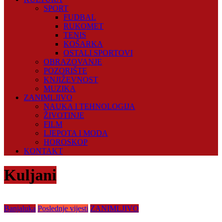
SPORT
FUDBAL
RUKOMET
TENIS
KOŠARKA
OSTALI SPORTOVI
OBRAZOVANJE
POZORIŠTE
KNJIŽEVNOST
MUZIKA
ZANIMLJIVO
NAUKA I TEHNOLOGIJA
ŽIVOTINJE
FILM
LJEPOTA I MODA
HOROSKOP
KONTAKT
Kuljani
Banjaluka
Poslednje vijesti
ZANIMLJIVO