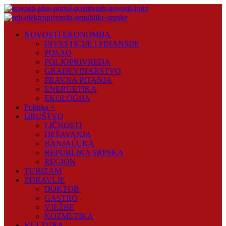
Skip
to
content
Novosti
NOVOSTI EKONOMIJA
Plus
INVESTICIJE I FINANSIJE
POSAO
Portal
POLJOPRIVREDA
pozitivnih
GRAĐEVINARSTVO
vijesti
PRAVNA PITANJA
ENERGETIKA
EKOLOGIJA
Politika +
DRUŠTVO
LIČNOSTI
DEŠAVANJA
BANJALUKA
REPUBLIKA SRPSKA
REGION
TURIZAM
ZDRAVLJE
DOKTOR
GASTRO
VJEŽBE
KOZMETIKA
KULTURA