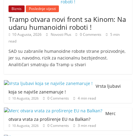
Biznis
Poslednje vijesti
Tramp otvara novi front sa Kinom: Na
udaru humanoidni roboti !
10 Augusta, 2026
Novosti Plus
0 Comments
5 min
read
SAD su zabranile humanoidne robote strane proizvodnje,
jer su, navodno, rizik za nacionalnu bezbjednost.
Analitičari smatraju da Tramp u stvari
Vrsta ljubavi
koja se najviše zanemaruje !
0 Comments
4 min read
10 Augusta, 2026
Merc
otvara vrata za proširenje EU na Balkan?
0 Comments
3 min read
10 Augusta, 2026