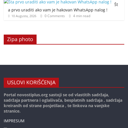
Št
a prvo uraditi ako vam je hakovan WhatsApp nalog !
0 Comments
4 min read
10 Augusta, 2026
Zipa photo
USLOVI KORIŠĆENJA
Portal novostiplus.org sastoji se od vlastitih sadržaja,
sadržaja partnera i oglašivača, besplatnih sadržaja , sadržaja
kreiranih od strane posjetilaca , te linkova na vanjske
stranice.
IMPRESUM