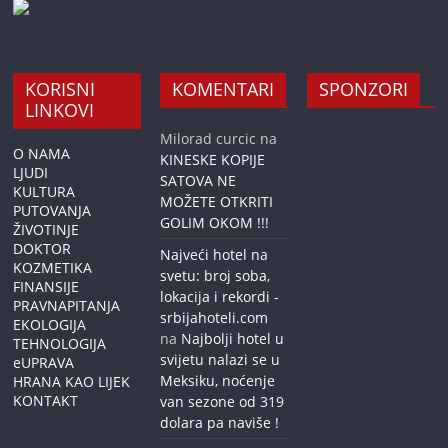
KORISNI
KOMENTARI
SPONZORI
LINKOVI
Milorad curcic
na
O NAMA
KINESKE KOPIJE
LJUDI
SATOVA NE
KULTURA
MOŽETE OTKRITI
PUTOVANJA
GOLIM OKOM !!!
ŽIVOTINJE
DOKTOR
Najveći hotel na
KOZMETIKA
svetu: broj soba,
FINANSIJE
lokacija i rekordi -
PRAVNAPITANJA
srbijahoteli.com
EKOLOGIJA
na
Najbolji hotel u
TEHNOLOGIJA
svijetu nalazi se u
eUPRAVA
Meksiku, noćenje
HRANA KAO LIJEK
KONTAKT
van sezone od 319
dolara pa naviše !