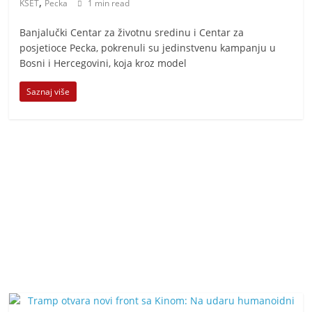
,
t
KSET
Pecka
1 min read
i
Banjalučki Centar za životnu sredinu i Centar za
v
posjetioce Pecka, pokrenuli su jedinstvenu kampanju u
n
Bosni i Hercegovini, koja kroz model
i
Saznaj više
h
v
i
j
e
s
t
i