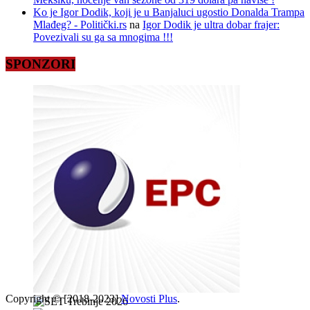
Ko je Igor Dodik, koji je u Banjaluci ugostio Donalda Trampa
Mlađeg? - Politički.rs
na
Igor Dodik je ultra dobar frajer:
Povezivali su ga sa mnogima !!!
SPONZORI
Copyright © [2018-2023]
Novosti Plus
.