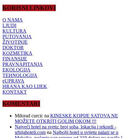
KORISNI LINKOVI
O NAMA
LJUDI
KULTURA
PUTOVANJA
ŽIVOTINJE
DOKTOR
KOZMETIKA
FINANSIJE
PRAVNAPITANJA
EKOLOGIJA
TEHNOLOGIJA
eUPRAVA
HRANA KAO LIJEK
KONTAKT
KOMENTARI
Milorad curcic
na
KINESKE KOPIJE SATOVA NE
MOŽETE OTKRITI GOLIM OKOM !!!
Najveći hotel na svetu: broj soba, lokacija i rekordi -
srbijahoteli.com
na
Najbolji hotel u svijetu nalazi se u
Meksiku, noćenje van sezone od 319 dolara pa naviše !