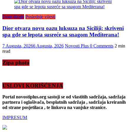
Dom dizajn
Poslednje vijesti
Dior otvara novu oazu luksuza na Siciliji: skriveni
spa gde se lepota susreće sa snagom Mediterana!
7 Augusta, 2026
6 Augusta, 2026
Novosti Plus
0 Comments
2 min
read
Zipa photo
USLOVI KORIŠĆENJA
Portal novostiplus.org sastoji se od vlastitih sadržaja, sadržaja
partnera i oglašivača, besplatnih sadržaja , sadržaja kreiranih
od strane posjetilaca , te linkova na vanjske stranice.
IMPRESUM