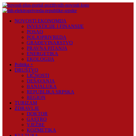
Skip
to
content
Novosti
NOVOSTI EKONOMIJA
Plus
INVESTICIJE I FINANSIJE
POSAO
Portal
POLJOPRIVREDA
pozitivnih
GRAĐEVINARSTVO
vijesti
PRAVNA PITANJA
ENERGETIKA
EKOLOGIJA
Politika +
DRUŠTVO
LIČNOSTI
DEŠAVANJA
BANJALUKA
REPUBLIKA SRPSKA
REGION
TURIZAM
ZDRAVLJE
DOKTOR
GASTRO
VJEŽBE
KOZMETIKA
KULTURA