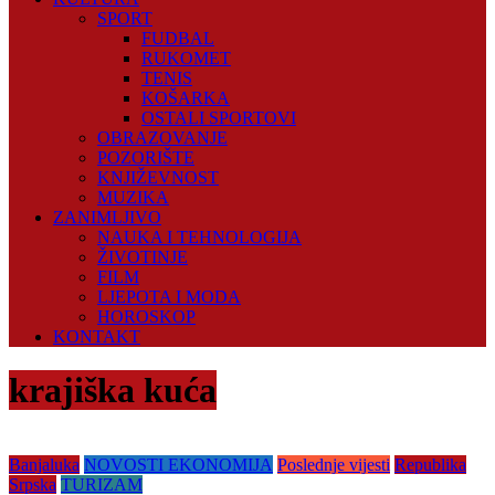
SPORT
FUDBAL
RUKOMET
TENIS
KOŠARKA
OSTALI SPORTOVI
OBRAZOVANJE
POZORIŠTE
KNJIŽEVNOST
MUZIKA
ZANIMLJIVO
NAUKA I TEHNOLOGIJA
ŽIVOTINJE
FILM
LJEPOTA I MODA
HOROSKOP
KONTAKT
krajiška kuća
Banjaluka
NOVOSTI EKONOMIJA
Poslednje vijesti
Republika
Srpska
TURIZAM