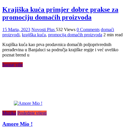
Krajiška kuća primjer dobre prakse za
promociju domaćih proizvoda
15 Marta, 2023
Novosti Plus
532 Views
0 Comments
domaći
proizvodi
,
krajiška kuća
,
promocija domaćih proizvoda
2 min read
Krajiška kuća kao prva prodavnica domaćih poljoprivrednih
prerađevina u Banjaluci sa područja krajiške regije i već uveliko
poznat brend u
Saznaj više
Muzika
Poslednje vijesti
Amore Mio !